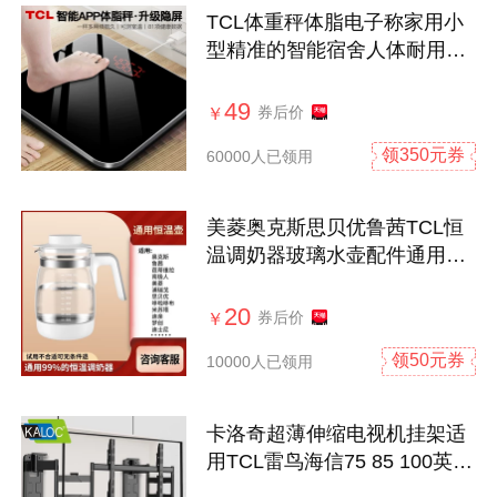
TCL体重秤体脂电子称家用小
型精准的智能宿舍人体耐用充
电称重计
49
券后价
￥
领350元券
60000人已领用
美菱奥克斯思贝优鲁茜TCL恒
温调奶器玻璃水壶配件通用芭
蒂维拉
20
券后价
￥
领50元券
10000人已领用
卡洛奇超薄伸缩电视机挂架适
用TCL雷鸟海信75 85 100英寸
内嵌支架