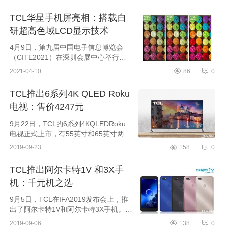
TCL华星手机屏亮相：搭载自
研超高色域LCD显示技术
4月9日，第九届中国电子信息博览会
（CITE2021）在深圳会展中心举行，
本次展会上，TCL华星展示了自主研发
2021-04-10
86
0
的NTSC110%超高色域LCD显示技术的
6.53"110%NTSC手机屏。目前，LCD
TCL推出6系列4K QLED Roku
手...
电视：售价4247元
9月22日，TCL的6系列4KQLEDRoku
电视正式上市，有55英寸和65英寸两个
版本，55英寸售价为599美元起（约合
2019-09-23
158
0
人民币4247元），65英寸版本售价799
美元（约合人民币5665元），目前可...
TCL推出阿尔卡特1V 和3X手
机：千元机之选
9月5日，TCL在IFA2019发布会上，推
出了阿尔卡特1V和阿尔卡特3X手机。其
中，阿尔卡特1V有黑，蓝，金和玫瑰金
2019-09-06
138
0