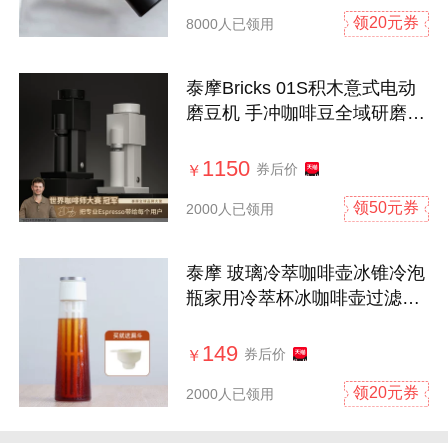
领20元券
8000人已领用
泰摩Bricks 01S积木意式电动
磨豆机 手冲咖啡豆全域研磨家
用小型
1150
券后价
￥
领50元券
2000人已领用
泰摩 玻璃冷萃咖啡壶冰锥冷泡
瓶家用冷萃杯冰咖啡壶过滤茶
壶送礼
149
券后价
￥
领20元券
2000人已领用