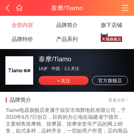
泰摩/Tiamo
全部内容
品牌简介
旗下店铺
品牌特价
产品系列
泰摩/Tiamo
16岁
·
中国
2
人关注
官方旗舰店
品牌简介
查看全部
Tiamo电器旗舰店隶属于福安市旭辉电机有限公司，于
2010年6月7日创立，目前的办公地在福建省宁德市，
主要销售按摩椅、按摩器、按摩坐垫等产品的网上销
售，款式多样，品种齐全，一切如用户所需；店内商品