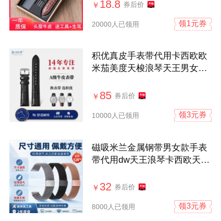
18.8
券后价
￥
领1元券
20000人已领用
积优真皮手表带代用卡西欧欧
米茄美度天梭浪琴天王男女士
牛皮表带
85
券后价
￥
领3元券
10000人已领用
磁吸米兰金属钢带男女款手表
带代用dw天王浪琴卡西欧天梭
华为小米
32
券后价
￥
领3元券
8000人已领用