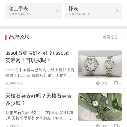
瑞士手表
怀表
品牌榜排名NO.2
品牌榜排名NO.2
品牌论坛
查看全部
tissot石英表好不好？tissot石
英表网上可以买吗？
tissot在中国官网已列明，线上有那个店
铺属于Tissot正规授权店铺。天猫店铺
仅为带Tissotxxx专卖店，是有正规授权
2019-07-22
203
0
的，其他专营店海外店，淘宝店要小心
货源。我前段...
天梭石英表好吗？天梭石英表
多少钱？
我想买石英表很久了，在阿玛尼AR176
3和天梭乐爱系列之间纠结了好久，去
专柜试戴后，最终决定了要买天梭这
2019-07-22
300
0