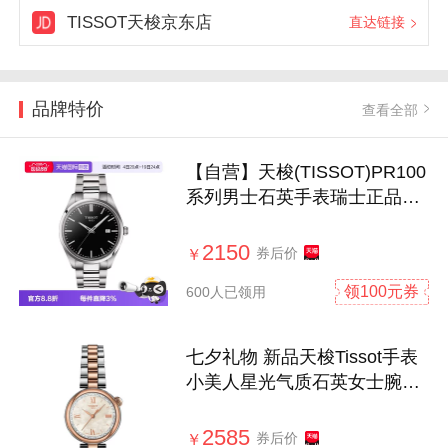
TISSOT天梭京东店
直达链接
品牌特价
查看全部
【自营】天梭(TISSOT)PR100
系列男士石英手表瑞士正品节
日送礼
2150
券后价
￥
领100元券
600人已领用
七夕礼物 新品天梭Tissot手表
小美人星光气质石英女士腕表
情人节
2585
券后价
￥