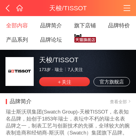
天梭/TISSOT
全部内容
品牌简介
旗下店铺
品牌特价
产品系列
品牌论坛
天梭/TISSOT
173岁
·
瑞士
7
人关注
官方旗舰店
品牌简介
查看全部
瑞士斯沃琪集团(Swatch Group)-天梭TISSOT，名表知
名品牌，始创于1853年瑞士，表坛中不朽的瑞士名表
品牌之一，制表工艺与创新技术的先驱，全球较大的腕
表制造商和经销商-斯沃琪（Swatch）集团旗下品牌。