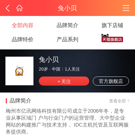
兔小贝
全部内容
品牌简介
旗下店铺
品牌特价
产品系列
兔小贝
20岁
·
中国
1
人关注
官方旗舰店
品牌简介
查看全部
梅州市亿讯网络科技有限公司成立于2006年冬，是专
业从事区域门 户与行业门户的运营管理、大中型企业
网站的构建推广与技术支持， IDC主机托管及互联网服
务提供商。