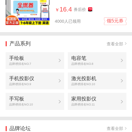
四五六年级下册上册听力训练
单元检测月考期中期末测试卷
16.4
券后价
￥
新起点同步练习册
领5元券
4000人已领用
产品系列
查看全部
手绘板
电容笔
品牌榜排名NO.7
品牌榜排名NO.8
手机投影仪
激光投影机
品牌榜排名NO.9
品牌榜排名NO.10
手写板
家用投影仪
品牌榜排名NO.10
品牌榜排名NO.11
品牌论坛
查看全部