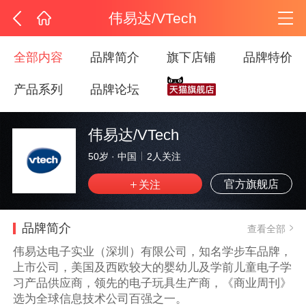
伟易达/VTech
全部内容
品牌简介
旗下店铺
品牌特价
产品系列
品牌论坛
伟易达/VTech
50岁
·
中国
2
人关注
官方旗舰店
品牌简介
查看全部
伟易达电子实业（深圳）有限公司，知名学步车品牌，
上市公司，美国及西欧较大的婴幼儿及学前儿童电子学
习产品供应商，领先的电子玩具生产商，《商业周刊》
选为全球信息技术公司百强之一。