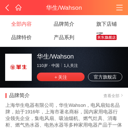
华生/Wahson
全部内容
品牌简介
旗下店铺
品牌特价
产品系列
华生/Wahson
110岁
·
中国
1
人关注
官方旗舰店
品牌简介
查看全部
上海华生电器有限公司，华生Wahson，电风扇知名品
牌，始于1916年，上海市著名商标，国内家用电器行
业领先企业，集电风扇、吸油烟机、燃气灶具、消毒
柜、燃气热水器、电热水器等多种家用电器产品于一体