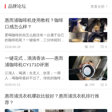
品牌论坛
查看全部
惠而浦咖啡机使用教程？咖啡
口感怎么样？
爱喝咖啡的你怎么能没有一台属于自己
的咖啡机呢？一键操作，三分钟就到嘴
边了！每天的工作忙碌也让我爱上喝咖
2019-06-28
157
0
啡，但是外面的速冲咖啡也不见得好
喝，但现磨的话距...
一键花式，滴滴香浓——惠而
浦咖啡机CY171D评测
江湖人，喝酒；生意人，饮茶；一两
人，喝咖啡最好不过了。传统的咖啡制
作，需要经过复杂的工艺和熟练的技
2019-01-21
156
0
术，才能做出一杯让人称赞的好咖啡。
但随着家电制造业的发展，自动...
惠而浦洗衣机哪款比较好？惠而浦洗衣机排行推
荐？