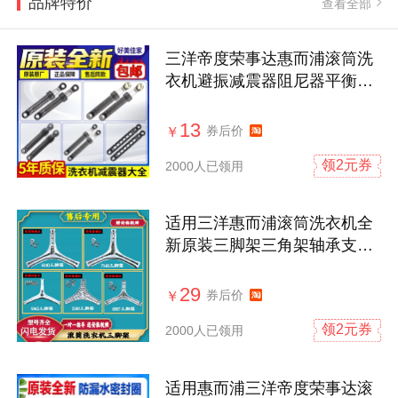
品牌特价
查看全部
三洋帝度荣事达惠而浦滚筒洗
衣机避振减震器阻尼器平衡杆
配件原装
13
券后价
￥
领2元券
2000人已领用
适用三洋惠而浦滚筒洗衣机全
新原装三脚架三角架轴承支架
配件大全
29
券后价
￥
领2元券
2000人已领用
适用惠而浦三洋帝度荣事达滚