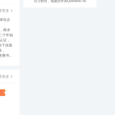
百万粉丝，视频合作加Q444858730
看更多
体化企
，南水
二十年如
系认证，
旗下挂面
强，
更携书剑
念人
，为员
崛起于千
看更多
券