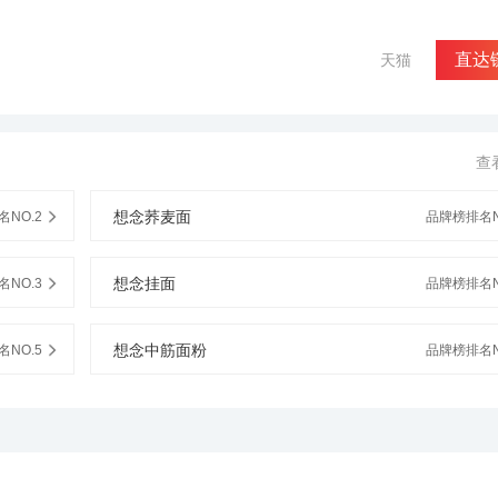
直达
天猫
查
想念荞麦面
NO.2
品牌榜排名N
想念挂面
NO.3
品牌榜排名N
想念中筋面粉
NO.5
品牌榜排名N