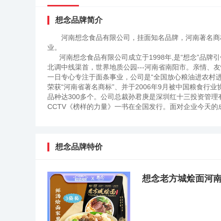
想念品牌简介
河南想念食品有限公司，挂面知名品牌，河南著名商
业。
河南想念食品有限公司成立于1998年,是“想念”品
北调中线渠首，世界地质公园---河南省南阳市。亲情、
一日专心专注于面条事业，公司是“全国放心粮油进农村进社
荣获“河南省著名商标”、并于2006年9月被中国粮食行业
品种达300多个。公司总裁孙君庚是深圳红十三投资管理有
CCTV《榜样的力量》一书在全国发行。面对企业今天
到天涯！既然选择了远方，便只顾风雨兼程……想念团队
把“做中国健康主食产业领跑者，打造从农田到餐桌产业链
工创造一个温馨的家”为企业使命，以梦想凝聚团队每一
里沃野的面业旗舰，将盛载中原大地深厚的人文底蕴和永
想念品牌特价
想念老方城烩面河南