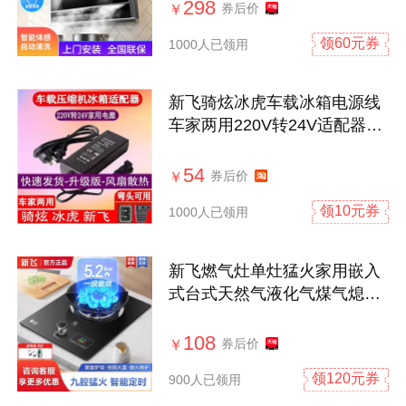
298
券后价
￥
领60元券
1000人已领用
新飞骑炫冰虎车载冰箱电源线
车家两用220V转24V适配器充
电器插头
54
券后价
￥
领10元券
1000人已领用
新飞燃气灶单灶猛火家用嵌入
式台式天然气液化气煤气熄火
保护炉具
108
券后价
￥
领120元券
900人已领用