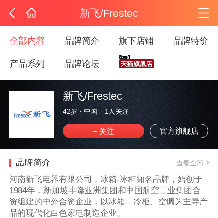
新飞/Frestec
全部内容
品牌简介
旗下店铺
品牌特价
产品系列
品牌论坛
新飞/Frestec
42岁
·
中国
1
人关注
官方旗舰店
品牌简介
查看全部
河南新飞电器有限公司，冰箱-冰柜知名品牌，始创于
1984年，新加坡丰隆亚洲集团和中国航空工业集团合
资组建的中外合资企业，以冰箱、冷柜、空调为主导产
品的现代化白色家电制造企业。