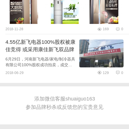
2018-11-28
169
0
4.55亿新飞电器100%股权被康
佳竞得 或采用康佳新飞双品牌
战略
6月29日，河南新飞电器/家电/制冷器具
有限公司100%股权成功拍卖，成交价
为4.55亿元，较4.5亿元的底价超出500
2018-06-29
129
0
万元。这次拍卖也仅有两个报价，第一
个报价是4.5亿元底价。据了...
添加微信客服shuaiguo163
参加品牌秒杀或反馈您的宝贵意见