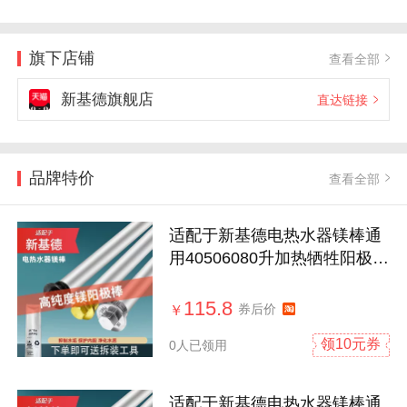
旗下店铺
查看全部
新基德旗舰店
直达链接
品牌特价
查看全部
适配于新基德电热水器镁棒通
用40506080升加热牺牲阳极除
垢棒配件
115.8
券后价
￥
领10元券
0人已领用
适配于新基德电热水器镁棒通