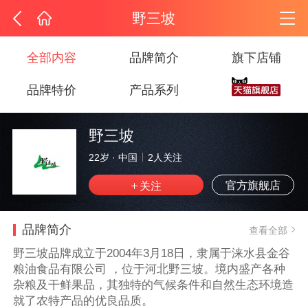
野三坡
全部内容
品牌简介
旗下店铺
品牌特价
产品系列
野三坡
22岁
·
中国
2
人关注
官方旗舰店
品牌简介
查看全部
野三坡品牌成立于2004年3月18日，隶属于涞水县金谷
粮油食品有限公司 ，位于河北野三坡。境内盛产各种
杂粮及干鲜果品，其独特的气候条件和自然生态环境造
就了农特产品的优良品质。