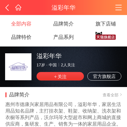
溢彩年华
全部内容
品牌简介
旗下店铺
品牌特价
产品系列
溢彩年华
17岁
·
中国
2
人关注
官方旗舰店
品牌简介
查看全部
惠州市德康兴家居用品有限公司，溢彩年华，家居生活
用品知名品牌，主打挂衣架、鞋架、收纳架、洗衣架和
衣橱等系列产品，沃尔玛等大型超市和网上商城的直接
供应商，集研发、生产、销售为一体的家居用品企业。