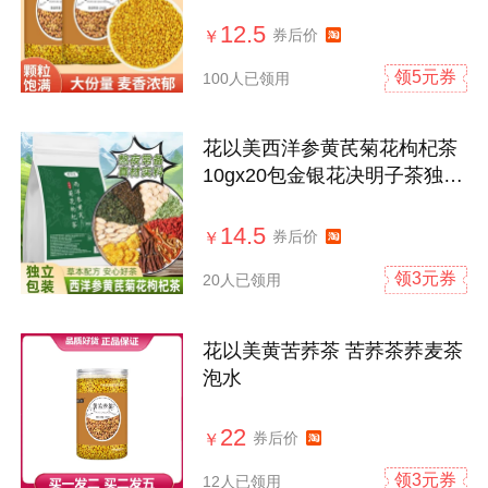
香浓郁
12.5
券后价
￥
领5元券
100人已领用
花以美西洋参黄芪菊花枸杞茶
10gx20包金银花决明子茶独立
包装正品
14.5
券后价
￥
领3元券
20人已领用
花以美黄苦荞茶 苦荞茶荞麦茶
泡水
22
券后价
￥
领3元券
12人已领用