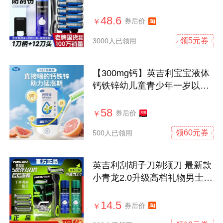
官方正品
48.6
券后价
￥
领5元券
3000人已领用
【300mg钙】英吉利宝宝液体
钙铁锌幼儿童青少年一岁以上
补以下婴
58
券后价
￥
领60元券
500人已领用
英吉利刮胡子刀剃须刀 最新款
小青龙2.0升级高档礼物男士刮
毛刀头
14.5
券后价
￥