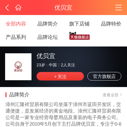
优贝宜
全部内容
品牌简介
旗下店铺
品牌特价
产品系列
品牌论坛
优贝宜
23岁
·
中国
2
人关注
官方旗舰店
品牌简介
查看全部
漳州汇隆祥贸易有限公司坐落于漳州市蓝田开发区，交
通便捷，是发展经济的黄金地段。漳州汇隆祥贸易有限
公司是一家专业经营母婴用品及童装的电子商务公司。
公司自身于2010年5月创下主打品牌优贝宜，专注于0-6