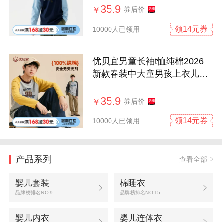
35.9
券后价
￥
领14元券
10000人已领用
优贝宜男童长袖t恤纯棉2026
新款春装中大童男孩上衣儿童
打底衫
35.9
券后价
￥
领14元券
10000人已领用
产品系列
查看全部
婴儿套装
棉睡衣
品牌榜排名NO.9
品牌榜排名NO.15
婴儿内衣
婴儿连体衣