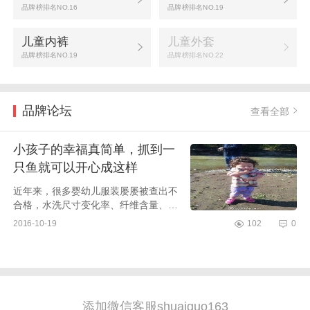
品牌榜排名NO.16
品牌榜排名NO.19
儿童内裤
儿童外套
品牌榜排名NO.19
品牌榜排名NO.22
品牌论坛
查看全部
小孩子的幸福真简单，抓到一
只鱼就可以开心成这样
近年来，很多婴幼儿服装屡屡被查出不
合格，水洗尺寸变化率、纤维含量、pH
值、色牢度等等，这些都是各大童装品
2016-10-19
102
0
牌容易落马的检测指标。
添加微信客服shuaiguo163