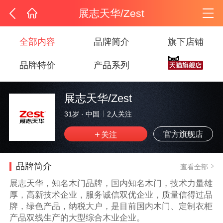
展志天华/Zest
全部内容
品牌简介
旗下店铺
品牌特价
产品系列
展志天华/Zest
31岁
·
中国
2
人关注
官方旗舰店
品牌简介
查看全部
展志天华，知名木门品牌，国内知名木门，技术力量雄
厚，高新技术企业，服务诚信双优企业，质量信得过品
牌，绿色产品，纳税大户，是目前国内木门、定制衣柜
产品双线生产的大型综合木业企业。