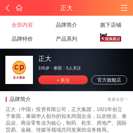
正大
全部内容
品牌简介
旗下店铺
品牌特价
产品系列
正大
105岁
·
泰国
5
人关注
官方旗舰店
品牌简介
查看全部
正大（中国）投资有限公司，正大集团，1921年创立
于泰国，泰籍华人创办的知名跨国企业，以农牧业、食
品业、商业零售业为核心，制药、机车、房地产、国际
贸易、金融、传媒等领域共同发展的业务格局。