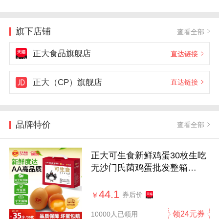
旗下店铺
查看全部
正大食品旗舰店
直达链接
正大（CP）旗舰店
直达链接
品牌特价
查看全部
正大可生食新鲜鸡蛋30枚生吃
无沙门氏菌鸡蛋批发整箱
1.68kg包邮
44.1
券后价
￥
领24元券
10000人已领用