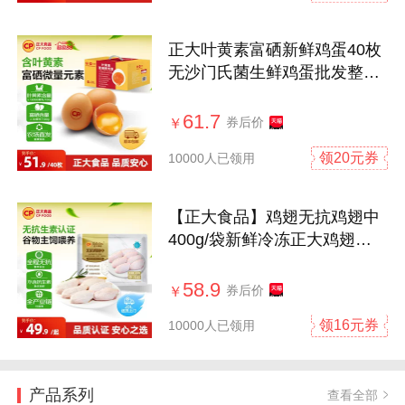
正大叶黄素富硒新鲜鸡蛋40枚
无沙门氏菌生鲜鸡蛋批发整箱
礼盒
61.7
券后价
￥
领20元券
10000人已领用
【正大食品】鸡翅无抗鸡翅中
400g/袋新鲜冷冻正大鸡翅中
鲜鸡翅中
58.9
券后价
￥
领16元券
10000人已领用
产品系列
查看全部