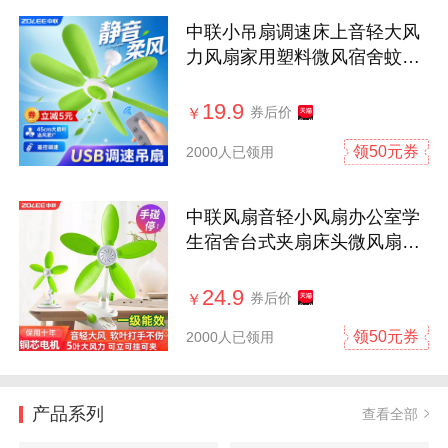
中联小吊扇调速床上音轻大风
力风扇家用塑料微风宿舍蚊帐
宝宝
19.9
券后价
￥
领50元券
2000人已领用
中联风扇音轻小风扇办公室学
生宿舍台式夹扇床头微风扇迷
你电风扇
24.9
券后价
￥
领50元券
2000人已领用
产品系列
查看全部