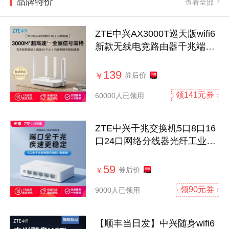
品牌特价
查看全部
ZTE中兴AX3000T巡天版wifi6
新款无线电竞路由器千兆端口
双频家用全屋大中户高速光纤
穿墙游戏智能子母mesh5G
139
券后价
￥
领141元券
60000人已领用
ZTE中兴千兆交换机5口8口16
口24口网络分线器光纤工业网
络交换器2.5g万兆网络poe监
控专用宽带网线转换器扩展
59
券后价
￥
领90元券
9000人已领用
【顺丰当日发】中兴随身wifi6