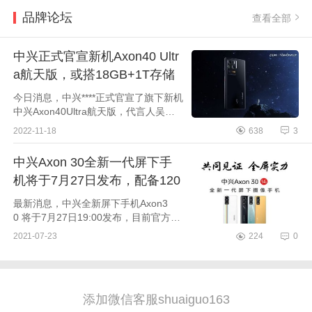
品牌论坛
查看全部
中兴正式官宣新机Axon40 Ultr
a航天版，或搭18GB+1T存储
今日消息，中兴****正式官宣了旗下新机
中兴Axon40Ultra航天版，代言人吴京
在海报中手持该机亮相，并且放出了它
2022-11-18
638
3
的宣传照片和外观样式。据悉，中兴Ax
on40Ultra首发第三代屏下...
中兴Axon 30全新一代屏下手
机将于7月27日发布，配备120
Hz 高刷屏
最新消息，中兴全新屏下手机Axon3
0 将于7月27日19:00发布，目前官方已
经进行多伦预热，且该机配备120Hz高
2021-07-23
224
0
刷屏，像素密度达400PPI，支持100%
DCI-P3色域，以及10.7亿色，采用...
添加微信客服shuaiguo163