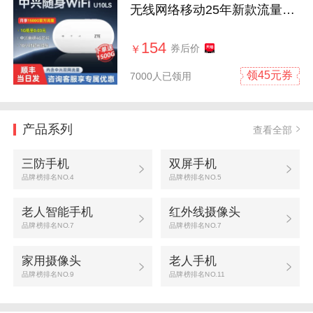
无线网络移动25年新款流量4g
无线宿舍车载WiFi高速户外上
网电脑笔记本U10
154
券后价
￥
领45元券
7000人已领用
产品系列
查看全部
三防手机
双屏手机
品牌榜排名NO.4
品牌榜排名NO.5
老人智能手机
红外线摄像头
品牌榜排名NO.7
品牌榜排名NO.7
家用摄像头
老人手机
品牌榜排名NO.9
品牌榜排名NO.11