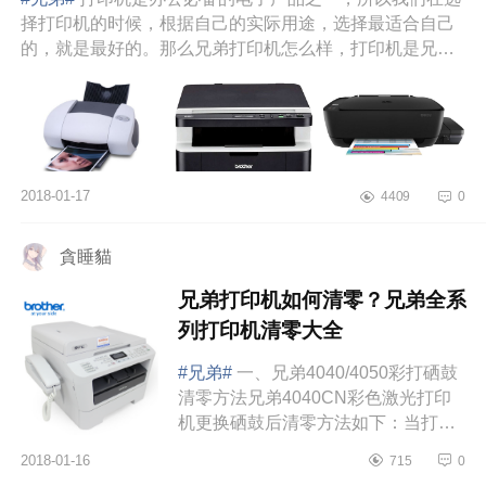
择打印机的时候，根据自己的实际用途，选择最适合自己
的，就是最好的。那么兄弟打印机怎么样，打印机是兄弟
的好还是惠普的好...
2018-01-17
4409
0
貪睡貓
兄弟打印机如何清零？兄弟全系
列打印机清零大全
#兄弟#
一、兄弟4040/4050彩打硒鼓
清零方法兄弟4040CN彩色激光打印
机更换硒鼓后清零方法如下：当打印
机出现“DrumEndSoon”等字母提示
2018-01-16
715
0
时，就提醒您要更换硒鼓了。当您更