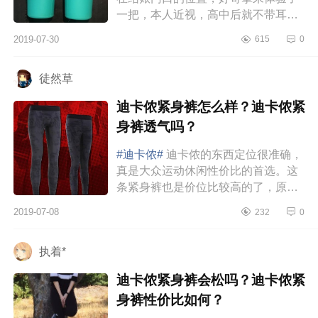
一把，本人近视，高中后就不带耳
机，这个习惯挺不好的，看远处犹如
2019-07-30
615
0
在眼前的感觉，远处的妹子似乎就
在...
徒然草
迪卡侬紧身裤怎么样？迪卡侬紧
身裤透气吗？
#迪卡侬#
迪卡侬的东西定位很准确，
真是大众运动休闲性价比的首选。这
条紧身裤也是价位比较高的了，原价
129吧，也是在搞活动49优惠买的
2019-07-08
232
0
哦。迪卡侬紧身裤非常透气，因为采
用...
执着*
迪卡侬紧身裤会松吗？迪卡侬紧
身裤性价比如何？