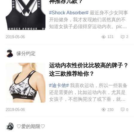
神推荐几款？
#Shock Absorber#
最近身不少女同事
开始健身，我才发现她们居然真的不
知道女孩子必须得穿运动内衣。pick
一款能够在运动时保护胸部、舒适耐
2019-05-06
121
2
穿的运动内衣，实在是非常重要了。
否则不...
缘分约定
运动内衣性价比比较高的牌子？
这三款推荐给你？
#迪卡侬#
我喜欢运动，所以一些装备
还是需要的，比如运动内衣，尤其是
女孩子，不想胸晃没了或下垂，就一
定不要买那种细肩带美背细的运动胸
2019-05-06
230
0
衣。运动内衣最要紧是什么，防震...
♡爱的期限♡