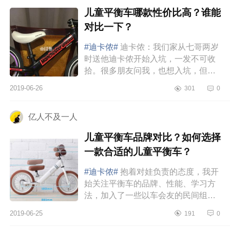
儿童平衡车哪款性价比高？谁能
对比一下？
#迪卡侬#
迪卡侬：我们家从七哥两岁
时送他迪卡侬开始入坑，一发不可收
拾。很多朋友问我，也想入坑，但是
不知道小朋友喜不喜欢，买贵了又怕
2019-06-26
301
0
浪费，我都会安利你们去迪卡侬试...
亿人不及一人
儿童平衡车品牌对比？如何选择
一款合适的儿童平衡车？
#迪卡侬#
抱着对娃负责的态度，我开
始关注平衡车的品牌、性能、学习方
法，加入了一些以车会友的民间组
织。以下罗列了收集到的一些主流平
2019-06-25
191
0
衡车的品牌：迪卡侬、strider、puk...