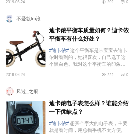
2019-06-24
202
0
事先我们也带上了孩子去了迪卡侬...
不爱就tm滚
迪卡侬平衡车质量如何？迪卡侬
平衡车有什么好处？
#迪卡侬#
这个平衡车是带宝宝去迪卡
侬时看到的，她很喜欢，自己选了这
个黑白色。我对这个平衡车的印象就
两个字——皮实。车架是钢制的，结
2019-06-24
222
0
实稳固，摔摔碰碰不用担心散架子...
风过_之痕
迪卡侬电子表怎么样？谁能介绍
一下优缺点？
#迪卡侬#
想买个字大的电子表，主要
就是看时间，用总掏手机不太方便。