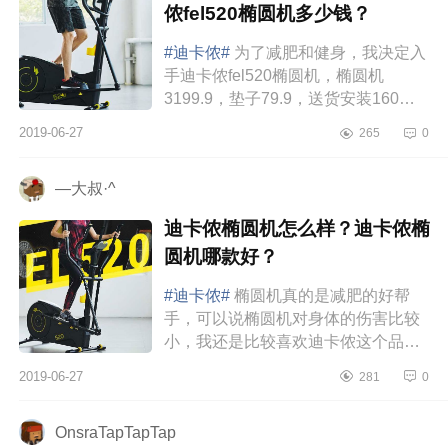
侬fel520椭圆机多少钱？
#迪卡侬#
为了减肥和健身，我决定入
手迪卡侬fel520椭圆机，椭圆机
3199.9，垫子79.9，送货安装160，
总共3439.8元。迪卡侬fel520椭圆机
2019-06-27
265
0
使用了一个多星期，机器很稳，我
160，...
—大叔·^
迪卡侬椭圆机怎么样？迪卡侬椭
圆机哪款好？
#迪卡侬#
椭圆机真的是减肥的好帮
手，可以说椭圆机对身体的伤害比较
小，我还是比较喜欢迪卡侬这个品牌
的。DECATHLON迪卡侬EL120椭圆
2019-06-27
281
0
机EL120可15档阻力调节，磁控静
音，9种...
OnsraTapTapTap