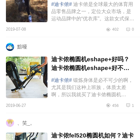
#迪卡侬#
迪卡侬是全球最大的体育用
品零售品牌之一，定位大众市场，是
运动品牌中的“优衣库”。这款女式保暖
紧身裤，在迪卡侬线下门店购入，
2019-07-08
402
0
79.9元。采用保暖面料，加厚加...
黯哑
迪卡侬椭圆机eshape+好吗？
迪卡侬椭圆机eshape+好不好
用？
#迪卡侬#
锻炼身体是必不可少的啊，
尤其是我们这种上班族，体质太差
啊，所以我就买了迪卡侬椭圆机
eshape+，智能触控板，可调节阻
2019-06-27
456
1
力，阻力有15档，可以自由选择已经
设计好的...
、笑_。
迪卡侬fel520椭圆机如何？迪卡