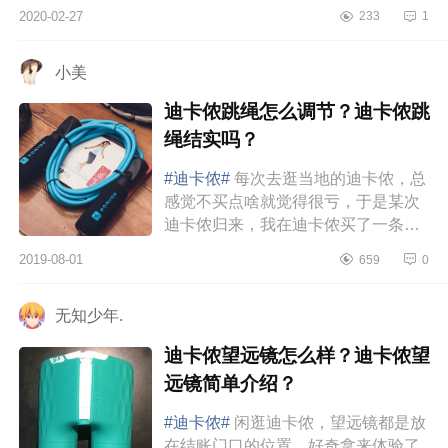
2020-02-27
233
1
小美
迪卡侬跳绳怎么调节？迪卡侬跳
绳结实吗？
#迪卡侬#
每次去逛当地的迪卡侬，总
感觉不买点啥就觉得很亏，于是某次
迪卡侬归来，我在迪卡侬买了一条跳
绳回来。之后不到一周就坚持不下来
2019-08-01
659
0
一样，这条跳绳买回来就直接放柜...
无知少年.
迪卡侬望远镜怎么样？迪卡侬望
远镜简单介绍？
#迪卡侬#
闲逛迪卡侬，望远镜都是放
在结账门口的位置，好奇拿来体验了