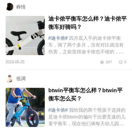
葬情
迪卡侬平衡车怎么样？迪卡侬平
衡车好骑吗？
#迪卡侬#
四月底入手的迪卡侬平衡
车，骑了两个多月，没有对比就没有
伤害，之前觉得迪卡侬也不错的，至
少入门还是很棒。新车到了以后才知
2019-06-25
207
0
道，嗯，这才是平衡车应该有的样
子...
低调
btwin平衡车怎么样？btwin平
衡车怎么买？
#迪卡侬#
我给我的两个熊孩子选择的
是迪卡侬btwin的偏向于比赛竞速的儿
童平衡车，现在他们俩每天幼儿园放
学就在小区空地和其他小朋友比赛。