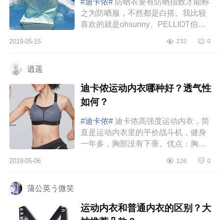
#迪卡侬#
防晒衣要有防晒指数才能称
之为防晒服，不然都是白搭。我比较
喜欢的就是ohsunny、PELLIOT伯希
和、优衣库、迪卡侬的防晒服。
2019-05-15
232
0
1.ohsunny防晒指数：UPF50+ 透气
性：较...
逍遥
迪卡侬运动内衣哪种好？透气性
如何？
#迪卡侬#
迪卡侬高强度运动内衣，简
直是运动内衣里的平价战斗机，健身
一年多，胸部没有下垂。优点：胸部
固定能力较好；内侧有小孔透气排
2019-05-06
126
0
汗；没有海绵垫，卫生；价格适
中，...
蒲公英う微笑
运动内衣和普通内衣的区别？大