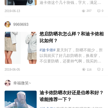
迪卡侬这个几十块钱，字大，满足我
的要求。带上去很好看，也不觉得低
2019-06-13
207
0
档。背后防水设计。皮带是橡胶的...
9969693
悠启防晒衣怎么样？和迪卡侬相
比如何？
#迪卡侬#
夏天到了，防晒不能少，所
以我就买了好几款防晒衣，换着穿，
不仅要防晒，还要帅气啊，我买的是
悠启防晒衣和迪卡侬的防晒衣。悠启
2019-06-05
116
2
防晒衣优点：1.便宜到手价为69，...
幸福微笑~
迪卡侬防晒衣好还是伯希和好？
谁能推荐一下？