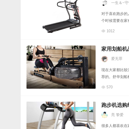
一生＆~守
对于喜欢跑步的
个时候需要在家
1012
家用划船机
爱无罪
现在大家都比较
荐的。舒华划船
570
跑步机选购
亮 挚爱
很多人都喜欢在