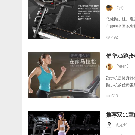
为你
亿健跑步机、启
年蝉联全国跑步
492
舒华x3跑
Peter.J
跑步机是健身器
跑步机的优势更
519
推荐双11
红心K