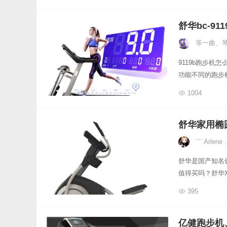
舒华bc-9
等一曲、
9119b跑步
功能不同的跑步
1004
舒华家用椭
﹌ Arlene .
舒华是国产知名
值得买吗？舒华X
395
亿健跑步机