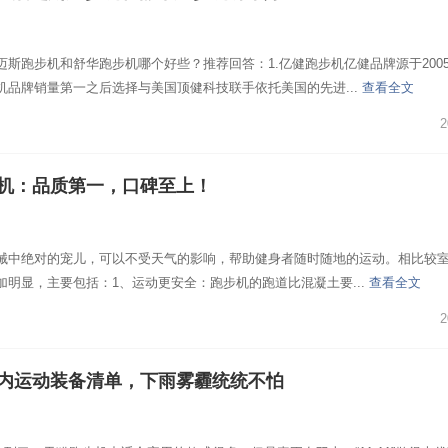
迈斯跑步机和舒华跑步机哪个好些？推荐回答：1.亿健跑步机亿健品牌源于200
机品牌销量第一之后选择与美国顶健科技联手依托美国的先进...
查看全文
2
步机：品质第一，口碑至上！
械中绝对的宠儿，可以不受天气的影响，帮助健身者随时随地的运动。相比较
加明显，主要包括：1、运动更安全：跑步机的跑道比混凝土要...
查看全文
2
室内运动装备清单，下雨雾霾统统不怕