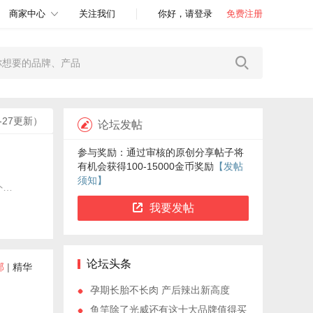
商家中心
关注我们
你好，请登录
免费注册
2-27更新）
论坛发帖
参与奖励：通过审核的原创分享帖子将
有机会获得100-15000金币奖励
【发帖
须知】
舒华，健身器材知名品牌，跑步机知名品牌，创建于1996年，福建省著名商标，福建省名牌产品，外商独资健身器材企业，规模化多元化生产型企业集团。在全国各大中城市拥有一千多个专卖形象网点，全球业务涉及欧美、中东、东南亚等40多个国家和地区。
我要发帖
论坛头条
部
|
精华
孕期长胎不长肉 产后辣出新高度
鱼竿除了光威还有这十大品牌值得买