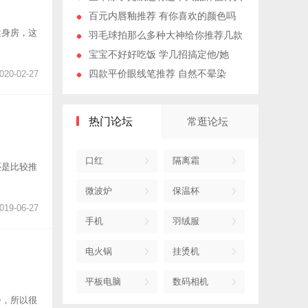
百元内唇釉推荐 有你喜欢的颜色吗
健身房，这
羽毛球拍那么多种大神给你推荐几款
宝宝不好好吃饭 学几招搞定他/她
四款平价眼线笔推荐 自然不晕染
020-02-27
热门论坛
常逛论坛
口红
隔离霜
还是比较推
微波炉
保温杯
019-06-27
手机
羽绒服
电火锅
挂烫机
平板电脑
数码相机
步，所以很