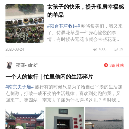
女孩子的快乐，提升租房幸福感
的单品
#阳台花草收纳#
哈咯集美们，我又来
了。侍弄花草是一件身心愉悦的事
情，有时候去逛花市就会带些花花草
草回来。久而久之，现在就有个很令
2020-08-24
4033
19
我们头疼的问题了，就是我们阳台的
花草堆得有点繁杂...
夜寐- sink°
3篇续贴
一个人的旅行｜忙里偷闲的生活碎片
#南京夫子庙#
旅行有的时候只是为了给自己平淡的生活加
点刺激，打破一成不变的生活规律，喜欢到处跑的我，又
回来了。第四站：南京夫子庙为什么选择这儿？当时我就
是听同事说了一下，说南...