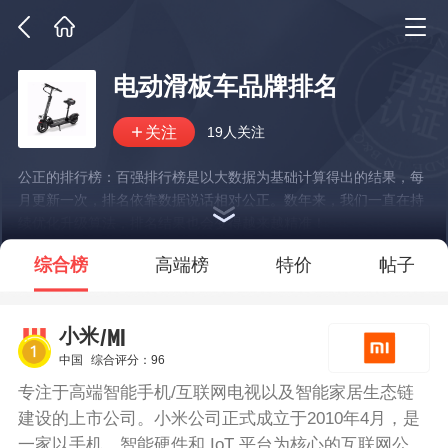
电动滑板车品牌排名
19人关注
公正的排行榜：百强排行榜是以大数据为基础计算得出的结果，每
月更新一次，排名依靠数据说话相对公正。数年来，我们一直在持
续优化升级算法，排名结果也会变得越来越精准！
*说明：仅展示部分数据
综合榜
高端榜
特价
帖子
/MI
小米
中国
综合评分：96
专注于高端智能手机/互联网电视以及智能家居生态链
建设的上市公司。小米公司正式成立于2010年4月，是
一家以手机、智能硬件和 IoT 平台为核心的互联网公