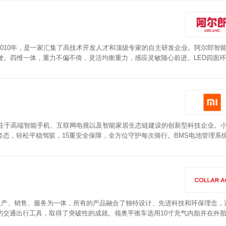
010年，是一家汇集了高技术开发人才和顶级专家的自主研发企业。阿尔郎智
驶。四维一体，重力不偏不倚，灵活均衡重力，感应灵敏随心前进。LED四面
经久耐用。加厚防爆实心轮，抓地力更强，爬坡性能良好。
专注于高端智能手机、互联网电视以及智能家居生态链建设的创新型科技企业。
态，轻松平稳驾驭，15重安全保障，全方位守护每次骑行。BMS电池管理系
适中不硌腿，高弹PU发泡脚踏垫，材质柔软，站立更舒适。
发、生产、销售、服务为一体，所有的产品融合了独特设计、先进科技和环保理念，
的交通出行工具，取得了突破性的成就。领奥平衡车选用10寸充气内胎并在外
采用ABS树脂材料，机身线条流畅更坚韧坚固，整体采用高底盘低踩踏车身，