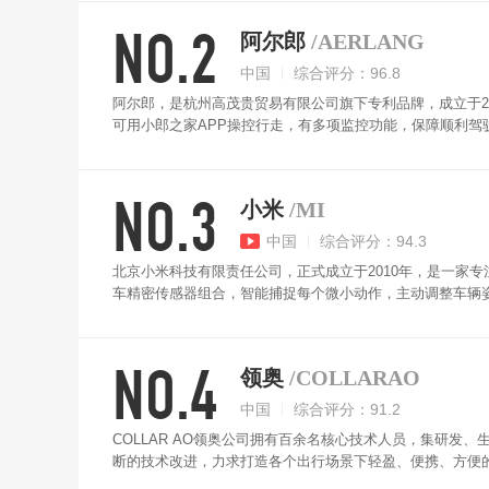
NO.2
阿尔郎
/AERLANG
中国
综合评分：96.8
阿尔郎，是杭州高茂贵贸易有限公司旗下专利品牌，成立于2
可用小郎之家APP操控行走，有多项监控功能，保障顺利驾
夜间出行清晰探路，更安全。磁缸双电机，提供澎湃动力，
NO.3
小米
/MI
中国
综合评分：94.3
北京小米科技有限责任公司，正式成立于2010年，是一家
车精密传感器组合，智能捕捉每个微小动作，主动调整车辆姿
保障电池安全，延长使用寿命。更适合国人的腿控杆，高度
NO.4
领奥
/COLLARAO
中国
综合评分：91.2
COLLAR AO领奥公司拥有百余名核心技术人员，集研
断的技术改进，力求打造各个出行场景下轻盈、便携、方便
附着力越野防滑轮胎，骑行更安全，且有很好的减震性能。