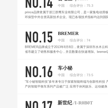
NO.14
中国
综合评分：75.3
prince品牌隶属于浙江群鹰车业有限公司，是一家集电
环保型中外合资高新技术企业。现已各项技术指标均达到国际领先
NO.15
BREMER
中国
综合评分：74
BREMER品牌成立于2013年8月8日，隶属于深圳市水木
省市建立了销售和服务中心，并且数量在快速增加。brem
NO.16
车小秘
中国
综合评分：73.5
“车小秘智能科技”多年来专注于探索智能终端与创新性科技
产的智能平衡车系列产品被广泛 应用于休闲娱乐、运动健身
等知识 产杈专利，取得了CE、FCC、ROHS等国际国内认证
研院所战略合作，作为平衡车行业协会创 始者，主导起草平
NO.17
新世纪
/I-R0B0T