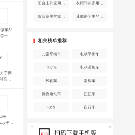
器
器
阳台上的家用电
衣帽间的家用电
器
器
影音室里的家用
其他房间里的家
电器
用电器
能微车品
每一个
相关榜单推荐
儿童平衡车
电动平衡车
电动车
电动滑板车
力于用
时高速
独轮车
滑板车
折叠电动车
扭扭车
电池
自行车
以来，
ay平衡