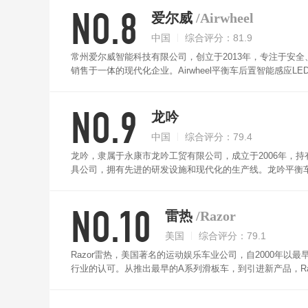
NO.8
爱尔威
/Airwheel
中国
综合评分：81.9
常州爱尔威智能科技有限公司，创立于2013年，专注于安
销售于一体的现代化企业。Airwheel平衡车后置智能感
四方向驱动，实现站坐皆可行的多姿态操控，更省力舒适。
具。
NO.9
龙吟
中国
综合评分：79.4
龙吟，隶属于永康市龙吟工贸有限公司，成立于2006年，
具公司，拥有先进的研发设施和现代化的生产线。龙吟平衡
于15%时，滴声报警，小于3%时，踏板前端逐渐自动减速直
NO.10
雷热
/Razor
美国
综合评分：79.1
Razor雷热，美国著名的运动娱乐车业公司，自2000年
行业的认可。从推出最早的A系列滑板车，到引进新产品，Ra
限运动的领导者，不断定义极限的范畴。