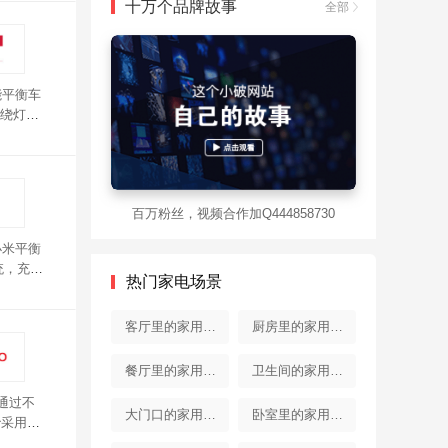
十万个品牌故事
全部
能平衡车
环绕灯，
百万粉丝，视频合作加Q444858730
小米平衡
统，充分
热门家电场景
客厅里的家用电
厨房里的家用电
器
器
餐厅里的家用电
卫生间的家用电
通过不
器
器
大门口的家用电
卧室里的家用电
胎采用高
极大提高