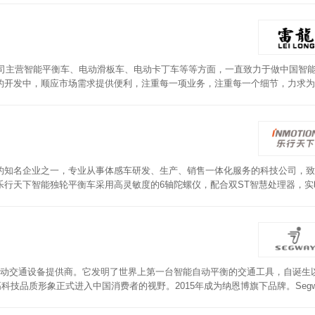
公司主营智能平衡车、电动滑板车、电动卡丁车等等方面，一直致力于做中国智
的开发中，顺应市场需求提供便利，注重每一项业务，注重每一个细节，力求为
的知名企业之一，专业从事体感车研发、生产、销售一体化服务的科技公司，致
行天下智能独轮平衡车采用高灵敏度的6轴陀螺仪，配合双ST智慧处理器，实
磁电机，更轻更耐用。BMS电芯智能管理系统，大幅度提升电池的使用寿命。
人电动交通设备提供商。它发明了世界上第一台智能自动平衡的交通工具，自诞生
高科技品质形象正式进入中国消费者的视野。2015年成为纳恩博旗下品牌。Segw
种复杂路况。脚踏平台舒适，前后行车灯的设计，让行驶更加安全。