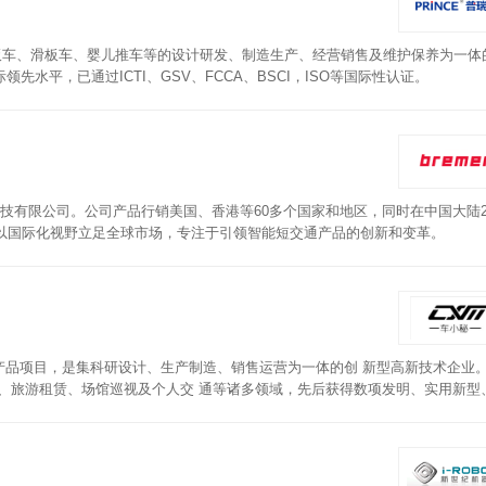
动滑板车、滑板车、婴儿推车等的设计研发、制造生产、经营销售及维护保养为一体
水平，已通过ICTI、GSV、FCCA、BSCI，ISO等国际性认证。
云科技有限公司。公司产品行销美国、香港等60多个国家和地区，同时在中国大陆2
er以国际化视野立足全球市场，专注于引领智能短交通产品的创新和变革。
 产品项目，是集科研设计、生产制造、销售运营为一体的创 新型高新技术企业
、旅游租赁、场馆巡视及个人交 通等诸多领域，先后获得数项发明、实用新型
，并通 过IS09001质虽管理认证体系、UL2272国际质虽标准认证， 并不断与
衡车行业标准。全系产品由保险公司全程 承保。