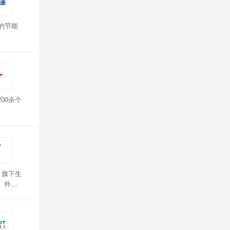
的节能
00余个
。旗下生
、外观
高校、科