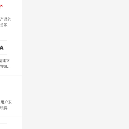
产品的
兽派越
，噪音小
是建立
公司拥有
给用户安
玩得更