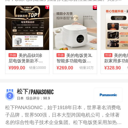
饭煲兼具实用与便捷，大容量，汤粥蒸煮，样样拿手。
双重易拆洗结构，干净卫生，3大快捷菜单，老人轻松
一键操作。24小时预约功能，美味无需等待；立体大火
力，米饭360°均匀受热，粒粒松软饱满。内胆不粘涂
层，米饭不粘锅，易清洗。
美的晶钛0涂
美的电饭煲3L
美的电
层电饭煲新款不锈
智能多功能电饭锅3
款家用多功
钢内胆IH加热家用4
到4人柴火饭家用小
电饭锅2到3
¥
999.00
¥
269.00
¥
328.90
销量10000
销量10万
L智能小型电饭锅
型2026新款正品
方正品柴火
/PANASONIC
松下
日本
综合评分：98.9
松下PANASONIC，始于1918年日本，世界著名消费电
子品牌，世界500强，日本大型跨国电机公司，全球著
名的综合性电子技术企业集团。松下电饭煲采用加热效