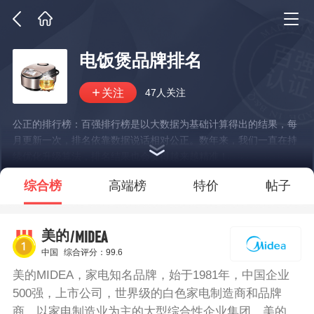
电饭煲品牌排名
47人关注
公正的排行榜：百强排行榜是以大数据为基础计算得出的结果，每
月更新一次，排名依靠数据说话相对公正。数年来，我们一直在持
续优化升级算法，排名结果也会变得越来越精准！
*说明：仅展示部分数据
综合榜
高端榜
特价
帖子
/MIDEA
美的
中国
综合评分：99.6
美的MIDEA，家电知名品牌，始于1981年，中国企业
500强，上市公司，世界级的白色家电制造商和品牌
商，以家电制造业为主的大型综合性企业集团。美的电