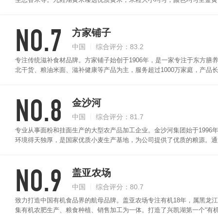
和制作饼、窝头、丝糕、发糕等，糯性小米可酿酒、酿醋、制糖等。
NO.7
方家铺子
中国
综合评分：83.2
专注传统滋补食材品牌。方家铺子始创于1906年，是一家专注于东方膳
北干货、粮油米面、滋补健康等产品为主，服务超过1000万家庭，产品
分产品已超过550款，核心产品是南北干货、粮油米面、健康滋补食材
米，生长周期长，小米颜色为暗黄色，油性大，颗粒均匀饱满。
NO.8
金沙河
中国
综合评分：81.7
专业从事面粉和挂面生产的大型农产品加工企业。金沙河集团始于1996
环境得天独厚，是国家优质小麦生产基地，为公司提供了优质的粮源。通过
地，进入了沃尔玛、家乐福、大润发、华润万家、乐购等国际卖场，并远
颜色均匀呈金黄色，味道清香，口感圆润。
NO.9
盖亚农场
中国
综合评分：80.7
致力打造中国有机食品界的航母品牌。盖亚农场专注有机18年，属黑龙江
集有机农肥生产、粮食种植、销售加工为一体。打造了兴凯湖第一个“有机