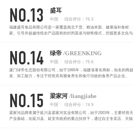
NO.13
盛耳
中国
综合评分：76.3
福建盛耳食品有限公司是一家覆盖南北干货、粮油米面、健康滋补食材、
家。引导并超越传统农产品固有的封闭渠道与销售模式，挖掘更多文化与
的文化使得员工与企业共同成长、共同进步，充分赢得了行业的尊重与社
NO.14
绿帝
/GREENKING
中国
综合评分：75.6
厦门绿帝生态股份有限公司，始于1995年，福建省著名商标，知名的商
发、加工能力，专注于经营具有膳食养生和食疗功效的食养产品企业。
NO.15
梁家河
/liangjiahe
中国
综合评分：74.9
梁家河品牌隶属于延川县梁家河实业有限公司，始于2003年，主要经营天
产业基础，在延川县、延安市政府的重点扶持下，通过自主专卖店、天猫
睐。