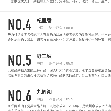
一家以优质大米、杂粮加工为主的，集种植、科研、收购、储运、生产、
资源优势、产品高性价比优势及市场高覆盖率优势，实现了企业的高速发展。公
家”等多个知名品牌。十月稻田黄米产自山西沁县，吃起来香甜，无杂质
NO.4
方人更喜欢它们本身的味道，通常都是跟酱菜一直吃，百吃不厌。
杞里香
中国
综合评分：88.8
努力打造新零售模式下具有影响力以及消费者信赖的新滋补品牌。杞里香
通过从采购，加工，销售方面高效运作为客户最大限度减少中间环节，把
杞的公司。杞里香黄米粒粒饱满、无杂质、干净，色泽金黄，细腻粘稠！
子必备辅食。
NO.5
野三坡
中国
综合评分：85.9
以精品杂粮为主的土特产品，深受广大消费者欢迎。涞水县金谷粮油食品
候条件和自然生态环境造就了农特产品的优良品质。野三坡黄米产自山西
油津津，香味扑鼻。
NO.6
九鲤湖
中国
综合评分：85.5
互联网粮油干货类食品品牌。九鲤湖成立于2013年，是赣州康瑞农产品
生态香米等。九鲤湖黄米臻选优质黄米，米粒大小均匀，颜色均匀呈金黄