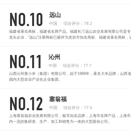
凯湖畔。四万亩有机黑土地及生态湖水灌溉，孕育出了盖亚农场高端有机
粥或与米饭同煮。
NO.10
远山
中国
综合评分：78.2
福建省著名商标，福建省名牌产品。福建长汀远山农业发展有限公司是专
龙头企业，“远山”注册商标已被评为龙岩市知名商标、福建省著名商标
来香甜，无杂质、色泽蜡黄米汁绵软，同时富含维生素C，含量高，肠胃
NO.11
沁州
中国
综合评分：77.7
山西沁州黄小米（集团）有限公司，始于1989年，著名大米品牌，山西省
国内大型农业产业化企业集团。
NO.12
塞翁福
中国
综合评分：77.5
上海塞翁福农业发展有限公司，银耳知名品牌，上海市名牌产品，上海市
内一流的集研发、生产、加工和销售为一体的大型股份公司。