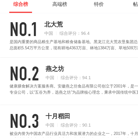
综合榜
高端榜
特价
帖
NO.1
北大荒
中国
综合评分：96.4
是国内重要的商品粮生产基地和粮食储备基地。黑龙江北大荒农垦集团总
总面积5.54万平方公里，现有耕地4363万亩、林地1384万亩、草地50
企业。北大荒黄米颗粒均匀圆润饱满，口感绵软细腻，，同时富含维生素B
米油丰厚细腻，清香自然。
NO.2
燕之坊
中国
综合评分：94.1
健康膳食解决方案服务商。安徽燕之坊食品有限公司创立于2001年，是
专业公司，以“五谷为养，选燕之坊”为品牌核心理念，秉承中国传统中
峰，生产过程种严格控制，色泽黄润，米粒均匀，香糯可口，营养丰富，
NO.3
十月稻田
中国
综合评分：90.1
被业内誉为中国农产品行业具活力和发展潜力的企业之一，2017年，十月