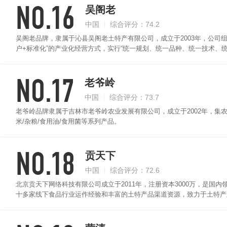
NO.16
吴阁老
中国
综合评分：74.2
吴阁老品牌，隶属于沁县吴阁老土特产有限公司，成立于2003年，公司组
户+标准化”的产业化经营方式，实行“统一规划、统一品种、统一技术、统
型产业。
NO.17
老爷岭
中国
综合评分：73.7
老爷岭品牌隶属于吉林市老爷岭农业发展有限公司，成立于2002年，集农
米/杂粮/食用油/食用菌等系列产品。
NO.18
贡天下
中国
综合评分：72.6
北京贡天下网络科技有限公司成立于2011年，注册资本3000万，是
十多家线下食品行业运作经验和丰富的土特产品渠道资源，致力于土特产
在北京、山西、新疆、东北、云南、广西、闽台、浙江等地区开设分公司
并计划在未来3年内，扩张至全国30余个省市，将全国乃至全球的优质
的地方特产和特色文化。