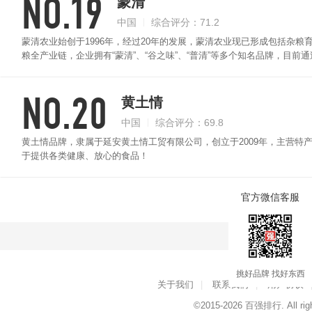
NO.19
蒙清
中国
综合评分：71.2
蒙清农业始创于1996年，经过20年的发展，蒙清农业现已形成包括杂
粮全产业链，企业拥有“蒙清”、“谷之味”、“普清”等多个知名品牌，目
州、赤峰、辽宁建平等地建立多种作物的合作种植基地，带动和影响农户
NO.20
黄土情
中国
综合评分：69.8
黄土情品牌，隶属于延安黄土情工贸有限公司，创立于2009年，主营特
于提供各类健康、放心的食品！
官方微信客服
点击查看
挑好品牌 找好东西
关于我们
|
联系我们
|
用户协议
©2015-2026
百强排行
. All ri