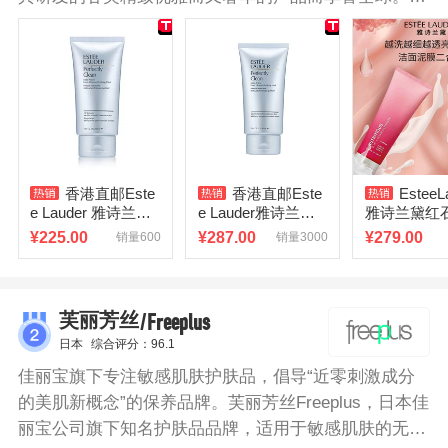
诗兰黛旗下的护肤，彩妆以及香氛产品都成为了科学与
艺术完美结合的范例。雅诗兰黛红石榴二合一洁面乳深
层清洁，肌肤清透不紧绷，帮助预防由于外界脏污、油
脂分泌、彩妆残留等引起的毛孔堵塞，清润保湿，自内
透现亮采。
香港直邮Este
香港直邮Este
EsteeL
e Lauder 雅诗兰黛
e Lauder雅诗兰黛
雅诗兰黛红
净莹柔肤洁面乳150
净莹柔肤洁面乳150
活亮采泡沫
¥
225.00
¥
287.00
¥
279.00
销量600
销量3000
ml（蓝洁正品
ml（蓝洁面)正品
清洁洗面奶
/Freeplus
芙丽芳丝
日本
综合评分：96.1
佳丽宝旗下专注敏感肌肤护肤品，倡导“近零刺激成分
的美肌新概念”的保养品牌。芙丽芳丝Freeplus，日本佳
丽宝公司旗下知名护肤品品牌，适用于敏感肌肤的无刺