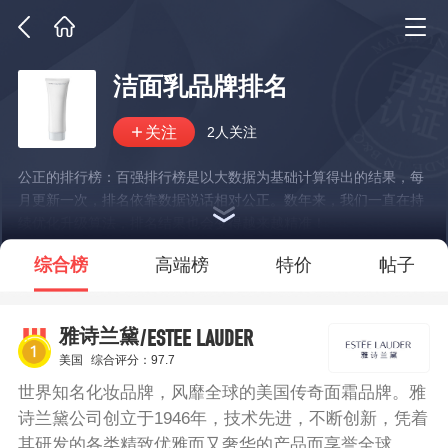
洁面乳品牌排名
2人关注
公正的排行榜：百强排行榜是以大数据为基础计算得出的结果，每
月更新一次，排名依靠数据说话相对公正。数年来，我们一直在持
续优化升级算法，排名结果也会变得越来越精准！
*说明：仅展示部分数据
综合榜
高端榜
特价
帖子
/ESTEE LAUDER
雅诗兰黛
美国
综合评分：97.7
世界知名化妆品牌，风靡全球的美国传奇面霜品牌。雅
诗兰黛公司创立于1946年，技术先进，不断创新，凭着
其研发的各类精致优雅而又奢华的产品而享誉全球。雅