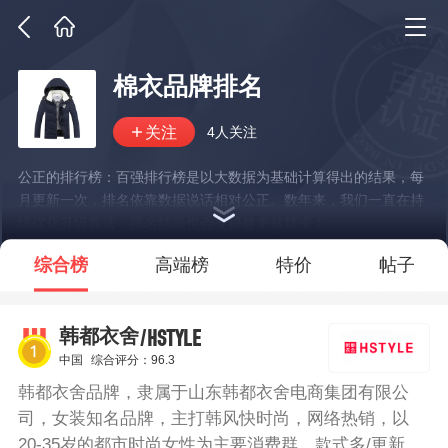
棉衣品牌排名
4人关注
公正的排行榜：百强排行榜是以大数据为基础计算得出的结果，每
月更新一次，排名依靠数据说话相对公正。数年来，我们一直在持
续优化升级算法，排名结果也会变得越来越精准！
*说明：仅展示部分数据
综合榜
高端榜
特价
帖子
/HSTYLE
韩都衣舍
中国
综合评分：96.3
韩都衣舍品牌，隶属于山东韩都衣舍电商集团有限公
司，女装知名品牌，主打韩风快时尚，网络热销，以
20-35岁的都市时尚女性为主要消费群，款式多/更新快/