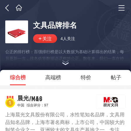
文具品牌排名
4人关注
公正的排行榜：百强排行榜是以大数据为基础计算得出的结果，每
月更新一次，排名依靠数据说话相对公正。数年来，我们一直在持
续优化升级算法，排名结果也会变得越来越精准！
*说明：仅展示部分数据
综合榜
高端榜
特价
帖子
/M&G
晨光
中国
综合评分：97
上海晨光文具股份有限公司，水性笔知名品牌，文具用
品知名品牌，上海市著名商标，上市公司，中国较大的
制笔企业之一，亚洲较大的文具生产基地之一，专注于