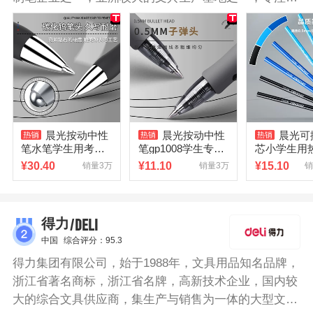
文具事业的综合文具集团。
晨光按动中性
晨光按动中性
晨光可
笔水笔学生用考试K
笔gp1008学生专用
芯小学生用
35碳素黑色水性签
0.5子弹头考试碳素
中性笔替芯
¥
30.40
¥
11.10
¥
15.10
销量3万
销量3万
销
字笔0.5mm笔芯按
黑色水笔圆珠笔按
擦0.5mm
压式子弹头圆珠笔
压式水性签字笔芯
色魔力檫蓝
墨蓝黑红笔教师办
墨蓝黑红笔老师办
笔芯3-5年
公文具
公文具
文具正品
/DELI
得力
中国
综合评分：95.3
得力集团有限公司，始于1988年，文具用品知名品牌，
浙江省著名商标，浙江省名牌，高新技术企业，国内较
大的综合文具供应商，集生产与销售为一体的大型文具