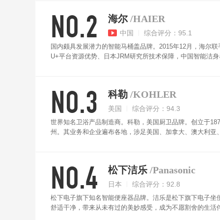
NO.2
海尔
/HAIER
中国
综合评分：95.1
国内颇具发展潜力的智能马桶盖品牌。2015年12月，海尔
U+平台资源优势、日本JRM研究所技术保障，中国智能洁
时可针对水压及水温进行操控，满足个人使用需求，冲洗完
NO.3
科勒
/KOHLER
美国
综合评分：94.3
世界知名卫浴产品制造商。科勒，美国厨卫品牌。创立于187
州。其业务和企业遍布各地，涉足美国、加拿大、澳大利亚
界级高尔夫球场科。勒智能马桶盖采用即时速热加热系统，
合，五档加温选择，自动除臭。同时带有暖风快速烘干，舒
NO.4
松下洁乐
/Panasonic
日本
综合评分：92.8
松下电子旗下知名智能便座器品牌。洁乐是松下旗下电子坐便
舒适干净，带来从未有过的美妙感受，成为不愿割舍的生活
流，可多档水温调节，搭配SIAA抗菌便圈、不锈钢喷嘴和