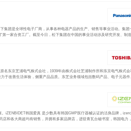
松下集团是全球性电子厂商，从事各种电器产品的生产、销售等事业活动。集团
立了第一家合资工厂。截至今日，松下集团在中国的事业活动涉及研究开发、制
，坚韧抗压。座圈采用银离子抗菌材，可相对的保持自身清洁。便座可加热，分
温度。
芝原名东京芝浦电气株式会社，1939年由株式会社芝浦制作所和东京电气株式会
程。致力于改善生活体验，侧重产品品质。东芝业务领域包括数码产品、电子元器件
片，PID智能算法精准控制水温，解决冲洗时水温波动的难题，不会出现忽冷
杂质，可抑制99%以上的大肠杆菌及金黄色葡萄球菌。喷头可前后移动的设计
体验。
ZENBIDET韩国爱真 是少数具有韩国GMP医疗器械认证的洁身品牌，ize
药店和各大商超均有销售，并拥有多家品牌店，进驻青瓦台秘书室，韩国电力，
压强劲，热水热风和座圈均加热很快，主要还有顺肠功能，对于便秘和痔疮人群
清洗、儿童清洗和移动清洗等。