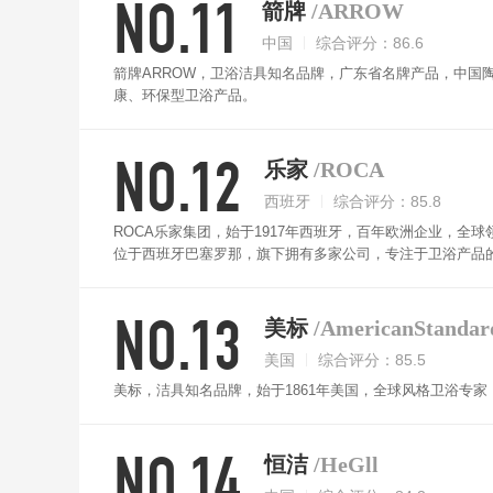
NO.11
时期的不同需求。
箭牌
/ARROW
中国
综合评分：86.6
箭牌ARROW，卫浴洁具知名品牌，广东省名牌产品，中国
康、环保型卫浴产品。
NO.12
乐家
/ROCA
西班牙
综合评分：85.8
ROCA乐家集团，始于1917年西班牙，百年欧洲企业，
位于西班牙巴塞罗那，旗下拥有多家公司，专注于卫浴产品的
导“生活美学+”的设计和生活理念，倡导懂生活、享受生活
NO.13
美标
/AmericanStandar
美国
综合评分：85.5
美标，洁具知名品牌，始于1861年美国，全球风格卫浴专
NO.14
恒洁
/HeGll