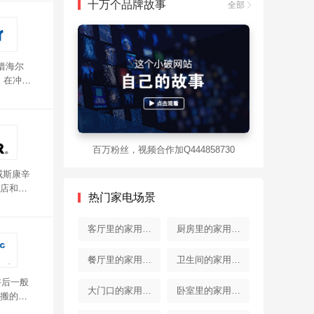
十万个品牌故事
全部
借海尔
。在冲洗
百万粉丝，视频合作加Q444858730
威斯康辛
店和世
热门家电场景
感贴
客厅里的家用电
厨房里的家用电
器
器
餐厅里的家用电
卫生间的家用电
浴后一般
器
器
大门口的家用电
卧室里的家用电
搬的水