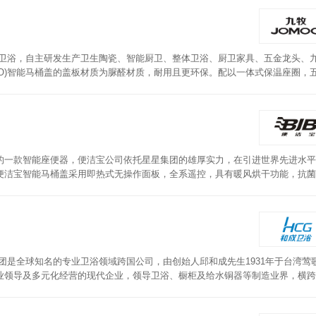
高端卫浴，自主研发生产卫生陶瓷、智能厨卫、整体卫浴、厨卫家具、五金龙头、
OO)智能马桶盖的盖板材质为脲醛材质，耐用且更环保。配以一体式保温座圈，
使用需求习惯贴揭温度风力，保持清洗后的清爽。盖板还配有贴心的LED夜灯照
的一款智能座便器，便洁宝公司依托星星集团的雄厚实力，在引进世界先进水平
便洁宝智能马桶盖采用即热式无操作面板，全系遥控，具有暖风烘干功能，抗菌
记忆、缓降盖板等人性设计。
团是全球知名的专业卫浴领域跨国公司，由创始人邱和成先生1931年于台湾莺
业领导及多元化经营的现代企业，领导卫浴、橱柜及给水铜器等制造业界，横跨
能马桶盖采用无缝式不锈钢喷嘴，不易积灰，不易留污，清洁更卫生，每次使用
移动，扩大洗净范围。搭配3D曲面便圈，坐感舒适，久坐腿不麻。便圈加温，