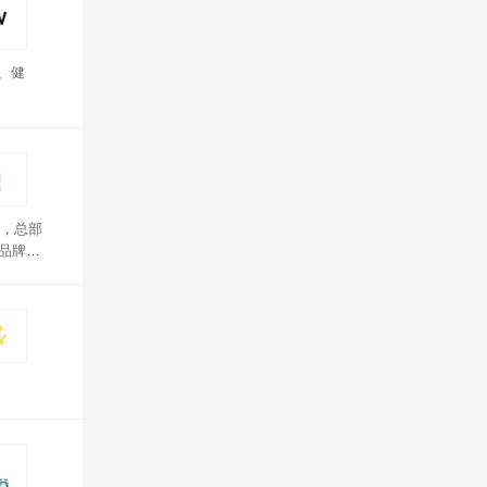
、健
司，总部
品牌倡