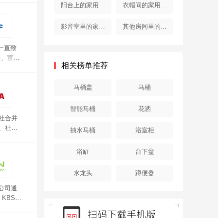
器
器
阳台上的家用电
衣帽间的家用电
器
器
影音室里的家用
其他房间里的家
电器
用电器
一直致
造、宣传
相关榜单推荐
为高中低
马桶盖
马桶
智能马桶
花洒
社合并
、社会
抽水马桶
浴室柜
忽热的
，扩大了
浴缸
台下盆
水龙头
蹲便器
n公司通
KBS中
有很大