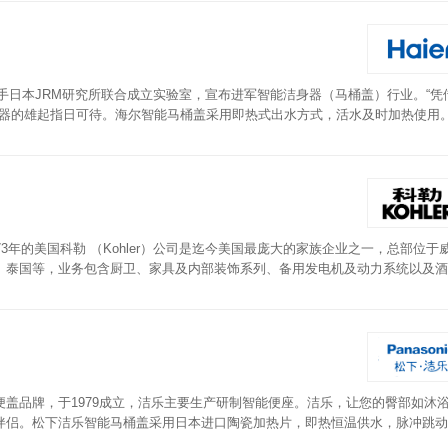
联手日本JRM研究所联合成立实验室，宣布进军智能洁身器（马桶盖）行业。“凭
身器的雄起指日可待。海尔智能马桶盖采用即热式出水方式，活水及时加热使用
毕后带有三档烘干。同时防水效果佳，可任意承受方向水的飞溅。
3年的美国科勒 （Kohler）公司是迄今美国最庞大的家族企业之一，总部位于
、泰国等，业务包含厨卫、家具及内部装饰系列、备用发电机及动力系统以及酒
保证持续热水直至洗净。座圈以及上盖采用强抗菌材质，有效减少交叉感染。坐
适干爽。
盖品牌，于1979成立，洁乐主要生产研制智能便座。洁乐，让您的臀部如沐
伴侣。松下洁乐智能马桶盖采用日本进口陶瓷加热片，即热恒温供水，脉冲跳动
喷头自洁，使用安全，简洁。