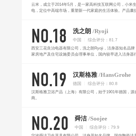
云米，成立于2014年5月，是一家高科技互联网公司，小
电，定位中高端市场，重塑新一代家庭的生活体验。产品囊
及服务，给中国家庭带来健康美好的新生活。
NO.18
洗之朗
/Ryoji
中国
综合评分：81.7
西安三花良治电器有限公司，洗之朗Ryoji，洁身器知名
家房地产及住宅设施委员会理事单位，国内较早进入洁身器
NO.19
汉斯格雅
/HansGrohe
德国
综合评分：80.8
汉斯格雅卫浴产品（上海）有限公司，始于1901年德国，
商。
NO.20
舜洁
/Soojee
中国
综合评分：79.9
宁波舜洁卫生器具有限公司，洁身器知名品牌，国内陶瓷洁