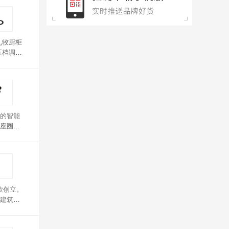
九牧厨柜
五档调
明功
的智能
座圈设
歌创立。
建筑、
前喷嘴
满足不同