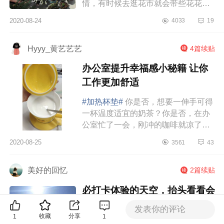
情，有时候去逛花市就会带些花花草
草回来。久而久之，现在就有个很令
2020-08-24
4033
19
我们头疼的问题了，就是我们阳台的
花草堆得有点繁杂...
Hyyy_黄艺艺艺
4篇续贴
办公室提升幸福感小秘籍 让你
工作更加舒适
#加热杯垫#
你是否，想要一伸手可得
一杯温度适宜的奶茶？你是否，在办
公室忙了一会，刚冲的咖啡就凉了？
你是否，开水壶烧完的水太烫，总是
2020-08-25
3561
43
不知道什么时候可以喝的上？其实，
关于喝水这...
美好的回忆
2篇续贴
必打卡体验的天空，抬头看看会
有不一样的风景
发表你的评论
收藏
分享
1
1
#天空#
天空，大家随手就能来一张美