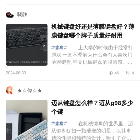
家介绍下绿联妙控键盘怎么样？倍思
和绿联...
晓静
机械键盘好还是薄膜键盘好？薄
膜键盘哪个牌子质量好耐用
#键盘#
上大学的时候由于经常打
游戏,一直不理解为什么会有人喜欢用
薄膜键盘,毕竟机械键盘的段落感、指
尖在键盘上飞舞的敲打声以及炫酷的
2024-06-30
45
0
RGB灯效,谁能不爱呢。下面小编为大
家介...
★☆偉☆★
迈从键盘怎么样？迈从g98多少
个键
#键盘#
在机械键盘的世界里，迈
从键盘犹如一颗璀璨的明星，以其卓
越的性能和独特的设计，吸引了众多