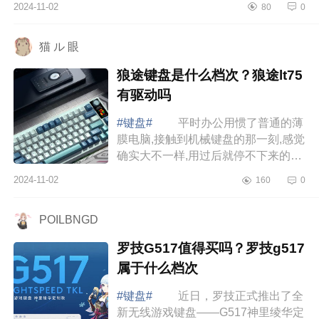
2024-11-02
80
0
狼蛛f87pro怎么选 达尔优
ek87pro和狼...
猫 ル 眼
狼途键盘是什么档次？狼途lt75
有驱动吗
#键盘#
平时办公用惯了普通的薄
膜电脑,接触到机械键盘的那一刻,感觉
确实大不一样,用过后就停不下来的感
觉。除了有节奏感的“哒哒哒”声,还有
2024-11-02
160
0
各种炫酷的灯光,玩游戏也是很有氛
围...
POILBNGD
罗技G517值得买吗？罗技g517
属于什么档次
#键盘#
近日，罗技正式推出了全
新无线游戏键盘——G517神里绫华定