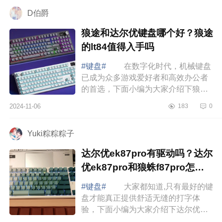
好 罗...
D伯爵
狼途和达尔优键盘哪个好？狼途
的lt84值得入手吗
#键盘#
在数字化时代，机械键盘
已成为众多游戏爱好者和高效办公者
的首选，下面小编为大家介绍下狼途
和达尔优键盘哪个好？狼途的lt84值得
2024-11-06
183
0
入手吗 狼途和达尔优键盘哪个
好 ...
Yuki粽粽粽子
达尔优ek87pro有驱动吗？达尔
优ek87pro和狼蛛f87pro怎么
选
#键盘#
大家都知道,只有最好的键
盘才能真正提供舒适无缝的打字体
验，下面小编为大家介绍下达尔优
ek87pro有驱动吗？达尔优ek87pro和