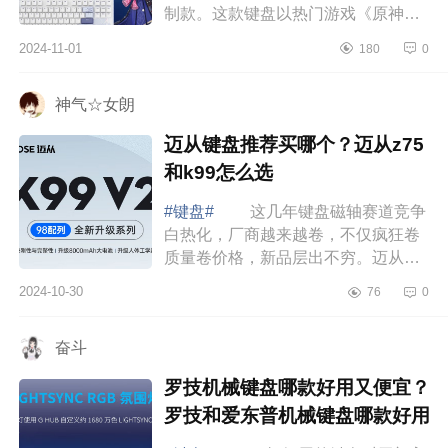
制款。这款键盘以热门游戏《原神》
中的角色神里绫华为设计灵感，凭借
2024-11-01
180
0
其精美的外观设计和卓越的性能，立
即引发...
神气☆女朗
迈从键盘推荐买哪个？迈从z75
和k99怎么选
#键盘#
这几年键盘磁轴赛道竞争
白热化，厂商越来越卷，不仅疯狂卷
质量卷价格，新品层出不穷。迈从当
然不会落后于人。这款Ace60电竞磁
2024-10-30
76
0
轴键盘可谓是满血性能猛兽，年度巅
峰之作。...
奋斗
罗技机械键盘哪款好用又便宜？
罗技和爱东普机械键盘哪款好用