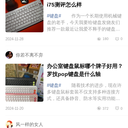
i75测评怎么样
#键盘#
作为一个长期使用机械键
盘的老手，今天我要给键盘发烧友们
推荐一款最近让我爱不释手的键盘：
珂芝I75超薄矮轴键盘。下面小编为大
2024-11-28
180
0
家介绍下珂芝键盘属于什么档次？珂
芝i75...
你若不离不弃
办公室键盘鼠标哪个牌子好用？
罗技pop键盘是什么轴
#键盘#
随着技术的进步，现在许
多键盘鼠标套装不仅支持多种连接方
式，还具备静音、防水等实用功能。
下面小编为大家介绍下办公室键盘鼠
2024-11-20
372
0
标哪个牌子好用？罗技pop键盘是什
么轴 ...
风一样的女人