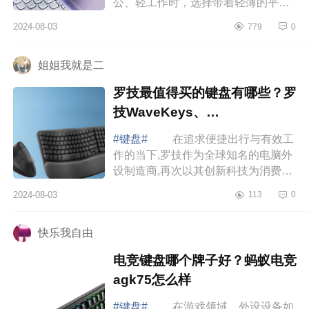
公、轻工作时，选择带着轻薄的平板
电脑。像是一些文字工作，文档、表
2024-08-03
779
0
格、PPT处理，配合一个好用的键盘
就能充分...
姐姐我就是二
罗技最值得买的键盘有哪些？罗
技WaveKeys、
MXKeysMini、K380哪款好用
#键盘#
在追求便捷出行与有效工
作的当下,罗技作为全球知名的电脑外
设制造商,再次以其创新科技为消费者
带来惊喜。下面小编为大家介绍下罗
2024-08-03
113
0
技最值得买的键盘有哪些？罗技
WaveKeys...
快乐我自由
电竞键盘哪个牌子好？蚂蚁电竞
agk75怎么样
#键盘#
在游戏领域，外设设备如