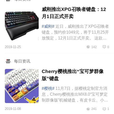
威刚推出XPG召唤者键盘：12
月1日正式开卖
#威刚#
近日，威刚推出了XPG召唤者
键盘，预约价1049元，将于11月25开
放预定，12月1日正式开卖。 这款
XPG召唤者键盘在外观设计上，采用
2019-11-25
142
0
了德国Cherry樱桃轴，可选银轴、青
轴和红轴，...
每日资讯
Cherry樱桃推出“宝可梦群像
版”键盘
#樱桃#
11月7日，据樱桃定制官方消
息，Cherry樱桃推出MX8.0“宝可梦定
制群像版”机械键盘，有皮卡丘、小火
龙、杰尼龟、妙蛙种子等宝可梦形
2019-11-08
241
1
象。CHERRYMX8.0机械键盘尺寸为