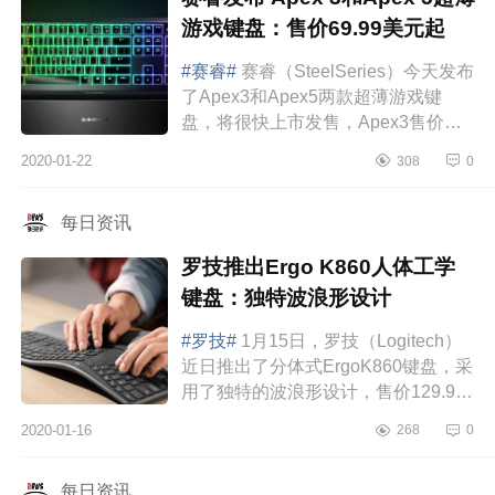
游戏键盘：售价69.99美元起
#赛睿#
赛睿（SteelSeries）今天发布
了Apex3和Apex5两款超薄游戏键
盘，将很快上市发售，Apex3售价
69.99美元（约480元），Apex5售价
2020-01-22
308
0
119.99美元（约826元）。两款拥有
相同外观设计，...
每日资讯
罗技推出Ergo K860人体工学
键盘：独特波浪形设计
#罗技#
1月15日，罗技（Logitech）
近日推出了分体式ErgoK860键盘，采
用了独特的波浪形设计，售价129.99
美元（约895元），计划于2月份上
2020-01-16
268
0
市。ErgoK860键盘的集成式腕托由三
层材料组成...
每日资讯