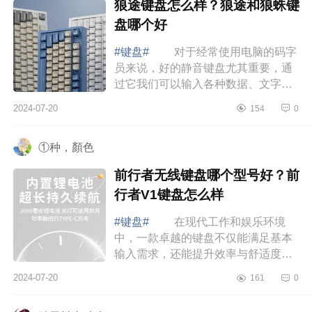
狼途键盘怎么样？狼途和狼蛛键
盘哪个好
#键盘#
对于经常使用电脑的码字
员来说，好的静音键盘尤其重要，通
过它我们可以输入各种数据、文字和
命令，进行各种操作。因此键盘是电
2024-07-20
154
0
脑中不可或缺的组成部分。当然了键
盘操作...
①种，顏色
前行者无线键盘哪个型号好？前
行者V1键盘怎么样
#键盘#
在现代工作和娱乐环境
中，一款卓越的键盘不仅能满足基本
输入需求，还能提升效率与舒适度。
下面小编为大家介绍下前行者无线键
2024-07-20
161
0
盘哪个型号好？前行者V1键盘怎么
样 前行...