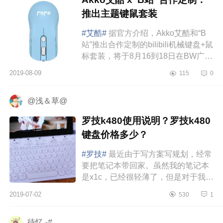
推出主题键鼠套装
#艾酷#
据官方介绍，Akko艾酷和“B
站”推出合作定制的bilibili机械键盘+鼠
标套装，将于8月16到18日在BW广州
现场限量发售。鼠标采用了
2019-08-09
115
0
AkkoAG325游戏鼠标，整体为蓝色配
色，鼠标上印...
@浅＆草@
罗技k480使用说明？罗技k480
键盘价格多少？
#罗技#
最近由于写方案写规划，经常
要把笔记本带回家。虽然我的笔记本
是x1c，已经很轻薄了，但是对于我这
种男孩子，还得背个包拿电脑，简直
2019-07-02
530
1
心累。于是就想起来了大学同学...
待忆 -#