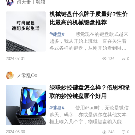
踏天丗丨独狼
机械键盘什么牌子质量好?性价
比最高的机械键盘推荐
#键盘#
感觉现在的键盘款式越来
越多，我从开始上班就一直在关注着
各式各样的键盘，从刚开始看到琳琅
满目的款式头就痛，到能根据自己的
2024-07-01
136
0
需求去选择适合自己的键盘，中间可
谓是踩...
メ零乱Oo
绿联妙控键盘怎么样？倍思和绿
联的妙控键盘哪个好用
#键盘#
使用iPad时，无论是微信
聊天、码字，亦或是偶尔在其他文本
框上输入几个字，物理键盘输入能显
著提升效率与舒适度，下面小编为大
2024-06-30
248
0