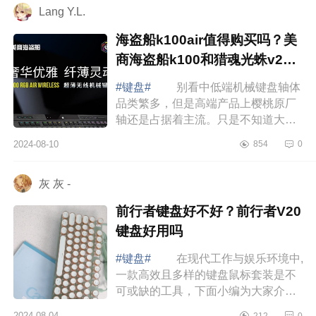
Lang Y.L.
海盗船k100air值得购买吗？美
商海盗船k100和猎魂光蛛v2哪
个好
#键盘#
别看中低端机械键盘轴体
品类繁多，但是高端产品上樱桃原厂
轴还是占据着主流。只是不知道大家
发现没有，很多品牌的高端机械键盘
2024-08-10
854
0
也开始力推光轴。下面小编为大家介
绍下海...
灰 灰 -
前行者键盘好不好？前行者V20
键盘好用吗
#键盘#
在现代工作与娱乐环境中,
一款高效且多样的键盘鼠标套装是不
可或缺的工具，下面小编为大家介绍
下前行者键盘好不好？前行者V20键
2024-08-04
212
0