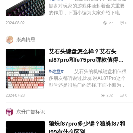
键盘对玩家的游戏体验起着至关重要
的作用，下面小编为大家介绍下电竞
键盘哪个牌子好？蚂蚁电竞agk75怎
2024-08-02
27
0
么样 电竞键盘哪个牌子好 蚂
蚁电竞a...
崇高情思
艾石头键盘怎么样？艾石头
al87pro和fe75pro哪款值得入
手
#键盘#
艾石头的机械键盘相信很
多朋友都听说过,比如说AL87Pro这个
型号还是很热门的选择,下面小编为大
家介绍下艾石头键盘怎么样？艾石头
2024-07-28
232
0
al87pro和fe75pro哪款值得入手
艾石头...
东升广告标识
狼蛛f87pro多少键？狼蛛f87和
f99有什么区别