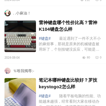
盘好用吗 前行者V20键盘好用
吗 前行...
. .小麻油！
雷神键盘哪个性价比高？雷神
K104键盘怎么样
#键盘#
最近遇到了一件不大不小
的麻烦事，那就是原来的机械键盘被
用坏了，个别按键没反应，可能是轴
体损坏。再看看已经磨得油光锃亮的
2024-08-04
80
0
键帽和松垮的超薄设计，感觉还是换
了吧，...
％唯我獨尊:-
笔记本哪种键盘比较好？罗技
keystogo2怎么样
#键盘#
随着平板电脑的性能、功
能越来越强，经常看到大家在移动办