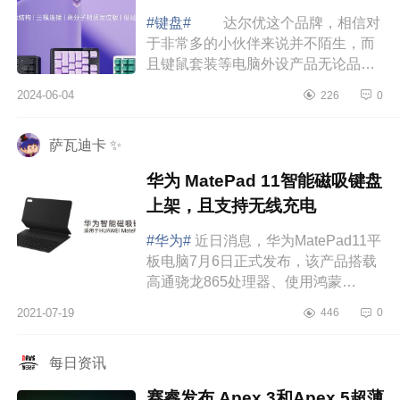
#键盘#
达尔优这个品牌，相信对
于非常多的小伙伴来说并不陌生，而
且键鼠套装等电脑外设产品无论品质
和销量都是非常不错的。下面小编为
2024-06-04
226
0
大家介绍下 达尔优ek87pro键盘怎
么样 ...
萨瓦迪卡 ✨
华为 MatePad 11智能磁吸键盘
上架，且支持无线充电
#华为#
近日消息，华为MatePad11平
板电脑7月6日正式发布，该产品搭载
高通骁龙865处理器、使用鸿蒙
HarmonyOS2操作系统，配备120Hz
2021-07-19
446
0
高刷屏，支持手写笔，目前已经在华
为商城上架，售价...
每日资讯
赛睿发布 Apex 3和Apex 5超薄