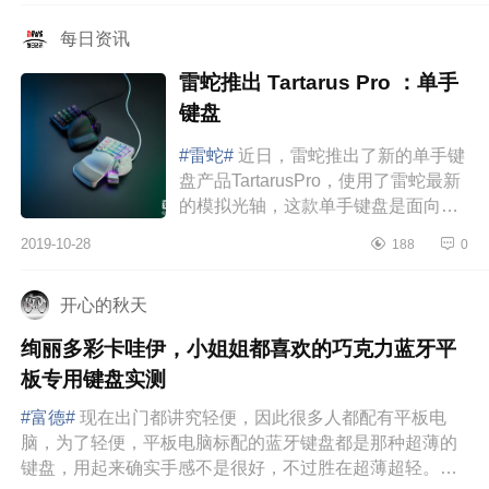
351x145x4...
每日资讯
雷蛇推出 Tartarus Pro ：单手
键盘
#雷蛇#
近日，雷蛇推出了新的单手键
盘产品TartarusPro，使用了雷蛇最新
的模拟光轴，这款单手键盘是面向于
高端玩家的产品，所以售价也不便
2019-10-28
188
0
宜，1199元，喜欢的朋友可以了解。
这款Tar...
开心的秋天
绚丽多彩卡哇伊，小姐姐都喜欢的巧克力蓝牙平
板专用键盘实测
#富德#
现在出门都讲究轻便，因此很多人都配有平板电
脑，为了轻便，平板电脑标配的蓝牙键盘都是那种超薄的
键盘，用起来确实手感不是很好，不过胜在超薄超轻。但