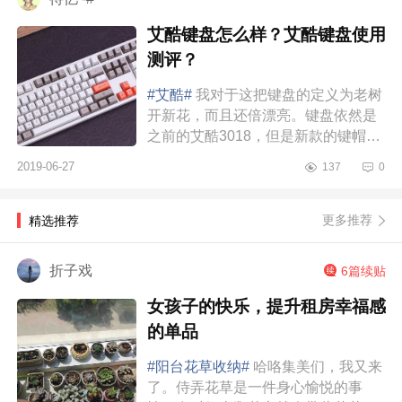
艾酷键盘怎么样？艾酷键盘使用
测评？
#艾酷#
我对于这把键盘的定义为老树
开新花，而且还倍漂亮。键盘依然是
之前的艾酷3018，但是新款的键帽涂
装却给人眼前一亮的感觉，复古风格
2019-06-27
137
0
的沉稳中带着一些活泼和俏皮的...
更多推荐
精选推荐
折子戏
6篇续贴
女孩子的快乐，提升租房幸福感
的单品
#阳台花草收纳#
哈咯集美们，我又来
了。侍弄花草是一件身心愉悦的事