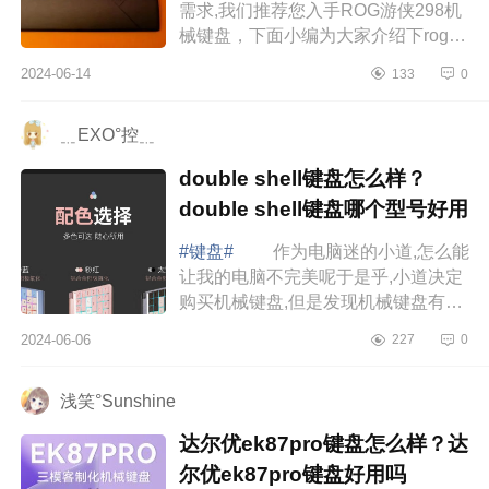
需求,我们推荐您入手ROG游侠298机
械键盘，下面小编为大家介绍下rog游
侠2有线还是无线？rog游侠2键盘值得
2024-06-14
133
0
买吗 rog游侠2有线还是无线
ROG游...
﹎EXO°控﹎
double shell键盘怎么样？
double shell键盘哪个型号好用
#键盘#
作为电脑迷的小道,怎么能
让我的电脑不完美呢于是乎,小道决定
购买机械键盘,但是发现机械键盘有好
多门道,搜寻了一堆资料,才找到适合自
2024-06-06
227
0
己的机械键盘。下面小编为大家介绍
下...
浅笑°Sunshine
达尔优ek87pro键盘怎么样？达
尔优ek87pro键盘好用吗