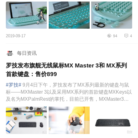
是如果固定在办公场...
2019-09-17
94
4
每日资讯
罗技发布旗舰无线鼠标MX Master 3和 MX系列
首款键盘：售价899
#罗技#
9月4日下午，罗技发布了MX系列最新的键盘与鼠
标——MXMaster 3以及采用MX系列的首款键盘MXKeys以
及名为MXPalmRest的掌托，目前已开售，MXMaster3与
前代保持同售价，为￥89...