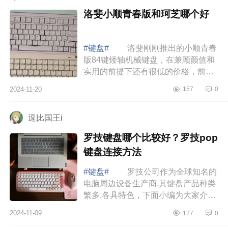
洛斐小顺青春版和珂芝哪个好
#键盘#
洛斐刚刚推出的小顺青春
版84键矮轴机械键盘，在兼顾颜值和
实用的前提下还有很低的价格，前几
天入手了一把，正好和大家分享下洛
2024-11-20
157
0
斐小顺青春版和珂芝哪个好 洛斐
小顺青...
逗比国王i
罗技键盘哪个比较好？罗技pop
键盘连接方法
#键盘#
罗技公司作为全球知名的
电脑周边设备生产商,其键盘产品种类
繁多,各具特色，下面小编为大家介绍
下罗技键盘哪个比较好？罗技pop键
2024-11-09
127
0
盘连接方法 罗技键盘哪个比较