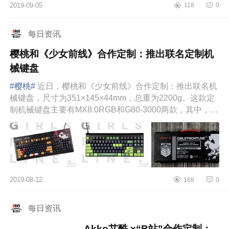
2019-09-05
118
0
每日资讯
樱桃和《少女前线》合作定制：推出联名定制机
械键盘
#樱桃#
近日，樱桃和《少女前线》合作定制：推出联名机
械键盘，尺寸为351×145×44mm，总重为2200g。这款定
制机械键盘主要有MX8.0RGB和G80-3000两款，其中，
G80-3000定制机械键盘，...
2019-08-12
168
0
每日资讯
Akko艾酷 x“B站”合作定制：