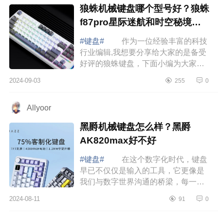
狼蛛机械键盘哪个型号好？狼蛛
f87pro星际迷航和时空秘境哪
个好看
#键盘#
作为一位经验丰富的科技
行业编辑,我想要分享给大家的是备受
好评的狼蛛键盘，下面小编为大家介
绍下狼蛛机械键盘哪个型号好？狼蛛
2024-09-03
255
0
f87pro星际迷航和时空秘境哪个好
看 狼...
Allyoor
黑爵机械键盘怎么样？黑爵
AK820max好不好
#键盘#
在这个数字化时代，键盘
早已不仅仅是输入的工具，它更像是
我们与数字世界沟通的桥梁，每一次
敲击都承载着我们的思绪与情感。下
2024-08-11
91
0
面小编为大家介绍下黑爵机械键盘怎
么样？...