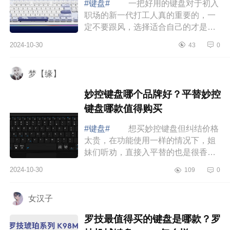
#键盘#
一把好用的键盘对于初入
职场的新一代打工人真的重要的，一
定不要跟风，选择适合自己的才是最
重要的。下面小编为大家介绍下罗技
2024-10-30
43
0
机械键盘哪款好用又便宜？罗技和爱
东普机...
梦【缘】
妙控键盘哪个品牌好？平替妙控
键盘哪款值得购买
#键盘#
想买妙控键盘但纠结价格
太贵，在功能使用一样的情况下，姐
妹们听劝，直接入平替的也是很香
的，下面小编为大家介绍下妙控键盘
2024-10-30
109
0
哪个品牌好？平替妙控键盘哪款值得
购买 ...
女汉子
罗技最值得买的键盘是哪款？罗