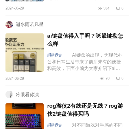
键盘爱好者的目光。下面小编为大家
2024-06-29
584
0
介绍下迈从键盘怎么样？迈从g98多
少个键 ...
逝水雨若凡星
ai键盘值得入手吗？咪鼠键盘怎
么样
#键盘#
AI键盘的出现，为现代办
公和日常生活带来了前所未有的便捷
和高效，下面小编为大家介绍下ai键
盘值得入手吗？咪鼠键盘怎么样
2024-06-29
90
0
ai键盘值得入手吗 咪鼠小17AI键
盘别看...
冷眼看你演、
rog游侠2有线还是无线？rog游
侠2键盘值得买吗
#键盘#
对不同游戏对手感的不同