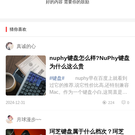
好的内容 需要你的鼓励
猜你喜欢
真诚的心
nuphy键盘怎么样?NuPhy键盘
为什么这么贵
#键盘#
nuphy早在百度上就看到
过它的推荐,说它性价比高,还特别兼容
Mac。作为一个键盘小白,这简直是我
的救星，下面小编为大家介绍下
2024-12-31
224
0
nuphy键盘怎么样?NuPhy键盘为什么
这么贵 ...
月球漫步~~
珂芝键盘属于什么档次？珂芝