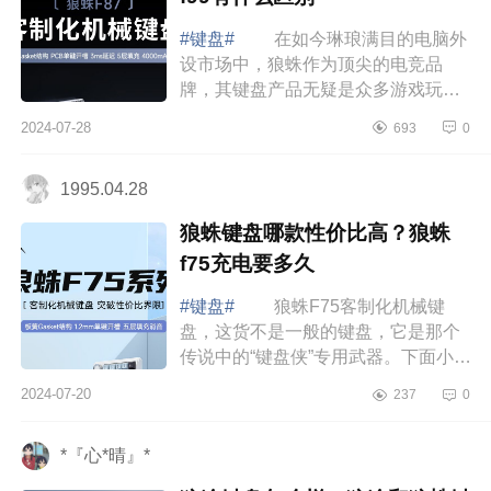
#键盘#
在如今琳琅满目的电脑外
设市场中，狼蛛作为顶尖的电竞品
牌，其键盘产品无疑是众多游戏玩家
和重度打字用户的心头好。下面小编
2024-07-28
693
0
为大家介绍下狼蛛f87pro多少键？狼
蛛f87和f...
1995.04.28
狼蛛键盘哪款性价比高？狼蛛
f75充电要多久
#键盘#
狼蛛F75客制化机械键
盘，这货不是一般的键盘，它是那个
传说中的“键盘侠”专用武器。下面小编
为大家介绍下狼蛛键盘哪款性价比
2024-07-20
237
0
高？狼蛛f75充电要多久 狼蛛键盘
哪款性...
*『心*晴』*