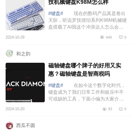
技机械键盘K98M怎么样
#键盘#
现在的数码产品真是卷出
天际，听说罗技琥珀系列K98M机械键
盘搭载了AI我这个冲浪达人怎么会不
试试，下面小编为大家介绍下罗技最
2024-10-29
446
0
值得买的键盘是哪款？罗技机械键盘
K98M怎...
和之韵
磁轴键盘哪个牌子的好用又实
惠？磁轴键盘是智商税吗
#键盘#
在如今这个数字化时代，
键盘成为了我们日常工作和娱乐中不
可或缺的工具，下面小编为大家介绍
下磁轴键盘哪个牌子的好用又实惠？
2024-10-20
93
0
磁轴键盘是智商税吗，下面小编为大
家介绍...
西瓜不圆