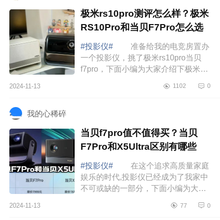
极米rs10pro测评怎么样？极米
RS10Pro和当贝F7Pro怎么选
#投影仪#
准备给我的电竞房置办
一个投影仪，挑了极米rs10pro当贝
f7pro，下面小编为大家介绍下极米
rs10pro测评怎么样？极米RS10Pro和
2024-11-13
1102
0
当贝F7Pro怎么选 极米rs10pro测
评怎么样 ...
我的心稀碎
当贝f7pro值不值得买？当贝
F7Pro和X5Ultra区别有哪些
#投影仪#
在这个追求高质量家庭
娱乐的时代,投影仪已经成为了我家中
不可或缺的一部分，下面小编为大家
介绍下当贝f7pro值不值得买？当贝
2024-11-13
77
0
F7Pro和X5Ultra区别有哪些 当贝