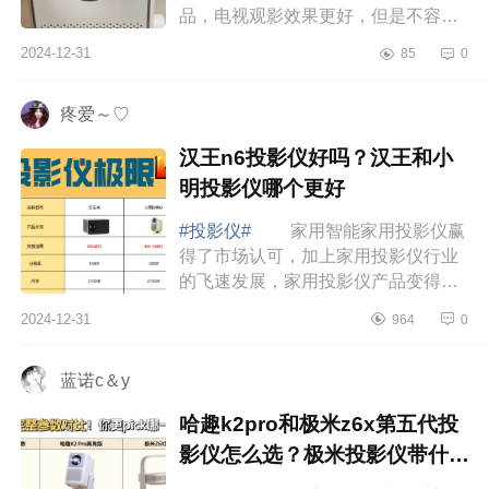
品，电视观影效果更好，但是不容易
移动，尺寸越大，价格越高，移动也
2024-12-31
85
0
更加不方便；投影仪方便移动，可以
轻松获得更...
疼爱～♡
汉王n6投影仪好吗？汉王和小
明投影仪哪个更好
#投影仪#
家用智能家用投影仪赢
得了市场认可，加上家用投影仪行业
的飞速发展，家用投影仪产品变得更
加智能，功能也十分全面，入局的牌
2024-12-31
964
0
子也越来越多，对消费者来说，选择
家用投影...
蓝诺c＆y
哈趣k2pro和极米z6x第五代投
影仪怎么选？极米投影仪带什么
系统