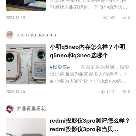
类繁多,功能各异,价格跨度也很大,很
容易让人眼花缭乱，下面小编为大家
介绍下明基x3100有智能系统吗？明
2024-11-18
169
0
基x3100实际亮度怎么样 明基
x3100有智能...
aku cinta pada mu
小明q5neo内存怎么样？小明
q5neo和q3neo选哪个
#投影仪#
在家庭娱乐领域，投影
仪正逐渐成为越来越多人的选择，下
面小编为大家介绍下小明q5neo内存
怎么样？小明q5neo和q3neo选哪
2024-11-16
1241
0
个 小明q5neo内存怎么样 我
用的是小明q5ne...
并非雾里看花
redmi投影仪3pro测评怎么样？
redmi投影仪3pro和当贝