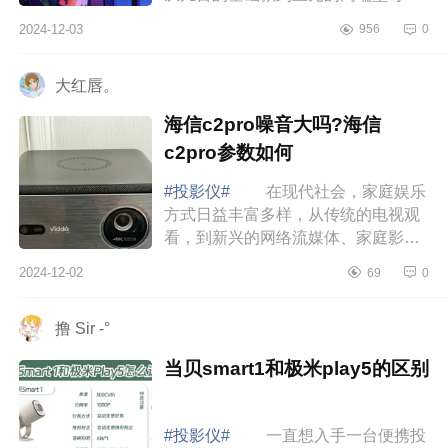
挑选一款真正适合你的投影仪并不容
2024-12-03
956
0
易。下面小编为大家介绍下极米当贝
坚果怎么...
大红唇。
海信c2pro噪音大吗?海信
c2pro参数如何
#投影仪#
在现代社会，家庭娱乐
方式日益丰富多样，从传统的电视观
看，到新兴的网络流媒体、家庭影院
系统等，选择之多令人眼花缭乱，下
2024-12-02
69
0
面小编为大家介绍下海信c2pro噪音大
吗?海信...
撸 Sir -°
当贝smart1和极米play5的区别
#投影仪#
一直想入手一台便携投