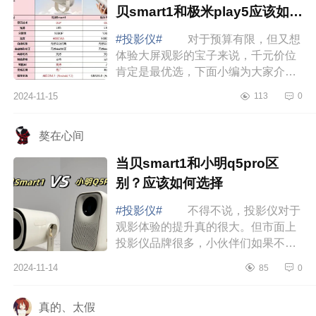
贝smart1和极米play5应该如何
选
#投影仪#
对于预算有限，但又想
体验大屏观影的宝子来说，千元价位
肯定是最优选，下面小编为大家介绍
下极米和当贝哪个质量比较好？当贝
2024-11-15
113
0
smart1和极米play5应该如何选 极
米和当贝...
獒在心间
当贝smart1和小明q5pro区
别？应该如何选择
#投影仪#
不得不说，投影仪对于
观影体验的提升真的很大。但市面上
投影仪品牌很多，小伙伴们如果不清
楚的话，一定不要乱买，否则踩了坑
2024-11-14
85
0
就来不及了。下面小编为大家介绍下
当贝smar...
真的、太假