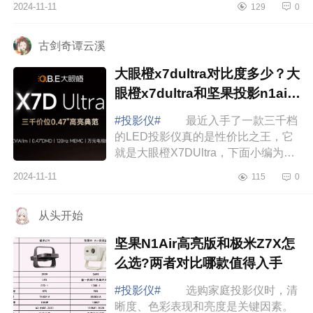
2024-11-11
129
0
仪，下面小编为大家介绍下坚果
N3pro建议买吗?坚...
古剑奇谭云溪
大眼橙x7dultra对比度多少？大
眼橙x7dultra和坚果投影n1air
怎么选择
#投影仪#
最近入手了一款三千档
的LED投影仪真的是性价比之王，它
就是大眼橙X7DUltra，下面小编为大
家介绍下大眼橙x7dultra对比度多少？
2024-11-11
115
0
大眼橙x7dultra和坚果投影n1air怎么
选择 ...
从头开始
坚果N1Air高亮版和极米Z7X怎
么选?两者对比哪款值得入手
#投影仪#
选购家庭投影仪时，清
晰度、色彩表现和亮度是关键因素。