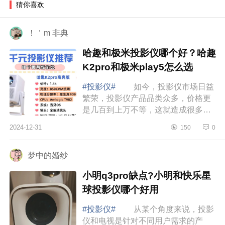
猜你喜欢
！＇m 非典
哈趣和极米投影仪哪个好？哈趣
K2pro和极米play5怎么选
#投影仪#
如今，投影仪市场日益
繁荣，投影仪产品品类众多，价格更
是几百到上万不等，这就造成很多人
选择一款合适的投影仪非常困难，特
2024-12-31
150
0
别是千元这个价位，属不仅价格亲
民，而且功...
梦中的婚纱
小明q3pro缺点?小明和快乐星
球投影仪哪个好用
#投影仪#
从某个角度来说，投影
仪和电视是针对不同用户需求的产