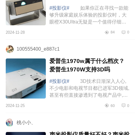
#投影仪#
如果你正在寻找一款能
够升级家庭娱乐体验的投影仪时，大
眼橙X30Ultra无疑是一个值得仔细考
虑的选择。下面小编为大家介绍下大
2024-11-28
84
0
眼橙x30ultra值得入手吗?大眼橙
x30ultra故障...
100555400_e887c1
爱普生1970w属于什么档次？
爱普生1970W支持3D吗
#投影仪#
3D技术日渐深入人心,
不少电影和电视节目都已进军3D领域,
甚至有些直接渗透到了电视产品中,打
造了身临其境的观影体验，下面小编
2024-11-25
60
0
为大家介绍下爱普生1970w属于什么
档次？爱...
桃小小、
声米投影仪质量好不好？声米投