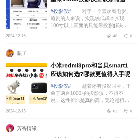
#投影仪#
对于一个喜欢看电影、
追剧的人来说，实现较低成本实现
100寸以上画面的只能靠投影解决，
外加租房的关系，以及便携性，投影
2024-12-15
48
0
仪无疑是比较理想的选择。下面小编
为大家介绍下...
瓶子
小米redmi3pro和当贝smart1
应该如何选?哪款更值得入手呢
#投影仪#
趁着还有投影国补，下
单了两台1000+的投影仪，不得不
说，这性价比是真的高，无论是租房
党还是学生党，都可以直接闭眼入，
2024-12-13
63
0
下面小编为大家介绍下小米redmi3pro
和当贝smar...
芳香情缘