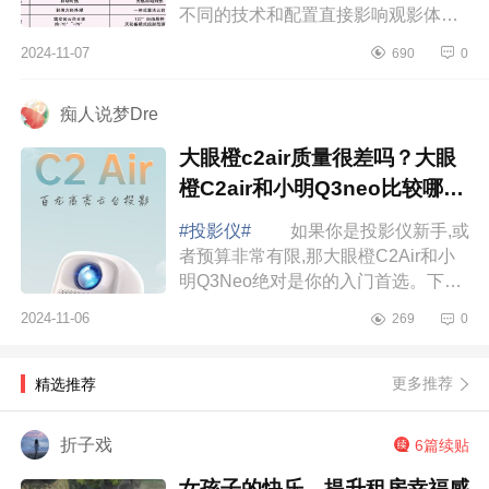
不同的技术和配置直接影响观影体
验，比如激光技术带来的色彩鲜艳度
2024-11-07
690
0
和高亮度表现，都能提升整体视觉效
果，下面小...
痴人说梦Dre
大眼橙c2air质量很差吗？大眼
橙C2air和小明Q3neo比较哪款
好用
#投影仪#
如果你是投影仪新手,或
者预算非常有限,那大眼橙C2Air和小
明Q3Neo绝对是你的入门首选。下面
小编为大家介绍下大眼橙c2air质量很
2024-11-06
269
0
差吗？大眼橙C2air和小明Q3neo比较
哪款好用...
更多推荐
精选推荐
折子戏
6篇续贴
女孩子的快乐，提升租房幸福感