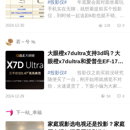
#投影仪#
年底聚会面对面坐着玩
手机实在无聊，就想着提前买个投影
仪，到时候一起追剧k歌也挺不错。下
面小编为大家介绍下极米z6x第五代投
2024-12-30
128
0
影仪带什么系统？哈趣k2pro高亮版和
极米z...
若～兮 ℡
大眼橙x7dultra支持3d吗？大
眼橙x7dultra和爱普生EF-17N
如何选
#投影仪#
投影仪之前买前没研究
随便买了一台，刚开始用就感觉不对
劲，火速退货了，下面小编为大家介
绍下大眼橙x7dultra支持3d吗？大眼
2024-12-29
58
0
橙x7dultra和爱普生EF-17N如何
选 大眼橙...
下一站_幸福
家庭观影选电视还是投影？家庭