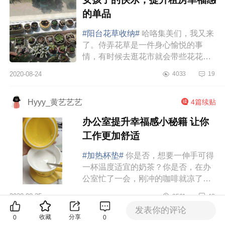
的单品
#阳台花草收纳#
哈咯集美们，我又来
了。侍弄花草是一件身心愉悦的事
情，有时候去逛花市就会带些花花草
草回来。久而久之，现在就有个很令
2020-08-24
4033
19
我们头疼的问题了，就是我们阳台的
花草堆得有点繁杂...
Hyyy_黄艺艺艺
4篇续贴
办公室提升幸福感小秘籍 让你
工作更加舒适
#加热杯垫#
你是否，想要一伸手可得
一杯温度适宜的奶茶？你是否，在办
公室忙了一会，刚冲的咖啡就凉了？
你是否，开水壶烧完的水太烫，总是
2020-08-25
3561
43
不知道什么时候可以喝的上？其实，
发表你的评论
关于喝水这...
收藏
分享
0
0
程大爷007
8篇续贴