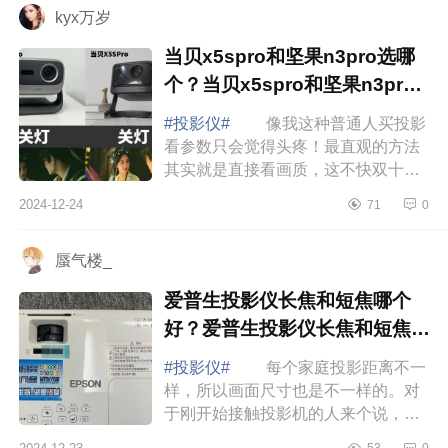
kyx万岁
当贝x5spro和坚果n3pro选哪
个？当贝x5spro和坚果n3pro
哪款好用
#投影仪#
像我这种普通人买投影
看参数只会觉得头疼！最直观的方法
其实就是直接看画质，这不快双十二
了，想买个客厅用的投影，做了不少
2024-12-24
71
0
功课最后决定先买个两台看看实际情
况，分别...
蜃气楼_
爱普生投影仪长焦和短焦哪个
好？爱普生投影仪长焦和短焦怎
么选择
#投影仪#
每个家庭投影距离不一
样，所以画面尺寸也是不一样的。对
于刚开始接触投影机的人来个说，可
能比较迷茫，不知道怎么选择。下面