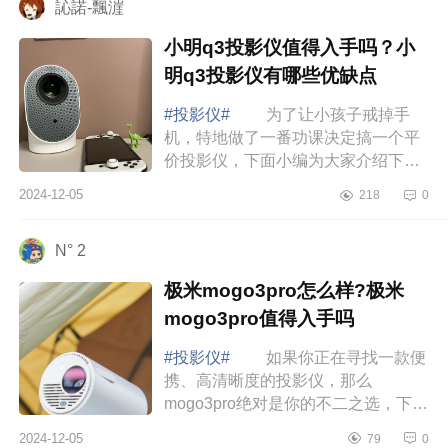
訫諾-飄漄
小明q3投影仪值得入手吗？小
明q3投影仪有哪些优缺点
#投影仪#
为了让小孩子戒掉手
机，特地做了一番功课决定搞一个平
价投影仪，下面小编为大家介绍下小
明q3投影仪值得入手吗？小明q3投影
2024-12-05
218
0
仪有哪些优缺点 小明q3投影仪值
得入手吗 ...
N° 2
极米mogo3pro怎么样?极米
mogo3pro值得入手吗
#投影仪#
如果你正在寻找一款便
携、高清晰度的投影仪，那么
mogo3pro绝对是你的不二之选，下面
小编为大家介绍下极米mogo3pro怎么
2024-12-05
79
0