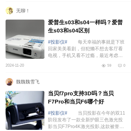
可能首次突破百亿...
无聊！
爱普生s03和s04一样吗？爱普
生s03和s04区别
#投影仪#
每天幸福的事就是下班
回家美美看剧，但犯懒不想去客厅看
电视，手机又看不过瘾，最近考虑入
手投影仪，下面小编为大家介绍下爱
2024-11-20
59
0
普生s03和s04一样吗？爱普生s03和
s04区别 ...
魏魏魏雪飞
当贝f7pro支持3D吗？当贝
F7Pro和当贝F6哪个好
#投影仪#
当贝投影在今年的双11
阶段发布了一款全新护眼三色激光投
影当贝F7Pro4K激光投影,这款被誉