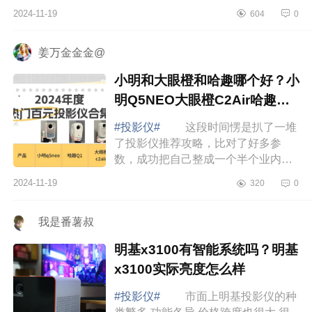
为“4K激光真旗舰”的激光投影主要是
2024-11-19
604
0
定位高端系列;下面小编为大家介绍下
当贝f7p...
姜万金金金@
小明和大眼橙和哈趣哪个好？小
明Q5NEO大眼橙C2Air哈趣Q1
应该如何选
#投影仪#
这段时间愣是扒了一堆
了投影仪推荐攻略，比对了好多参
数，成功把自己整成一个半个业内
人，下面小编为大家介绍下小明和大
2024-11-19
320
0
眼橙和哈趣哪个好？小明Q5NEO大眼
橙C2Air哈趣Q1...
我是番薯叔
明基x3100有智能系统吗？明基
x3100实际亮度怎么样
#投影仪#
市面上明基投影仪的种