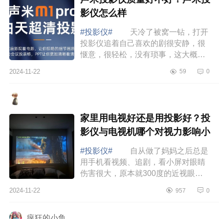
影仪怎么样
#投影仪#
天冷了被窝一钻，打开
投影仪追着自己喜欢的剧很安静，很
惬意，很轻松，没有琐事，这大概是
我能想象到最好、最舒服的生活了。
2024-11-22
59
0
下面小编为大家介绍下声米投影仪质
量好不好...
家里用电视好还是用投影好？投
影仪与电视机哪个对视力影响小
#投影仪#
自从做了妈妈之后总是
用手机看视频、追剧，看小屏对眼睛
伤害很大，原本就300度的近视眼一
年时间就变成了400度，于是我开始
2024-11-22
957
0
物色投影仪或者电视机，下面小编为
大家介绍下...
疯狂的小鱼