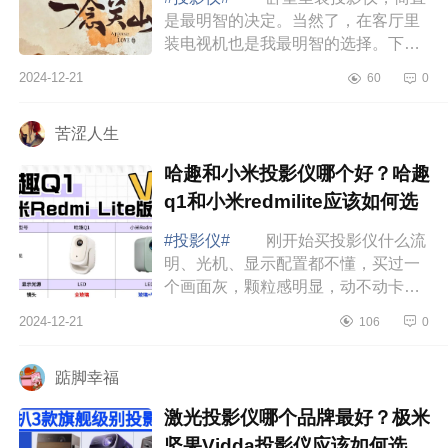
是最明智的决定。当然了，在客厅里
装电视机也是我最明智的选择。下面
小编为大家介绍下投影仪看电影效果
2024-12-21
60
0
怎么样？投影仪看电影哪个牌子效果
最好 ...
苦涩人生
哈趣和小米投影仪哪个好？哈趣
q1和小米redmilite应该如何选
#投影仪#
刚开始买投影仪什么流
明、光机、显示配置都不懂，买过一
个画面灰，颗粒感明显，动不动卡退
的投影仪牌子不说了，后面朋友安利
2024-12-21
106
0
哈趣和小米给我说是性价比高，下面
小编为大...
踮脚幸福
激光投影仪哪个品牌最好？极米
坚果Vidda投影仪应该如何选