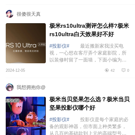
样?极米mogo3pro值得入手吗 极
米mogo3pro怎么样...
很傻很天真
极米rs10ultra测评怎么样?极米
rs10ultra白天效果好不好
#投影仪#
最近搬新家我没买电
视，一心想在客厅弄个家庭影院，所
以装修时留了一面墙，下面小编为大
家介绍下极米rs10ultra测评怎么样?极
2024-12-05
42
0
米rs10ultra白天效果好不好 极米
rs10ult...
我想拥抱你@
极米当贝坚果怎么选？极米当贝
坚果投影仪哪个好
#投影仪#
投影仪是每个家庭的必
备的观影神器，但市面上种类繁多，
从几百的基础款到上元的高端型号，