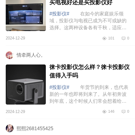
买电视好还是买投影仪好
#投影仪#
在如今的家庭娱乐领
域，投影仪与电视已成为不可或缺的
选择。这两种设备各有千秋，适应着
不同的使用情境与需求。下面小编为
2024-12-29
101
0
大家介绍下家庭观影选电视还是投
影？家庭买电...
情牵两人心。
徕卡投影仪怎么样？徕卡投影仪
值得入手吗
#投影仪#
年货节的到来，也代表
新的一年也即将到来了。从年初奔波
到年底，这个时候人们常会想着给家
里添点东西，用来迎接新的一年到
2024-12-29
146
0
来。如果想要选购投影仪，却不知道
投影仪哪个...
熙熙2681455425