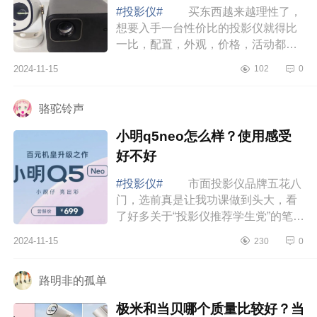
smart1哪个好
#投影仪#
买东西越来越理性了，
想要入手一台性价比的投影仪就得比
一比，配置，外观，价格，活动都得
看看，下面小编为大家介绍下redmi投
2024-11-15
102
0
影仪3pro测评怎么样？redmi投影仪
3pro和当...
骆驼铃声
小明q5neo怎么样？使用感受
好不好
#投影仪#
市面投影仪品牌五花八
门，选前真是让我功课做到头大，看
了好多关于“投影仪推荐学生党”的笔记
才选到小明q5neo，下面小编为大家
2024-11-15
230
0
介绍下小明q5neo怎么样？使用感受
好不好...
路明非的孤单
极米和当贝哪个质量比较好？当