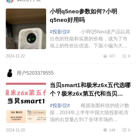
小明q5neo参数如何?小明
q5neo好用吗
#投影仪#
小明Q5Neo该产品以其
出色的性能和实惠的价格，成为了市
场上的性价比优选。下面小编为大家
介绍下小明q5neo参数如何?小明
2024-11-22
107
0
q5neo好用吗 小明q5neo参数如
何 小明q5neo...
用户5203379555
当贝smart1和极米z6x五代选哪
个？极米z6x第五代和当贝
smart1哪个好
#投影仪#
根据洛图科技的统计数
据，2024年上半年中国大陆投影机市
场的出货量占到了全球市场的
35.1%。预计在2024年，全球投影机
2024-11-20
149
0
的出货量有望达到2000万台，销售额