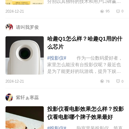
分别以其独特的技术和用户口碑赢得
了消费者的青睐。下面小编为大家介
2024-12-21
95
0
绍下大眼橙c1d高亮版和小明q5pro比
较哪款好...
请叫我罗俊
哈趣Q1怎么样？哈趣Q1用的什
么芯片
#投影仪#
作为一位数码爱好者，
家里怎么能没有台投影仪呢？最近也
是为了能更好的玩游戏，提升下娱乐
体验感，挑选入手一台性价比不错的
2024-12-21
76
0
投影仪，这就是当贝旗下子品牌哈趣
投影新推...
紫轩ぁ寒蕊
投影仪看电影效果怎么样？投影
仪看电影哪个牌子效果最好
#投影仪#
卧室里装投影仪，简直