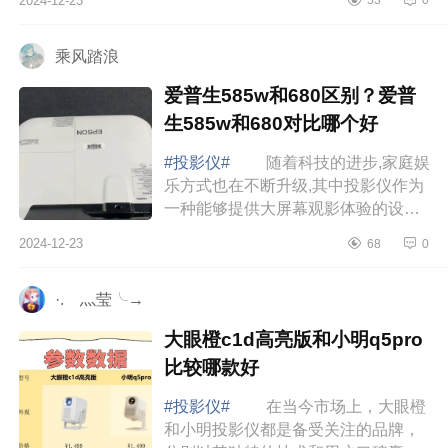
2024-12-23
53
0
小编为大家介绍下爱普生投影仪长焦
和短焦哪...
乘风踏浪
爱普生585w和680区别？爱普
生585w和680对比哪个好
#投影仪#
随着科技的进步,家庭娱
乐方式也在不断升级,其中投影仪作为
一种能够提供大屏幕观影体验的设备,
受到了越来越多家庭的青睐。下面小
2024-12-23
68
0
编为大家介绍下爱普生585w和680区
别？爱...
·.ゞ灬莹╰→
大眼橙c1d高亮版和小明q5pro
比较哪款好
#投影仪#
在当今市场上，大眼橙
和小明投影仪都是备受关注的品牌，