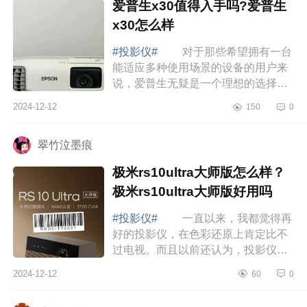
爱普生x30值得入手吗?爱普生
x30怎么样
#投影仪#
对于那些希望拥有一台
能适应多种使用场景的设备的用户来
说，爱普生无疑是一个理想的选择，
下面小编为大家介绍下爱普生x30值得
2024-12-12
150
0
入手吗?爱普生x30怎么样 爱普生
x30值得...
翠竹泣墨痕
极米rs10ultra大师版怎么样？
极米rs10ultra大师版好用吗
#投影仪#
一直以来，我都觉得再
好的投影仪，在色彩还原上肯定比不
过电视。而且以前还认为，投影仪只
能晚上用，白天用画面肯定是灰蒙蒙
2024-12-12
60
0
的，但我又实在喜欢大屏，所以就入
手了新出...