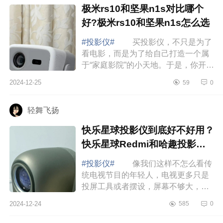
极米rs10和坚果n1s对比哪个
好?极米rs10和坚果n1s怎么选
#投影仪#
买投影仪，不只是为了
看电影，而是为了给自己打造一个属
于“家庭影院”的小天地。于是，你开始
了你的选择之旅——坚果投影仪和极
2024-12-25
59
0
米投影仪，这两大品牌看似差不多，
究竟...
轻舞飞扬
快乐星球投影仪到底好不好用？
快乐星球Redmi和哈趣投影仪
哪款好用
#投影仪#
像我们这样不怎么看传
统电视节目的年轻人，电视更多只是
投屏工具或者摆设，屏幕不够大，观
影的时候总感觉缺点氛围感后来还是
2024-12-24
585
0
决定买了投影仪，下面小编为大家介
绍下快乐...