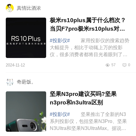
f7pro值不...
真情比酒浓
极米rs10plus属于什么档次？
当贝F7pro极米rs10plus对比
哪款值得入手
#投影仪#
家用投影仪的搜索趋势
大幅提升，相比于动辄上万的投影
仪，很多消费者都将目光着眼到了五
千价，下面小编为大家介绍下极米
2024-11-12
57
0
rs10plus属于什么档次？当贝F7pro极
米rs10plus对...
奇葩饭。
坚果N3pro建议买吗?坚果
n3pro和n3ultra区别
#投影仪#
坚果推出了全新的N3
系列投影仪，包括坚果N3Pro、坚果
N3Ultra和坚果N3UltraMax。据说它
们的配置可以媲美十几万的索尼投影