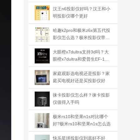
汉王n6投影仪好吗？汉王和小
明投影仪哪个更好
哈趣k2pro和极米z6x第五代投
影仪怎么选？极米投影仪带什
么系统
大眼橙x7dultra支持3d吗？大
眼橙x7dultra和爱普生EF-17N
如何选
家庭观影选电视还是投影？家
庭买电视好还是买投影仪好
徕卡投影仪怎么样？徕卡投影
仪值得入手吗
极米rs10和坚果n1s对比哪个
好?极米rs10和坚果n1s怎么选
快乐星球投影仪到底好不好