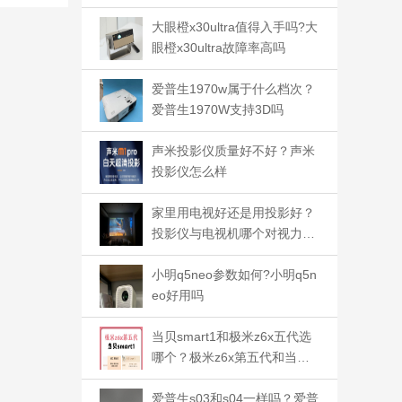
大眼橙x30ultra值得入手吗?大
眼橙x30ultra故障率高吗
爱普生1970w属于什么档次？
爱普生1970W支持3D吗
声米投影仪质量好不好？声米
投影仪怎么样
家里用电视好还是用投影好？
投影仪与电视机哪个对视力影
响小
小明q5neo参数如何?小明q5n
eo好用吗
当贝smart1和极米z6x五代选
哪个？极米z6x第五代和当贝s
mart1哪个好
爱普生s03和s04一样吗？爱普