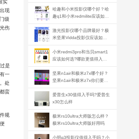
很实
哈趣和小米投影仪哪个好？哈
出现
趣q1和小米redmilite应该如何
门级
选
光伤
激光投影仪哪个品牌最好？极
米坚果Vidda投影仪应该如何
选
小米redmi3pro和当贝smart1
应该如何选?哪款更值得入手
看过是
呢
坚果n1air和极米z7x哪个好？
有一
坚果n1air和极米z7x你们要哪
。处
个
都蛮
爱普生x30值得入手吗?爱普生
x30怎么样
硬件规
极米rs10ultra大师版怎么样？
极米rs10ultra大师版好用吗
便
小明q3投影仪值得入手吗？小