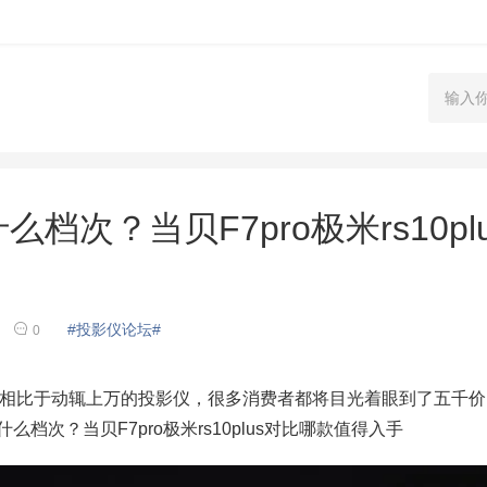
什么档次？当贝F7pro极米rs10pl
#投影仪论坛#
0
比于动辄上万的投影仪，很多消费者都将目光着眼到了五千价
什么档次？当贝F7pro极米rs10plus对比哪款值得入手