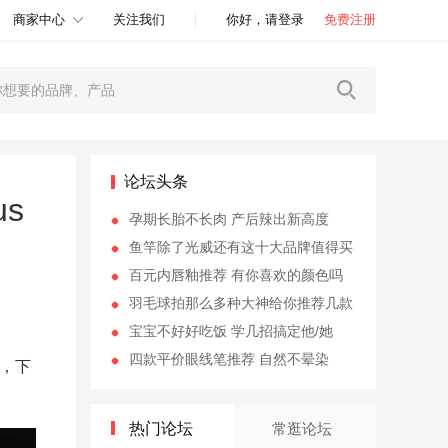
商家中心
关注我们
你好，请登录
免费注册
论坛头条
us
孕期长胎不长肉 产后辣出新高度
鱼竿除了光威还有这十大品牌值得买
百元内唇釉推荐 有你喜欢的颜色吗
羽毛球拍那么多种大神给你推荐几款
宝宝不好好吃饭 学几招搞定他/她
四款平价眼线笔推荐 自然不晕染
，下
热门论坛
常逛论坛