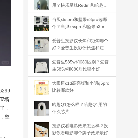
用？快乐星球Redmi和哈趣投
影仪哪款好用
当贝x5spro和坚果n3pro选哪
个？当贝x5spro和坚果n3pro
哪款好用
爱普生投影仪长焦和短焦哪个
好？爱普生投影仪长焦和短焦
怎么选择
爱普生585w和680区别？爱普
生585w和680对比哪个好
大眼橙c1d高亮版和小明q5pro
比较哪款好
299
应墙
哈趣Q1怎么样？哈趣Q1用的
了，
什么芯片
，整
投影仪看电影效果怎么样？投
影仪看电影哪个牌子效果最好