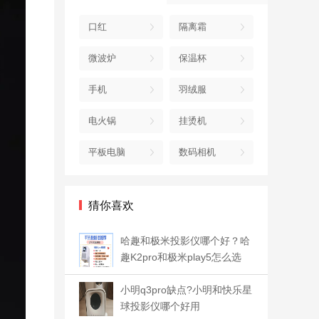
口红
隔离霜
微波炉
保温杯
手机
羽绒服
电火锅
挂烫机
平板电脑
数码相机
猜你喜欢
哈趣和极米投影仪哪个好？哈
趣K2pro和极米play5怎么选
小明q3pro缺点?小明和快乐星
球投影仪哪个好用