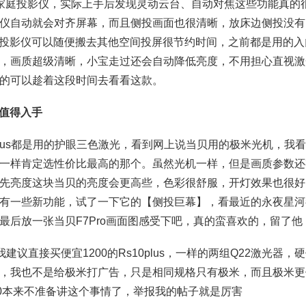
的家庭投影仪，实际上手后发现灵动云台、自动对焦这些功能真的
仪自动就会对齐屏幕，而且侧投画面也很清晰，放床边侧投没有
，投影仪可以随便搬去其他空间投屏很节约时间，之前都是用的入
，画质超级清晰，小宝走过还会自动降低亮度，不用担心直视激
的可以趁着这段时间去看看这款。
哪款值得入手
0plus都是用的护眼三色激光，看到网上说当贝用的极米光机，我
一样肯定选性价比最高的那个。虽然光机一样，但是画质参数还
先亮度这块当贝的亮度会更高些，色彩很舒服，开灯效果也很好
有一些新功能，试了一下它的【侧投巨幕】，看最近的永夜星河
最后放一张当贝F7Pro画面图感受下吧，真的蛮喜欢的，留了他
议直接买便宜1200的Rs10plus，一样的两组Q22激光器，
，我也不是给极米打广告，只是相同规格只有极米，而且极米更
00本来不准备讲这个事情了，举报我的帖子就是厉害