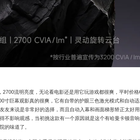
，2700流明亮度，无论看电影还是用它玩游戏都很爽，平时价格6
100寸巨幕观影真的很爽，它有自带的护眼三色激光模式和自动适
友友来说是非常好的选择，而且自动入幕和画面梯形矫正太好用
得不影响观感，当初挑这款有一个原因就是这个有哈曼卡顿音响
院的味道了。