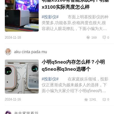
x3100实际亮度怎么样
#投影仪#
市面上明基投影仪的种
类繁多,功能各异,价格跨度也很大,很
容易让人眼花缭乱，下面小编为大家
介绍下明基x3100有智能系统吗？明
2024-11-18
169
0
基x3100实际亮度怎么样 明基
x3100有智能...
aku cinta pada mu
小明q5neo内存怎么样？小明
q5neo和q3neo选哪个
#投影仪#
在家庭娱乐领域，投影
仪正逐渐成为越来越多人的选择，下
面小编为大家介绍下小明q5neo内存
怎么样？小明q5neo和q3neo选哪
2024-11-16
1241
0
个 小明q5neo内存怎么样 我
用的是小明q5ne...
并非雾里看花