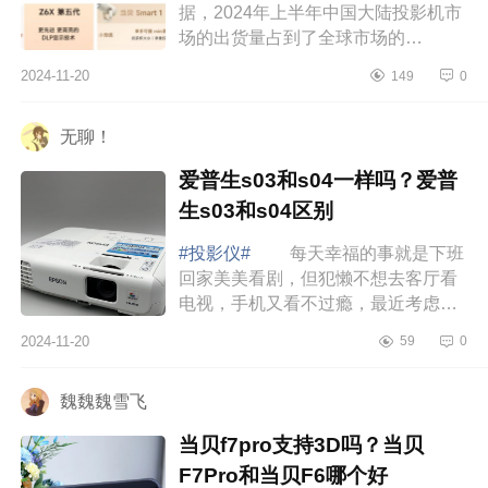
据，2024年上半年中国大陆投影机市
场的出货量占到了全球市场的
35.1%。预计在2024年，全球投影机
2024-11-20
149
0
的出货量有望达到2000万台，销售额
可能首次突破百亿...
无聊！
爱普生s03和s04一样吗？爱普
生s03和s04区别
#投影仪#
每天幸福的事就是下班
回家美美看剧，但犯懒不想去客厅看
电视，手机又看不过瘾，最近考虑入
手投影仪，下面小编为大家介绍下爱
2024-11-20
59
0
普生s03和s04一样吗？爱普生s03和
s04区别 ...
魏魏魏雪飞
当贝f7pro支持3D吗？当贝
F7Pro和当贝F6哪个好