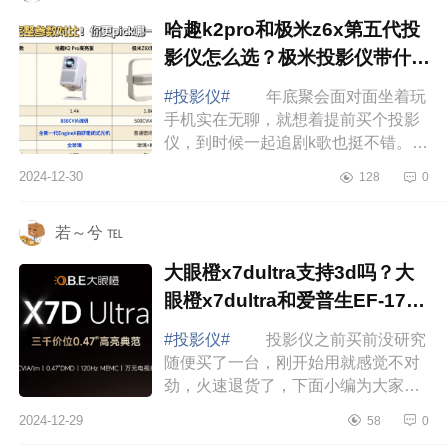
哈趣k2pro和极米z6x第五代投
影仪怎么选？极米投影仪带什么
系统
#投影仪#
年底聚会面对面坐着玩
手机实在无聊，就想着提前买个投影
仪，到时候一起追剧k歌也挺不错。下
面小编为大家介绍下极米z6x第五代投
2024-12-30
128
0
影仪带什么系统？哈趣k2pro高亮版和
极米z...
若～兮 ℡
大眼橙x7dultra支持3d吗？大
眼橙x7dultra和爱普生EF-17N
如何选
#投影仪#
投影仪之前买前没研究
随便买了一台，刚开始用就感觉不对
劲，火速退货了，下面小编为大家介
绍下大眼橙x7dultra支持3d吗？大眼
2024-12-29
58
0
橙x7dultra和爱普生EF-17N如何