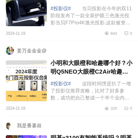
#投影仪#
当贝投影在今年的双11
阶段发布了一款全新护眼三色激光投
影当贝F7Pro4K激光投影,这款被誉
为“4K激光真旗舰”的激光投影主要是
2024-11-19
604
0
定位高端系列;下面小编为大家介绍下
当贝f7p...
姜万金金金@
小明和大眼橙和哈趣哪个好？小
明Q5NEO大眼橙C2Air哈趣Q1
应该如何选
#投影仪#
这段时间愣是扒了一堆
了投影仪推荐攻略，比对了好多参
数，成功把自己整成一个半个业内
人，下面小编为大家介绍下小明和大
2024-11-19
320
0
眼橙和哈趣哪个好？小明Q5NEO大眼
橙C2Air哈趣Q1...
我是番薯叔
明基x3100有智能系统吗？明基