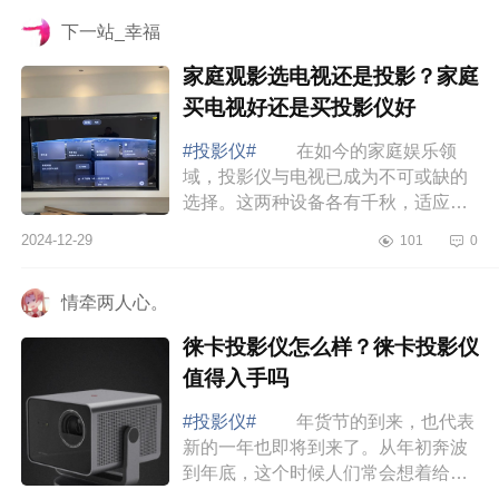
选 大眼橙...
下一站_幸福
家庭观影选电视还是投影？家庭
买电视好还是买投影仪好
#投影仪#
在如今的家庭娱乐领
域，投影仪与电视已成为不可或缺的
选择。这两种设备各有千秋，适应着
不同的使用情境与需求。下面小编为
2024-12-29
101
0
大家介绍下家庭观影选电视还是投
影？家庭买电...
情牵两人心。
徕卡投影仪怎么样？徕卡投影仪
值得入手吗
#投影仪#
年货节的到来，也代表
新的一年也即将到来了。从年初奔波
到年底，这个时候人们常会想着给家
里添点东西，用来迎接新的一年到