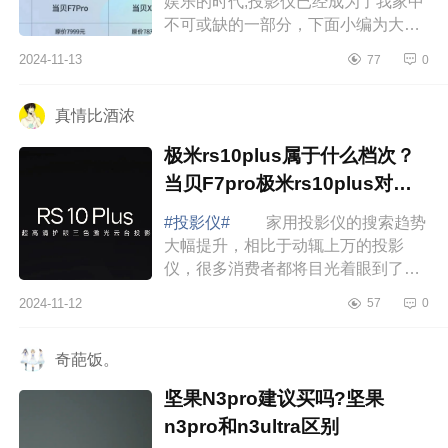
娱乐的时代,投影仪已经成为了我家中
不可或缺的一部分，下面小编为大家
介绍下当贝f7pro值不值得买？当贝
2024-11-13
77
0
F7Pro和X5Ultra区别有哪些 当贝
f7pro值不...
真情比酒浓
极米rs10plus属于什么档次？
当贝F7pro极米rs10plus对比
哪款值得入手
#投影仪#
家用投影仪的搜索趋势
大幅提升，相比于动辄上万的投影
仪，很多消费者都将目光着眼到了五
千价，下面小编为大家介绍下极米
2024-11-12
57
0
rs10plus属于什么档次？当贝F7pro极
米rs10plus对...
奇葩饭。
坚果N3pro建议买吗?坚果
n3pro和n3ultra区别