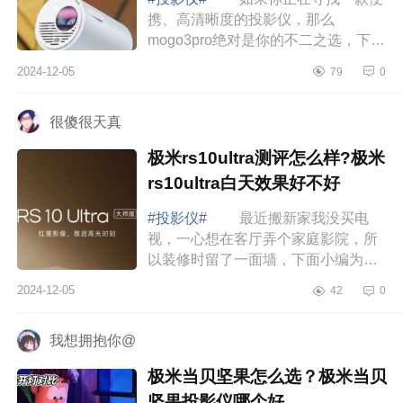
携、高清晰度的投影仪，那么
mogo3pro绝对是你的不二之选，下面
小编为大家介绍下极米mogo3pro怎么
2024-12-05
79
0
样?极米mogo3pro值得入手吗 极
米mogo3pro怎么样...
很傻很天真
极米rs10ultra测评怎么样?极米
rs10ultra白天效果好不好
#投影仪#
最近搬新家我没买电
视，一心想在客厅弄个家庭影院，所
以装修时留了一面墙，下面小编为大
家介绍下极米rs10ultra测评怎么样?极
2024-12-05
42
0
米rs10ultra白天效果好不好 极米
rs10ult...
我想拥抱你@
极米当贝坚果怎么选？极米当贝
坚果投影仪哪个好