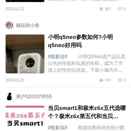
年时间就变成了400度，于是我开始
2024-11-22
957
0
物色投影仪或者电视机，下面小编为
大家介绍下...
疯狂的小鱼
小明q5neo参数如何?小明
q5neo好用吗
#投影仪#
小明Q5Neo该产品以其
出色的性能和实惠的价格，成为了市
场上的性价比优选。下面小编为大家
介绍下小明q5neo参数如何?小明
2024-11-22
107
0
q5neo好用吗 小明q5neo参数如
何 小明q5neo...
用户5203379555
当贝smart1和极米z6x五代选哪
个？极米z6x第五代和当贝
smart1哪个好
#投影仪#
根据洛图科技的统计数