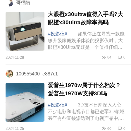
哥很酷
大眼橙x30ultra值得入手吗?大
眼橙x30ultra故障率高吗
#投影仪#
如果你正在寻找一款能
够升级家庭娱乐体验的投影仪时，大
眼橙X30Ultra无疑是一个值得仔细考
虑的选择。下面小编为大家介绍下大
2024-11-28
84
0
眼橙x30ultra值得入手吗?大眼橙
x30ultra故障...
100555400_e887c1
爱普生1970w属于什么档次？
爱普生1970W支持3D吗
#投影仪#
3D技术日渐深入人心,
不少电影和电视节目都已进军3D领域,
甚至有些直接渗透到了电视产品中,打
造了身临其境的观影体验，下面小编
2024-11-25
60
0