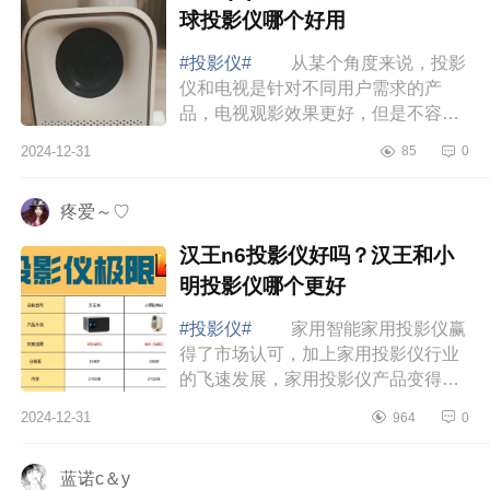
球投影仪哪个好用
#投影仪#
从某个角度来说，投影
仪和电视是针对不同用户需求的产
品，电视观影效果更好，但是不容易
移动，尺寸越大，价格越高，移动也
2024-12-31
85
0
更加不方便；投影仪方便移动，可以
轻松获得更...
疼爱～♡
汉王n6投影仪好吗？汉王和小
明投影仪哪个更好
#投影仪#
家用智能家用投影仪赢
得了市场认可，加上家用投影仪行业
的飞速发展，家用投影仪产品变得更
加智能，功能也十分全面，入局的牌
2024-12-31
964
0
子也越来越多，对消费者来说，选择
家用投影...
蓝诺c＆y