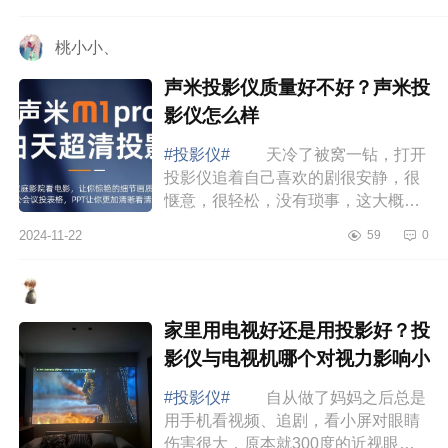
为大家介绍下爱普生1970w属于什么
档次？爱...
桃小小、
声米投影仪质量好不好？声米投
影仪怎么样
#投影仪#
天冷了被窝一钻，打开
投影仪追着自己喜欢的剧很安静，很
惬意，很轻松，没有琐事，这大概是
我能想象到最好、最舒服的生活了。
2024-11-22
59
0
下面小编为大家介绍下声米投影仪质
量好不好...
家里用电视好还是用投影好？投
影仪与电视机哪个对视力影响小
#投影仪#
自从做了妈妈之后总是
用手机看视频、追剧，看小屏对眼睛
伤害很大，原本就300度的近视眼一