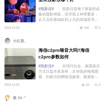
#投影仪#
投影仪是每个家庭的必
备的观影神器，但市面上种类繁多，
从几百的基础款到上元的高端型号，
挑选一款真正适合你的投影仪并不容
2024-12-03
956
0
易。下面小编为大家介绍下极米当贝
坚果怎么...
大红唇。
海信c2pro噪音大吗?海信
c2pro参数如何
#投影仪#
在现代社会，家庭娱乐
方式日益丰富多样，从传统的电视观
看，到新兴的网络流媒体、家庭影院
系统等，选择之多令人眼花缭乱，下
2024-12-02
69
0
面小编为大家介绍下海信c2pro噪音大
吗?海信...
撸 Sir -°