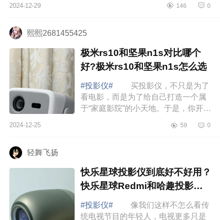
2024-12-29
146
0
来。如果想要选购投影仪，却不知道
投影仪哪个...
熙熙2681455425
极米rs10和坚果n1s对比哪个
好?极米rs10和坚果n1s怎么选
#投影仪#
买投影仪，不只是为了
看电影，而是为了给自己打造一个属
于“家庭影院”的小天地。于是，你开始
了你的选择之旅——坚果投影仪和极
2024-12-25
59
0
米投影仪，这两大品牌看似差不多，
究竟...
轻舞飞扬
快乐星球投影仪到底好不好用？
快乐星球Redmi和哈趣投影仪
哪款好用
#投影仪#
像我们这样不怎么看传
统电视节目的年轻人，电视更多只是