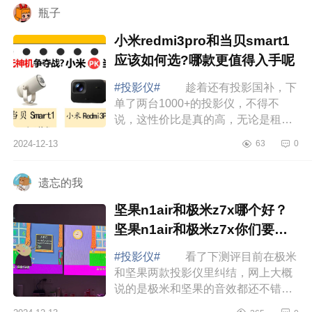
瓶子
小米redmi3pro和当贝smart1
应该如何选?哪款更值得入手呢
#投影仪#
趁着还有投影国补，下
单了两台1000+的投影仪，不得不
说，这性价比是真的高，无论是租房
党还是学生党，都可以直接闭眼入，
2024-12-13
63
0
下面小编为大家介绍下小米redmi3pro
和当贝smar...
遗忘的我
坚果n1air和极米z7x哪个好？
坚果n1air和极米z7x你们要哪
个
#投影仪#
看了下测评目前在极米
和坚果两款投影仪里纠结，网上大概
说的是极米和坚果的音效都还不错，
有些说坚果音效更好，极米画质更