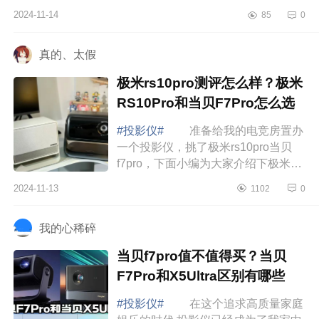
楚的话，一定不要乱买，否则踩了坑
2024-11-14
85
0
就来不及了。下面小编为大家介绍下
当贝smar...
真的、太假
极米rs10pro测评怎么样？极米
RS10Pro和当贝F7Pro怎么选
#投影仪#
准备给我的电竞房置办
一个投影仪，挑了极米rs10pro当贝
f7pro，下面小编为大家介绍下极米
rs10pro测评怎么样？极米RS10Pro和
2024-11-13
1102
0
当贝F7Pro怎么选 极米rs10pro测
评怎么样 ...
我的心稀碎
当贝f7pro值不值得买？当贝
F7Pro和X5Ultra区别有哪些
#投影仪#
在这个追求高质量家庭