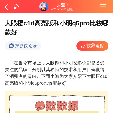
·.ゞ灬莹╰→
2024-12-21创建
大眼橙c1d高亮版和小明q5pro比较哪
款好
收藏追贴
投影仪论坛
在当今市场上，大眼橙和小明投影仪都是备受
关注的品牌，分别以其独特的技术和用户口碑赢得
了消费者的青睐。下面小编为大家介绍下大眼橙c1d
高亮版和小明q5pro比较哪款好