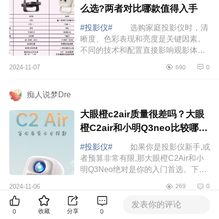
么选?两者对比哪款值得入手
#投影仪#
选购家庭投影仪时，清
晰度、色彩表现和亮度是关键因素。
不同的技术和配置直接影响观影体
验，比如激光技术带来的色彩鲜艳度
2024-11-07
690
0
和高亮度表现，都能提升整体视觉效
果，下面小...
痴人说梦Dre
大眼橙c2air质量很差吗？大眼
橙C2air和小明Q3neo比较哪款
好用
#投影仪#
如果你是投影仪新手,或
者预算非常有限,那大眼橙C2Air和小
明Q3Neo绝对是你的入门首选。下面
小编为大家介绍下大眼橙c2air质量很
2024-11-06
269
0
差吗？大眼橙C2air和小明Q3neo比较
哪款好用...
发表你的评论
收藏
分享
0
0
更多推荐
精选推荐