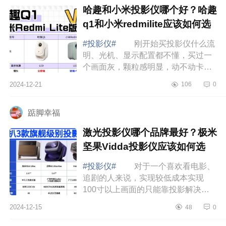
哈趣和小米投影仪哪个好？哈趣
q1和小米redmilite应该如何选
#投影仪#
刚开始买投影仪什么流
明、光机、显示配置都不懂，买过一
个画面灰，颗粒感明显，动不动卡退
的投影仪牌子不说了，后面朋友安利
2024-12-21
106
0
哈趣和小米给我说是性价比高，下面
小编为大...
踮脚幸福
激光投影仪哪个品牌最好？极米
坚果Vidda投影仪应该如何选
#投影仪#
对于一个喜欢看电影、
追剧的人来说，实现较低成本实现
100寸以上画面的只能靠投影解决，
外加租房的关系，以及便携性，投影
2024-12-15
48
0
仪无疑是比较理想的选择。下面小编
为大家介绍下...