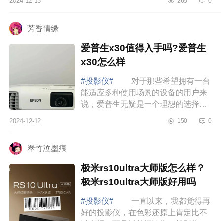
2024-12-13
265
0
亮，我看有说极米z7x没有一体式算法
云台，坚果...
芳香情缘
爱普生x30值得入手吗?爱普生
x30怎么样
#投影仪#
对于那些希望拥有一台
能适应多种使用场景的设备的用户来
说，爱普生无疑是一个理想的选择，
下面小编为大家介绍下爱普生x30值得
2024-12-12
150
0
入手吗?爱普生x30怎么样 爱普生
x30值得...
翠竹泣墨痕
极米rs10ultra大师版怎么样？
极米rs10ultra大师版好用吗
#投影仪#
一直以来，我都觉得再
好的投影仪，在色彩还原上肯定比不