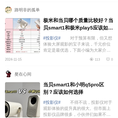
好不好...
路明非的孤单
极米和当贝哪个质量比较好？当
贝smart1和极米play5应该如何
选
#投影仪#
对于预算有限，但又想
体验大屏观影的宝子来说，千元价位
肯定是最优选，下面小编为大家介绍
下极米和当贝哪个质量比较好？当贝
2024-11-15
113
0
smart1和极米play5应该如何选 极
米和当贝...
獒在心间
当贝smart1和小明q5pro区
别？应该如何选择
#投影仪#
不得不说，投影仪对于
观影体验的提升真的很大。但市面上
投影仪品牌很多，小伙伴们如果不清