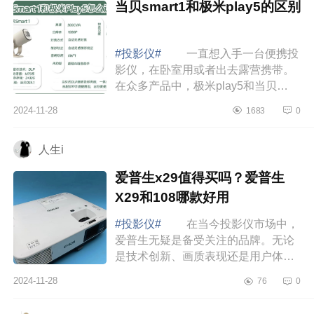
当贝smart1和极米play5的区别
#投影仪#
一直想入手一台便携投
影仪，在卧室用或者出去露营携带。
在众多产品中，极米play5和当贝
smart1进入了我的视野，看了好多测
2024-11-28
1683
0
评感觉参数不相上下，纠结许久后，
干脆把两台都...
人生i
爱普生x29值得买吗？爱普生
X29和108哪款好用
#投影仪#
在当今投影仪市场中，
爱普生无疑是备受关注的品牌。无论
是技术创新、画质表现还是用户体
验，下面小编为大家介绍下爱普生x29
2024-11-28
76
0
值得买吗？爱普生X29和108哪款好
用 爱普生...