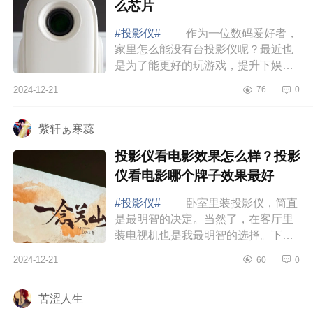
么芯片
#投影仪#
作为一位数码爱好者，
家里怎么能没有台投影仪呢？最近也
是为了能更好的玩游戏，提升下娱乐
体验感，挑选入手一台性价比不错的
2024-12-21
76
0
投影仪，这就是当贝旗下子品牌哈趣
投影新推...
紫轩ぁ寒蕊
投影仪看电影效果怎么样？投影
仪看电影哪个牌子效果最好
#投影仪#
卧室里装投影仪，简直
是最明智的决定。当然了，在客厅里
装电视机也是我最明智的选择。下面
小编为大家介绍下投影仪看电影效果
2024-12-21
60
0
怎么样？投影仪看电影哪个牌子效果
最好 ...
苦涩人生