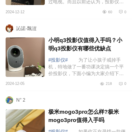
过电视。而且以前还认为，投影仪只
能晚上用，白天用画面肯定是灰蒙蒙
2024-12-12
60
0
的，但我又实在喜欢大屏，所以就入
手了新出...
訫諾-飄漄
小明q3投影仪值得入手吗？小
明q3投影仪有哪些优缺点
#投影仪#
为了让小孩子戒掉手
机，特地做了一番功课决定搞一个平
价投影仪，下面小编为大家介绍下小
明q3投影仪值得入手吗？小明q3投影
2024-12-05
218
0
仪有哪些优缺点 小明q3投影仪值
得入手吗 ...
N° 2
极米mogo3pro怎么样?极米
mogo3pro值得入手吗
#投影仪#
如果你正在寻找一款便