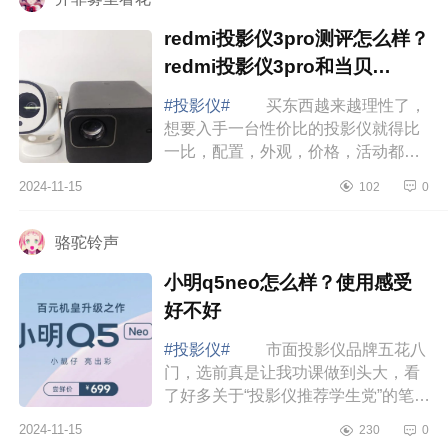
redmi投影仪3pro测评怎么样？
redmi投影仪3pro和当贝
smart1哪个好
#投影仪#
买东西越来越理性了，
想要入手一台性价比的投影仪就得比
一比，配置，外观，价格，活动都得
看看，下面小编为大家介绍下redmi投
2024-11-15
102
0
影仪3pro测评怎么样？redmi投影仪
3pro和当...
骆驼铃声
小明q5neo怎么样？使用感受
好不好
#投影仪#
市面投影仪品牌五花八
门，选前真是让我功课做到头大，看
了好多关于“投影仪推荐学生党”的笔记
才选到小明q5neo，下面小编为大家
2024-11-15
230
0
介绍下小明q5neo怎么样？使用感受