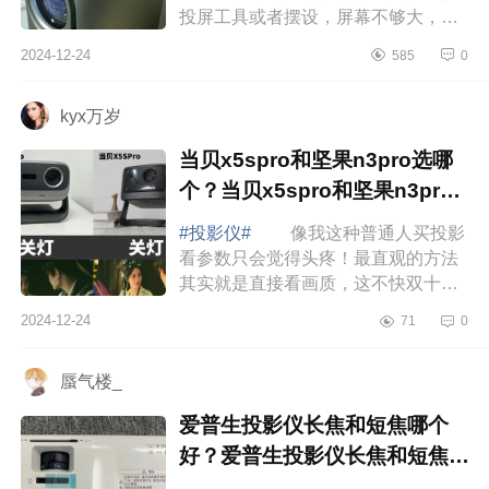
投屏工具或者摆设，屏幕不够大，观
影的时候总感觉缺点氛围感后来还是
2024-12-24
585
0
决定买了投影仪，下面小编为大家介
绍下快乐...
kyx万岁
当贝x5spro和坚果n3pro选哪
个？当贝x5spro和坚果n3pro
哪款好用
#投影仪#
像我这种普通人买投影
看参数只会觉得头疼！最直观的方法
其实就是直接看画质，这不快双十二
了，想买个客厅用的投影，做了不少
2024-12-24
71
0
功课最后决定先买个两台看看实际情
况，分别...
蜃气楼_
爱普生投影仪长焦和短焦哪个
好？爱普生投影仪长焦和短焦怎
么选择