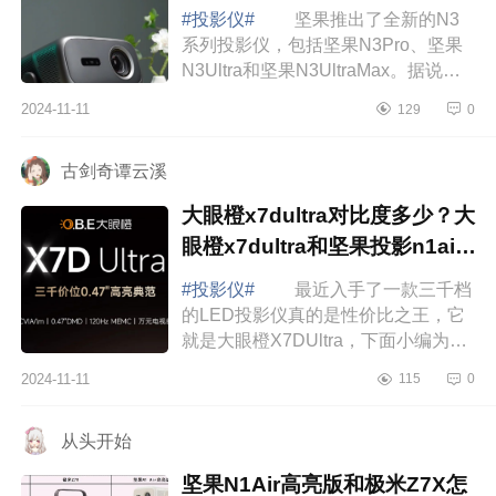
#投影仪#
坚果推出了全新的N3
系列投影仪，包括坚果N3Pro、坚果
N3Ultra和坚果N3UltraMax。据说它
们的配置可以媲美十几万的索尼投影
2024-11-11
129
0
仪，下面小编为大家介绍下坚果
N3pro建议买吗?坚...
古剑奇谭云溪
大眼橙x7dultra对比度多少？大
眼橙x7dultra和坚果投影n1air
怎么选择
#投影仪#
最近入手了一款三千档
的LED投影仪真的是性价比之王，它
就是大眼橙X7DUltra，下面小编为大
家介绍下大眼橙x7dultra对比度多少？
2024-11-11
115
0
大眼橙x7dultra和坚果投影n1air怎么
选择 ...
从头开始
坚果N1Air高亮版和极米Z7X怎