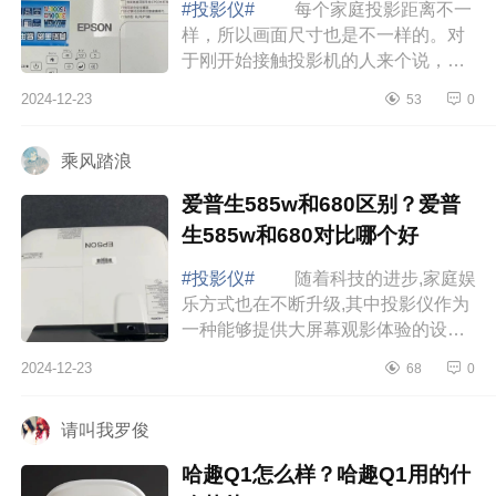
#投影仪#
每个家庭投影距离不一
样，所以画面尺寸也是不一样的。对
于刚开始接触投影机的人来个说，可
能比较迷茫，不知道怎么选择。下面
2024-12-23
53
0
小编为大家介绍下爱普生投影仪长焦
和短焦哪...
乘风踏浪
爱普生585w和680区别？爱普
生585w和680对比哪个好
#投影仪#
随着科技的进步,家庭娱
乐方式也在不断升级,其中投影仪作为
一种能够提供大屏幕观影体验的设备,
受到了越来越多家庭的青睐。下面小
2024-12-23
68
0
编为大家介绍下爱普生585w和680区
别？爱...
请叫我罗俊
哈趣Q1怎么样？哈趣Q1用的什