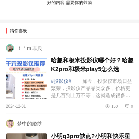
好的内容 需要你的鼓励
猜你喜欢
！＇m 非典
哈趣和极米投影仪哪个好？哈趣
K2pro和极米play5怎么选
#投影仪#
如今，投影仪市场日益
繁荣，投影仪产品品类众多，价格更
是几百到上万不等，这就造成很多人
选择一款合适的投影仪非常困难，特
2024-12-31
150
0
别是千元这个价位，属不仅价格亲
民，而且功...
梦中的婚纱
小明q3pro缺点?小明和快乐星