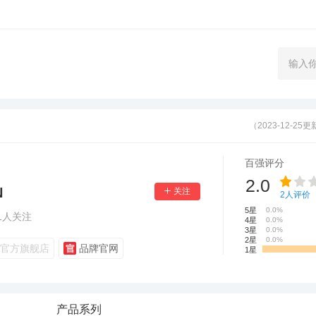
（2023-12-25
百强评分
2.0
N
2
人评价
5星
0.0%
1
人关注
4星
0.0%
3星
0.0%
2星
0.0%
官方旗舰店
品牌官网
1星
产品系列