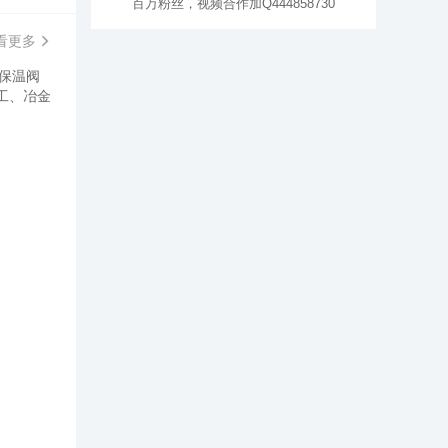
百万粉丝，视频合作加Q444858730
看更多
保温阀
工、冶金