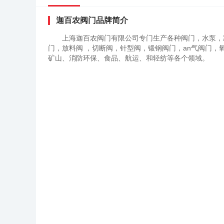
迦百农阀门品牌简介
上海迦百农阀门有限公司专门生产各种阀门，水泵，
门，放料阀 ，切断阀，针型阀，锻钢阀门，an气阀门，
矿山、消防环保、食品、航运、和轻纺等各个领域。