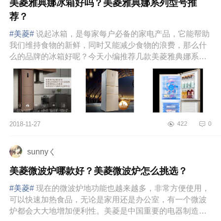
美菱雅典娜冰箱好吗？美菱雅典娜系列型号推
荐？
#美菱#
说起冰箱，是每家每户必备的家电产品，它能帮助
我们维持食物的新鲜，同时又能减少食物的浪费，那么什
么的品牌的冰箱好呢？今天小编推荐几款美菱雅典娜系列
冰箱。美菱雅典娜...
2018-11-27
422
0
sunnyく
美菱微波炉哪款好？美菱微波炉怎么挑选？
#美菱#
现在的微波炉地功能也越来越多，非常方便使用，
可以快速加热食品，无论是家用还是办公室，有一个微波
炉都会大大地增加便利性。美菱是中国重要的电器制造商