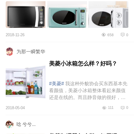
之一，美菱微波炉...
2018-11-26
658
0
为那一瞬繁华
美菱小冰箱怎么样？好吗？
#美菱#
我这种外貌协会买东西基本先
看颜值，美菱小冰箱整体看起来颜值
还是在线的。而且静音做的很好，挨
着我家大冰箱的时候，只听到大冰箱
2018-05-04
111
0
工作的声音。而且因为体积小巧...
唸 兮兮...