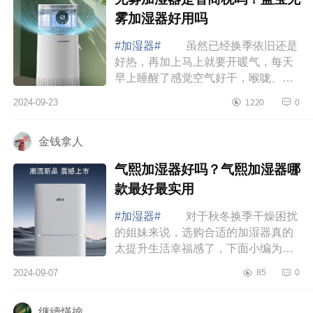
雾加湿器好用吗
#加湿器#
虽然已经换季依旧还是
好热，再加上马上就要开暖气，每天
早上睡醒了感觉空气好干，喉咙、鼻
子都不舒服。偏偏过敏体质，晚上鼻
2024-09-23
1220
0
子呼哧呼哧的睡不踏实，早上醒了吧
就不停的...
金钱拿人
气熙加湿器好吗？气熙加湿器哪
款最好最实用
#加湿器#
对于秋冬换季干燥困扰
的姐妹来说，选购合适的加湿器真的
太提升生活幸福感了，下面小编为大
家介绍下气熙加湿器好吗？气熙加湿
2024-09-07
85
0
器哪款最好最实用 气熙加湿器好
吗 气...
继續愅掵