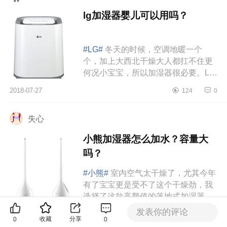
lg加湿器婴儿可以用吗？
#LG#
冬天的时候，空调地暖一个
个，加上大西北干燥大人都扛不住更
何况小宝宝，所以加湿器很必要。LG
婴儿专用高温静音消毒加湿器，这个
2018-07-27
124
0
加湿器100℃高温煮沸杀菌不会让细...
失心
小熊加湿器怎么加水？容量大
吗？
#小熊#
室内空气太干燥了，尤其今年
有了宝宝更是受不了这个干燥劲，我
选择了这款高颜值的落地式加湿器，
小熊加湿器。这不是一款传统造型的
发表你的评论
2018-07-27
379
0
加湿器，造型非常漂亮，优美的...
收藏
分享
0
0