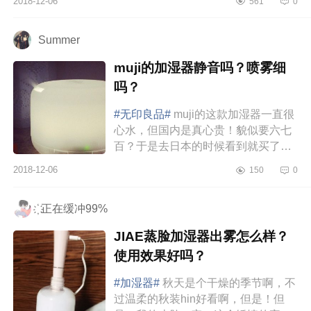
2018-12-06
561
0
太干燥了，要么嗓子疼，要么鼻...
Summer
muji的加湿器静音吗？喷雾细
吗？
#无印良品#
muji的这款加湿器一直很
心水，但国内是真心贵！貌似要六七
百？于是去日本的时候看到就买了，
呵呵（虽然这么大，占了箱子不少空
2018-12-06
150
0
间）。使用这款东东还需要配几款
精...
҉ 正在缓冲99%
JIAE蒸脸加湿器出雾怎么样？
使用效果好吗？
#加湿器#
秋天是个干燥的季节啊，不
过温柔的秋装hin好看啊，但是！但