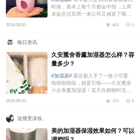
时候，基本上每个月都会中招，上周
末徒步过后周一来公司又感冒了咽喉
肿痛，四肢乏力去一个台湾诊所看医
2018-09-03
402
0
生，医师让我注意别常用空调，如...
每日资讯
久安熏舍香薰加湿器怎么样？容
量多少？
#加湿器#
最近新入手了一枚小可爱，
啦啦啦啦啦，就是它咯——久安熏舍
小众香薰加湿器！某天在购物时无意
间发现的，被它的外表所吸引，一眼
2018-09-03
153
0
看上去觉得很舒服，收到后真的蛮...
这接受淡妆、
美的加湿器保湿效果如何？可以
调档吗？