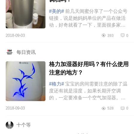
#美的#
前几天闺蜜分享了一个公众号
链接，说是她妈妈单位的产品在做活
动，好奇就看了一下，里面很多家里
常用的小电器都在打折，感觉很挺奇
2018-09-03
393
0
怪是什么活动，就问了一下，原...
每日资讯
格力加湿器好用吗？有什么使用
注意的地方？
#格力#
宝宝的房间需要注意的除了温
度还有就是湿度，如果长期开空调
的，一定要准备一个空气加湿器。我
家买了格力的这款加湿器，很好用，
2018-09-03
528
0
推荐给大家。房间空气很干燥，宝...
十个等