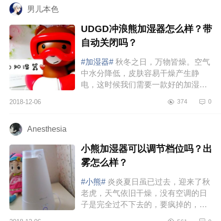
男儿本色
UDGD冲浪熊加湿器怎么样？带
自动关闭吗？
#加湿器#
秋冬之日，万物皆燥。空气
中水分降低，皮肤容易干燥产生静
电，这时候我们需要一款好的加湿
器，放在办公室、卧室、客厅等地
2018-12-06
374
0
方，为肌肤及时补充水分，云雾绕
绕。给...
Anesthesia
小熊加湿器可以调节档位吗？出
雾怎么样？
#小熊#
炎炎夏日虽已过去，迎来了秋
老虎，天气依旧干燥，没有空调的日
子是完全过不下去的，要疯掉的，唯
一不足的就是空调房里待时间久了会