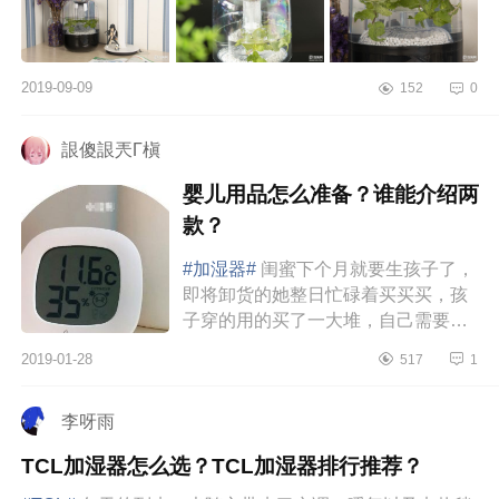
2019-09-09
152
0
詪傻詪兲Γ槇
婴儿用品怎么准备？谁能介绍两
款？
#加湿器#
闺蜜下个月就要生孩子了，
即将卸货的她整日忙碌着买买买，孩
子穿的用的买了一大堆，自己需要的
也买了好多，毕竟是二胎了，经验也
2019-01-28
517
1
比较丰富，准备的东西也算挺齐全...
李呀雨
TCL加湿器怎么选？TCL加湿器排行推荐？