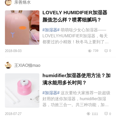
亲善烙水
LOVELY HUMIDIFIER加湿器
颜值怎么样？喷雾细腻吗？
#加湿器#
萌萌哒少女心加湿器——
LOVELYHUMIDIFIER加湿器，每天
都要过的小精致！秋冬马上要到了，
天气很干燥，买个加湿器可以缓解一
2018-09-03
739
0
下，看到这个少女心满满的加湿器忍
不住...
王XIAO猫mao
humidifier加湿器使用方法？加
满水能用多长时间？
#加湿器#
这次要给大家推荐一款超级
好用的迷你加湿器，humidifier加湿
器，功效三合一。共三种功能，加
湿、风扇、照明完全是办公室好伴
2018-07-27
1111
0