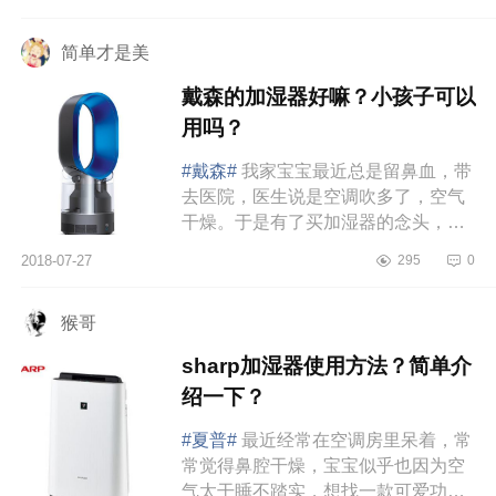
侣。外观：这款迷你加湿器真的是太
漂...
简单才是美
戴森的加湿器好嘛？小孩子可以
用吗？
#戴森#
我家宝宝最近总是留鼻血，带
去医院，医生说是空调吹多了，空气
干燥。于是有了买加湿器的念头，一
开始嫌贵，后来仔细想想反正买就买
2018-07-27
295
0
最好的吧，毕竟会用很久，便宜...
猴哥
sharp加湿器使用方法？简单介
绍一下？
#夏普#
最近经常在空调房里呆着，常
常觉得鼻腔干燥，宝宝似乎也因为空
气太干睡不踏实，想找一款可爱功能