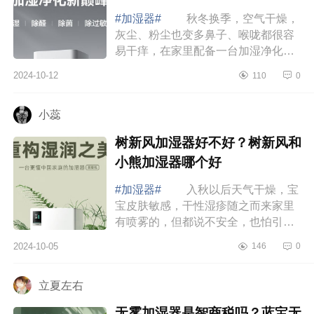
#加湿器#
秋冬换季，空气干燥，
灰尘、粉尘也变多鼻子、喉咙都很容
易干痒，在家里配备一台加湿净化一
体机很有必要，下面小编为大家介绍
2024-10-12
110
0
下气熙airxL26怎么样?气熙airxL26值
得入手吗...
小蕊
树新风加湿器好不好？树新风和
小熊加湿器哪个好
#加湿器#
入秋以后天气干燥，宝
宝皮肤敏感，干性湿疹随之而来家里
有喷雾的，但都说不安全，也怕引发
呼吸系统感染问题，不敢给孩子用，
2024-10-05
146
0
朋友说最近出来一台实惠而且加湿量
又大的树...
立夏左右
无雾加湿器是智商税吗？蓝宝无