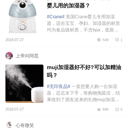
婴儿用的加湿器？
#Crane#
美国Crane婴儿专用加湿
器，适合宝宝、孕妇。加湿器的材质
均为食品级材质，不含bpa，底座是
pp加纳米银能有效的抑制细菌，滤芯
2018-07-27
549
1
是树脂和纳米银。给宝宝用比较放
心。...
上帝叫阿昆
muji加湿器好不好?可以加精油
吗？
#无印良品#
一直想要入购一台加湿
器，迟迟未下手，有购物拖延症，结
果收到了朋友送来的礼物muji加湿
器，惊喜～白色的柔光，还可以调节
2018-07-27
698
0
变色，但是，我还是只用白光，毕竟
其他...
心有微笑