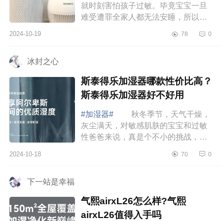
就时刻害怕孩子过敏。毕竟宝宝一旦
难受遭罪全家人都无法安睡，所以每
年换季，除螨仪、加湿器、净化器全
2024-10-19
78
0
都安排上。下面小编为大家介绍下小
米和大宇...
冰封之心
斯泰得乐加湿器哪款性价比高？
斯泰得乐加湿器好不好用
#加湿器#
秋冬季节，天气干燥，
灰尘满天，对敏感肌肤的宝宝和过敏
性爸爸来说，真是个不小的挑战，还
好遇到了斯泰得乐加湿器，下面小编
2024-10-18
70
0
为大家介绍下斯泰得乐加湿器哪款性
价比高？...
下一站是幸福
气熙airxL26怎么样?气熙
airxL26值得入手吗