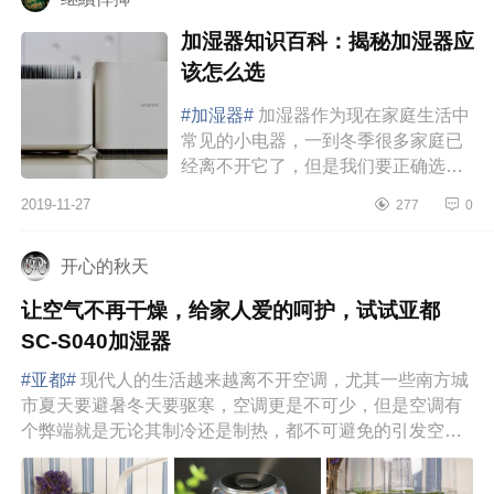
加湿器知识百科：揭秘加湿器应
该怎么选
#加湿器#
加湿器作为现在家庭生活中
常见的小电器，一到冬季很多家庭已
经离不开它了，但是我们要正确选购
和使用才能发挥它的价值。现在干燥
2019-11-27
277
0
的天气，提高空气的湿度会缓解皮肤
缺水以及...
开心的秋天
让空气不再干燥，给家人爱的呵护，试试亚都
SC-S040加湿器
#亚都#
现代人的生活越来越离不开空调，尤其一些南方城
市夏天要避暑冬天要驱寒，空调更是不可少，但是空调有
个弊端就是无论其制冷还是制热，都不可避免的引发空气
过分干燥，我们都...