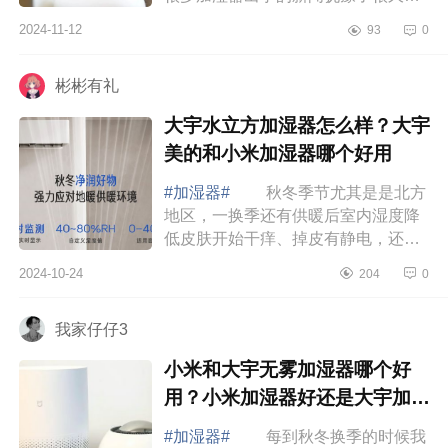
入手的。但是不用怕，选对加湿器，
2024-11-12
93
0
用好加湿器其实就不会出问题，下面
小编为大...
彬彬有礼
大宇水立方加湿器怎么样？大宇
美的和小米加湿器哪个好用
#加湿器#
秋冬季节尤其是是北方
地区，一换季还有供暖后室内湿度降
低皮肤开始干痒、掉皮有静电，还有
换季容易不舒服的孩子，都需要一台
2024-10-24
204
0
加湿器来提升室内湿度缓解症状，下
面小编为...
我家仔仔3
小米和大宇无雾加湿器哪个好
用？小米加湿器好还是大宇加湿
器好
#加湿器#
每到秋冬换季的时候我