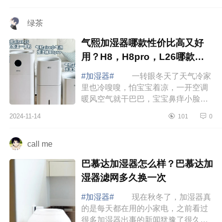
器，宝宝的皮痒、鼻敏感等干燥症状
立马缓解...
绿茶
气熙加湿器哪款性价比高又好
用？H8，H8pro，L26哪款值
得入手
#加湿器#
一转眼冬天了天气冷家
里也冷嗖嗖，怕宝宝着凉，一开空调
暖风空气就干巴巴，宝宝鼻痒小脸干
燥泛红，等地暖供热后干燥情况会更
2024-11-14
101
0
严重，准备安排一台加湿器来改善家
里空气湿...
call me
巴慕达加湿器怎么样？巴慕达加
湿器滤网多久换一次
#加湿器#
现在秋冬了，加湿器真
的是每天都在用的小家电，之前看过
很多加湿器出事的新闻犹豫了很久才