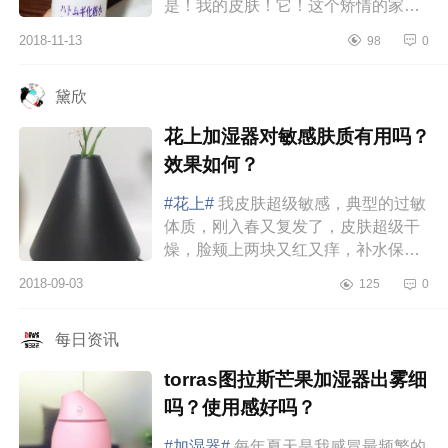
是！我的皮肤！它！这个矫情的家
伙！干燥！起皮！连毛孔都变大了！
2018-11-13
98
0
stupid！那么你咋办呢，毕竟是自己
身...
黛欣
花上加湿器对敏感肤质有用吗？
效果如何？
#花上#
我皮肤超级敏感，典型的过敏
体质，刚入春又复发了，皮肤超级干
燥，脸颊上两块又红又痒，补水保湿
都不见效，还有点加剧了脸的过敏。
2018-09-03
125
0
强烈安利一款我最近在用的好物...
每日资讯
torras图拉斯芒果加湿器出雾细
吗？使用感好吗？
#加湿器#
每年夏天是我感冒最频繁的