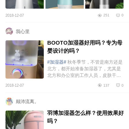
2018-12-07
251
0
我心里
BOOTO加湿器好用吗？专为母
婴设计的吗？
#加湿器#
秋冬季节，不管是南方还是
北方，都开始准备加湿器了，尤其是
北方和办公室的工作人员，皮肤干燥
的恨不得分分钟贴上面膜，对于宝宝
2018-12-07
137
0
而言，更需要加湿器。家里的湿度...
颠沛流离。
羽博加湿器怎么样？使用效果好
吗？