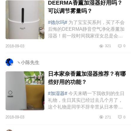
DEERMA香薰加湿器好用吗？
可以调节雾量吗？
#德尔玛#
为了宝宝买系列，买了不会
后悔的DEERMA静音空气净化香薰加
湿器！前一段时间我家侄女总是会在
半夜的时候哭醒，说是难受，起床一
2018-09-03
321
0
看，是流鼻血了，一连几天都是这
样...
ヽ小陈先生
日本家奈香薰加湿器推荐？有哪
些好用的功能？
#加湿器#
今天来晒一下我收到的生日
礼物，生日其实已经过去几个月了，
这个礼物是同学不辞辛苦从日本带给
我的，超级感动。秋冬不干燥，香薰
2018-09-03
271
0
加湿器来一套——日本家奈香薰加...