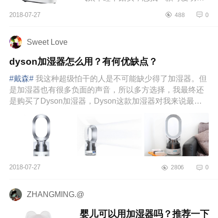
性好的加湿器很久了，对比了许许多
2018-07-27
488
0
多，不是嫌太大就是有噪音要不...
Sweet Love
dyson加湿器怎么用？有何优缺点？
#戴森#
我这种超级怕干的人是不可能缺少得了加湿器。但
是加湿器也有很多负面的声音，所以多方选择，我最终还
是购买了Dyson加湿器，Dyson这款加湿器对我来说最大
的卖点是...
2018-07-27
2806
0
ZHANGMING.@
婴儿可以用加湿器吗？推荐一下