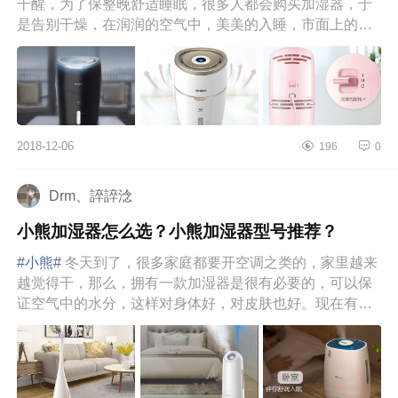
干醒，为了保整晚舒适睡眠，很多人都会购买加湿器，于
是告别干燥，在润润的空气中，美美的入睡，市面上的加
湿器品牌和款式太多...
2018-12-06
196
0
Drm、誶誶淰
小熊加湿器怎么选？小熊加湿器型号推荐？
#小熊#
冬天到了，很多家庭都要开空调之类的，家里越来
越觉得干，那么，拥有一款加湿器是很有必要的，可以保
证空气中的水分，这样对身体好，对皮肤也好。现在有很
多加湿器的品牌，...