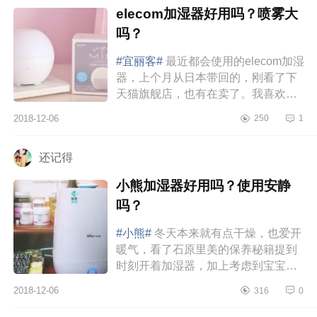
elecom加湿器好用吗？喷雾大
吗？
#宜丽客#
最近都会使用的elecom加湿
器，上个月从日本带回的，刚看了下
天猫旗舰店，也有在卖了。我喜欢房
间里都是香喷喷，之前都是买香薰蜡
2018-12-06
250
1
烛，可是要进入秋冬季了，还是想...
还记得
小熊加湿器好用吗？使用安静
吗？
#小熊#
冬天本来就有点干燥，也爱开
暖气，看了石原里美的保养秘籍提到
时刻开着加湿器，加上考虑到宝宝出
来后在恒温恒湿的环境里会比较舒服
2018-12-06
316
0
(有利于预防湿疹啥的)，于是买...