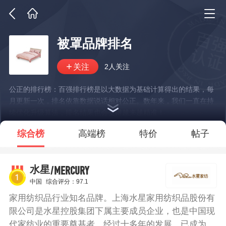
被罩品牌排名
2人关注
公正的排行榜：百强排行榜是以大数据为基础计算得出的结果，每
月更新一次，排名依靠数据说话相对公正。数年来，我们一直在持
续优化升级算法，排名结果也会变得越来越精准！
*说明：仅展示部分数据
综合榜
高端榜
特价
帖子
/MERCURY
水星
中国
综合评分：97.1
家用纺织品行业知名品牌。上海水星家用纺织品股份有
限公司是水星控股集团下属主要成员企业，也是中国现
代家纺业的重要奠基者。经过十多年的发展，已成为集