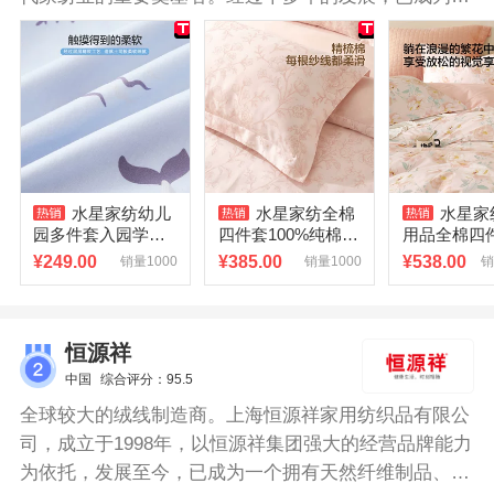
研发、设计、生产、销售于一体，专注于家用纺织品行
业的专业化、多品牌企业，公司生产、销售、渠道规模
及综合实力居行业前列，2017年成功登陆上海证券交易
所。水星被罩采用全棉织造，面料柔软细腻，透气性
佳，亲和肌肤，带来舒适的睡眠体验。搭配优良印染，
层次感丰富，色牢度高，不易褪色，耐洗耐用。
水星家纺幼儿
水星家纺全棉
水星家
园多件套入园学生
四件套100%纯棉四
用品全棉四件
宿舍套件被罩床单
季裸睡床单被套被
0%纯棉床
¥
249.00
¥
385.00
¥
538.00
销量1000
销量1000
销
枕套被子七件套
罩床上用品26新
罩床笠学生
恒源祥
中国
综合评分：95.5
全球较大的绒线制造商。上海恒源祥家用纺织品有限公
司，成立于1998年，以恒源祥集团强大的经营品牌能力
为依托，发展至今，已成为一个拥有天然纤维制品、改