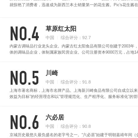
就惊艳了消费者，迅速成为新西兰本土销量第一的花生酱。Pic's花生酱在被誉为美食
评委，49日的盲选后，对产品的成分和口味进行严格筛选，从10000 种食
的原料是澳洲曼尼亚花生，同时采用了新西兰传统的制作工艺，15分钟
NO.4
其中。在制作过程中没有添加任何糖分、防腐剂、乳化剂、人工色素，做到
草原红太阳
中国
综合评分：92.7
内蒙古调味品行业龙头企业。内蒙古红太阳食品有限公司创建于2003年
体的调味品企业，体制属家族民营企业。公司注册资本9000万元，占地14
成为自治区调味品行业龙头企业。草原红太阳花生酱精选上等花生为原材
包，拌菜。多样吃法，随心所欲！
NO.5
川崎
中国
综合评分：91.8
上海市著名商标，上海市名牌产品。上海新川崎食品有限公司自成立以来
效益为目标”的经营理念和以“管理规范化、生产程序化、服务标准化”的
畅销海内外，拥有完善的渠道网络，川崎品牌在消费者中拥有良好的口碑
正。
NO.6
六必居
中国
综合评分：90.8
京城历史最悠久最负盛名的老字号之一。“六必居”始建于明朝嘉靖年间（公