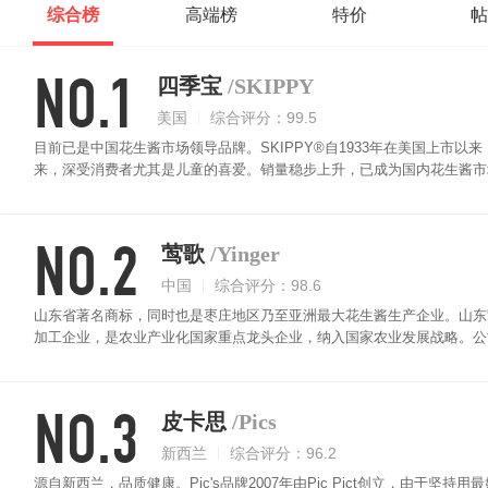
综合榜
高端榜
特价
帖
NO.1
四季宝
/SKIPPY
美国
综合评分：99.5
目前已是中国花生酱市场领导品牌。SKIPPY®自1933年在美国上市以来
来，深受消费者尤其是儿童的喜爱。销量稳步上升，已成为国内花生酱市
西皆宜的食品。凭着其优异的品质和香浓的美味，在中国广受消费者的喜
NO.2
莺歌
/Yinger
中国
综合评分：98.6
山东省著名商标，同时也是枣庄地区乃至亚洲最大花生酱生产企业。山东莺
加工企业，是农业产业化国家重点龙头企业，纳入国家农业发展战略。公司
外，还涵盖花生及制品、芝麻酱、食品级塑料包装瓶等多种规格、系列产
爽；可广泛用于糕点、饼干夹心、火锅底料，也可佐餐直接食用。
NO.3
皮卡思
/Pics
新西兰
综合评分：96.2
源自新西兰，品质健康。Pic's品牌2007年由Pic Pict创立，由