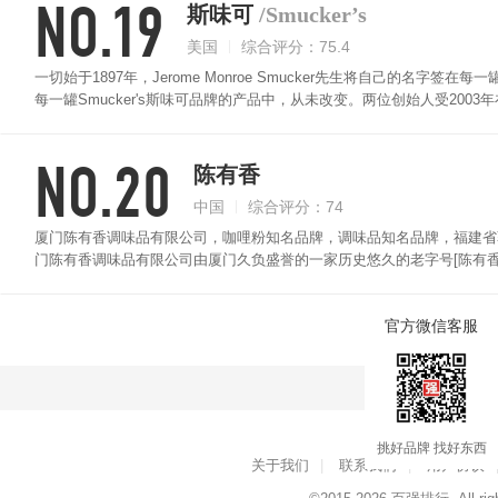
NO.19
斯味可
/Smucker’s
美国
综合评分：75.4
一切始于1897年，Jerome Monroe Smucker先生将自己的
每一罐Smucker's斯味可品牌的产品中，从未改变。两位创始人受20
的零食来满足对美味的渴望，Sahale Snacks ®纱哈俪就此诞生。
NO.20
陈有香
中国
综合评分：74
厦门陈有香调味品有限公司，咖哩粉知名品牌，调味品知名品牌，福建省
门陈有香调味品有限公司由厦门久负盛誉的一家历史悠久的老字号[陈有
久。因制作工艺精谨、质量优良、风味猖竖一帆，在行业中享有卓起声誉
断发展创新，由古老的家庭作坊加工店发展至现在具有四大系列，二十多
官方微信客服
点击查看
挑好品牌 找好东西
关于我们
|
联系我们
|
用户协议