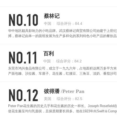
包、拌面或者火锅都皆可。
NO.10
蔡林记
中国
综合评分：84.4
华中地区颇具影响力的小吃品牌。武汉蔡林记商贸有限公司始建于上世纪
搏，蔡林记由单一的面馆发展为生产多样化的系列特色小吃产品的餐饮品
工甘味剂，口口醇香，醇香柔滑，好吃不油，浓郁的香味勾起食欲，满足
NO.11
百利
中国
综合评分：84.2
东莞市鸿兴食品有限公司，成立于一九九六年，占地面积达两万多平方米
产面包糠、沙拉酱、车厘子、花生酱，红腰豆、三角豆、淡奶、番茄沙司
心，拥有专业化的高素质科研团队，配备精良的专业科研设备，并与华南
研”结合的企业科技创新网络。
NO.12
彼得潘
/Peter Pan
美国
综合评分：82.5
Peter Pan花生酱的历史几乎和花生酱的历史一样长。Joseph Rose
使花生酱呈均匀乳脂状，且保质期要长得多。他在1923年向Swift＆Comp
酱，Peter Pan在1928年就已在美国上市。