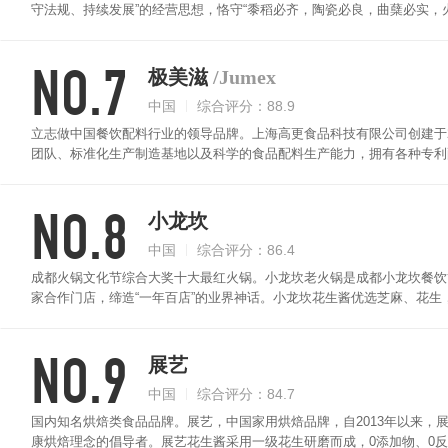
守法规、持续发展”的经营思想，恪守“黍稻必齐，陶瓷必良，曲蘖必实，火
制，把纯国有的管理型公司转制为多元化的股份制企业，建立起了现代企
腻。它既是你的火锅伴侣，面条搭档，也是你的主食搭档，一份拌菜调味
NO.7
极美滋
/Jumex
中国
综合评分：88.9
立志做中国餐饮配料行业的领导品牌。上海高更食品科技有限公司创建于2
团队、标准化生产制造基地以及科学的食品配料生产能力，拥有各种专利
应用及推广。高更人经过数年的不懈努力和创新，将传统调味料以一种新
方案。极美滋花生酱严选大颗粒花生，香醇细腻，口感柔滑，花生香浓郁
NO.8
小龙坎
中国
综合评分：86.4
成都火锅文化节综合大奖十大最红火锅。小龙坎老火锅是成都小龙坎餐饮管
家合作门店，缔造“一年百店”的业界神话。小龙坎花生酱优选芝麻、花
用来拌菜、拌饭、拌面，想怎么拌就怎么拌。
NO.9
展艺
中国
综合评分：84.7
国内知名烘焙类食品品牌。展艺，中国家用烘焙品牌，自2013年以来，
康烘焙理念的倡导者。展艺花生酱采用一级花生研磨而成，0添加物、0