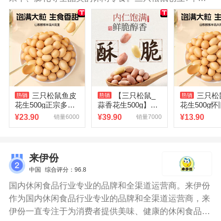
来，三只松鼠累计销售坚果零食产品超过200亿元。
2018年“双十一”当天，三只松鼠全渠道实现销售额6.82
亿元。三只松鼠花生颗粒饱满，酥脆可口，大小均匀，
色泽金黄。0负担，无添加剂，健康安全。
三只松鼠鱼皮
【三只松鼠_
三只松
花生500g正宗多味
蒜香花生500g】休
花生500g
脆红皮豆子下酒菜
闲炒货花生带壳新
小零食老式
¥
23.90
¥
39.90
¥
13.90
销量6000
销量7000
坚果炒货零食小吃
鲜下酒菜零食小吃
生炒货下酒
来伊份
中国
综合评分：96.8
国内休闲食品行业专业的品牌和全渠道运营商。来伊份
作为国内休闲食品行业专业的品牌和全渠道运营商，来
伊份一直专注于为消费者提供美味、健康的休闲食品和