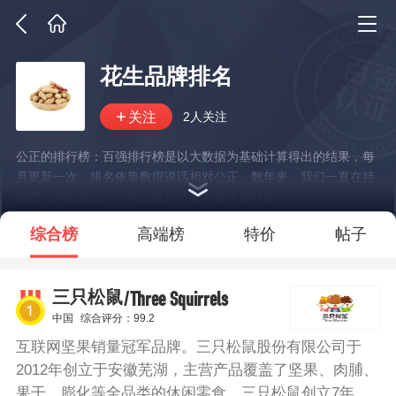
花生品牌排名
2人关注
公正的排行榜：百强排行榜是以大数据为基础计算得出的结果，每
月更新一次，排名依靠数据说话相对公正。数年来，我们一直在持
续优化升级算法，排名结果也会变得越来越精准！
*说明：仅展示部分数据
综合榜
高端榜
特价
帖子
/Three Squirrels
三只松鼠
中国
综合评分：99.2
互联网坚果销量冠军品牌。三只松鼠股份有限公司于
2012年创立于安徽芜湖，主营产品覆盖了坚果、肉脯、
果干、膨化等全品类的休闲零食。三只松鼠创立7年