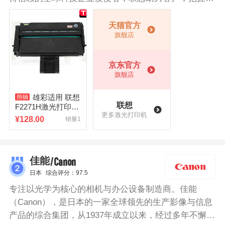
日科技，变革今日世界。联想激光打印机外观采用一体
式设计，简约时尚，优雅大气，能够满足多场景使用需
天猫官方
旗舰店
求。硬件方面，L型超短纸道+双离合走纸系统，动力强
劲，每分钟22张快速输出。运维方面，采用国家二级能
耗标准省电的同时，也助力了环境保护。采用鼓粉分离
京东官方
旗舰店
设计，节省使用成本。
雄彩适用 联想
联想
F2271H激光打印复
更多激光打印机
印一体机办公传真
¥
128.00
销量1
扫描硒晒鼓墨盒
/Canon
佳能
日本
综合评分：97.5
专注以光学为核心的相机与办公设备制造商。佳能
（Canon），是日本的一家全球领先的生产影像与信息
产品的综合集团，从1937年成立以来，经过多年不懈的