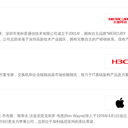
根不同指向的信号增益天线，终端设备在移动过程中，无需再次联网，WiFi信号无衰
深圳市美科星通信技术有限公司成立于2001年，拥有自主品牌“MERCURY
案，公司总部坐落于深圳高新技术产业园区，拥有完整自主的产研销体系。现有
域。水星网络路由器采用1900M双频，2.4G和5G并发，全千兆端口，搭载
用户多入多出，显形+隐形Beam-forming功能可增强定向上网设备的WiFi信号，
解决方案专家，交换机和企业级路由器市场份额领先，致力于IT基础架构产品及方
·乔布斯、斯蒂夫·沃兹尼亚克和罗·韦恩(Ron Wayne)等人于1976年4月1日创
2007年1月9日更名为苹果公司，总部位于加利福尼亚州的库比蒂诺。