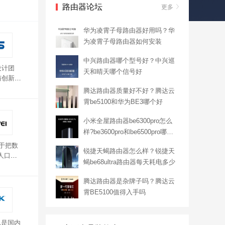
路由器论坛
更多
华为凌霄子母路由器好用吗？华
为凌霄子母路由器如何安装
中兴路由器哪个型号好？中兴巡
设计团
天和晴天哪个信号好
与创新。
硕路由器
腾达路由器质量好不好？腾达云
速器可
霄be5100和华为BE3哪个好
良的
小米全屋路由器be6300pro怎么
样?be3600pro和be6500pro哪个
更值得购买
于把数
锐捷天蝎路由器怎么样？锐捷天
人口。
蝎be68ultra路由器每天耗电多少
Ghz频
一键换路
腾达路由器是杂牌子吗？腾达云
霄BE5100值得入手吗
也是国内