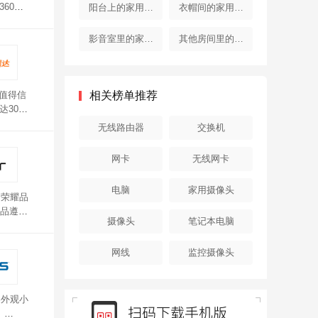
器
器
360安
阳台上的家用电
衣帽间的家用电
组网、自
器
器
MO技
影音室里的家用
其他房间里的家
，192
电器
用电器
设值得信
相关榜单推荐
达30多
据传输更
无线路由器
交换机
网卡
无线网卡
电脑
家用摄像头
，荣耀品
品遵循
摄像头
笔记本电脑
持穿墙、
Fi加
网线
监控摄像头
器外观小
。