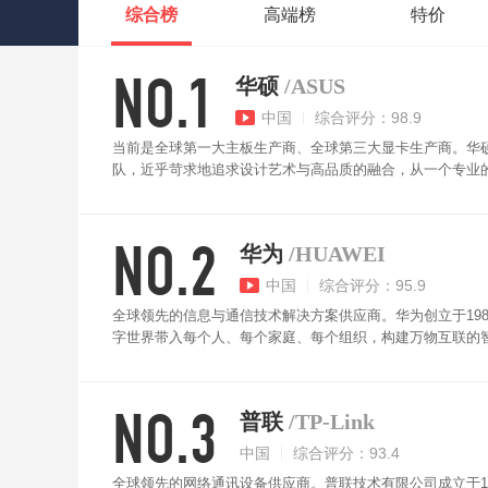
综合榜
高端榜
特价
NO.1
华硕
/ASUS
中国
综合评分：98.9
当前是全球第一大主板生产商、全球第三大显卡生产商。华
队，近乎苛求地追求设计艺术与高品质的融合，从一个专业
在中文命名以「华人之硕」为期许，而英文命名的灵感则来自
采用直立摆放设计，外置天线，支持MU-MIMO无线设备
NO.2
减少平均时间，自适应QoS可让游戏等高优先级程序优享带宽，
华为
/HUAWEI
ASUSWRT用户界面兼顾了功能性和易用性。
中国
综合评分：95.9
全球领先的信息与通信技术解决方案供应商。华为创立于19
字世界带入每个人、每个家庭、每个组织，构建万物互联的智能
华为路由器采用海思凌霄双核处理器，整机网口为全千兆，并支持WA
率速度866Mhz，支持2x2 MIMO。整机尺寸205mm x 12
NO.3
由、双频合一、智能APP管理、HiLink一键配对、信道自动
普联
/TP-Link
中国
综合评分：93.4
全球领先的网络通讯设备供应商。普联技术有限公司成立于1