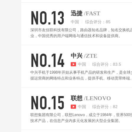
NO.13
迅捷
/FAST
中国
综合评分：85
深圳市友佳联科技有限公司，路由器知名品牌，知名交换机
业，中国优秀的用户端网络与通信技术和设备提供商。
NO.14
中兴
/ZTE
中国
综合评分：83.5
中兴手机于1998年开始从事手机产品的研发和生产，是全球
据运营商的网络特点和业务特点，提供手机、移动宽带终端
定制终端合作伙伴。 中兴通讯跻身全球第四大手机厂商，中
合作伙伴，智能终端产品突破欧美日等高端战略市场。
NO.15
联想
/LENOVO
中国
综合评分：82
联想集团有限公司，联想Lenovo，成立于1984年，世界
技术产品，在信息产业内多元化发展的大型企业集团。