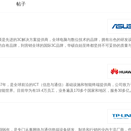
帖子
硕是先进的3C解决方案提供商，全球电脑与数位技术的品牌，拥有出色的研发
的自有品牌，到营销全球的国际3C品牌，华硕自始至终都坚持不可妥协的质量
希腊神话中的天马「PEGASUS」，其象征着圣洁、臻美与纯真的形象。华
多进多出，可以在瞬间连接多个无线设备解决无线网络堵塞问题。同时内置游戏加
AiProtection三重安防系统技术可获得更纯净的游戏环境，搭配华硕经过改
87年，是全球前沿的ICT（信息与通信）基础设施和智能终端提供商，公司致力
世界。目前华为有19.4万员工，业务遍及170多个国家和地区，服务30多亿
N&LAN盲插，采用4根5dBi磷铜天线。2.4GHz频率速度为300Mbps，5
0mm x 36.8mm，重243g，电源规格为12V1A。其他方面，WS5200增强版支持
更换等功能。
996年，是专门从事网络与通信终端设备研发、制造和行销的业内主流厂商，