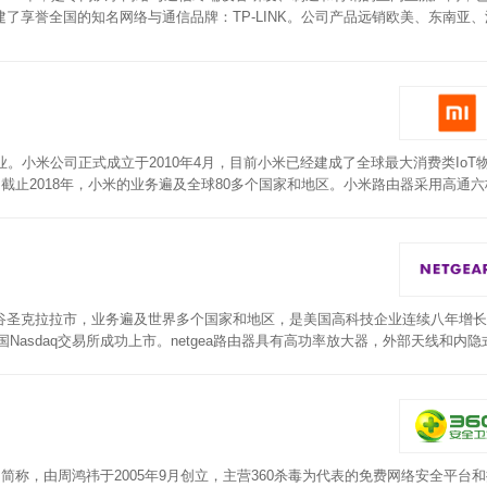
了享誉全国的知名网络与通信品牌：TP-LINK。公司产品远销欧美、东南亚、
0多家。普联路由器提供多个全千兆有线端口，无需区分WAN/LAN，支持网卡盲
频并发，4通道高规格数据流传输，5G无线速率高达4804Mbps，支持160Mh
业。小米公司正式成立于2010年4月，目前小米已经建成了全球最大消费类IoT
亿。截止2018年，小米的业务遍及全球80多个国家和地区。小米路由器采用高通
线。外置天线设计，从而确保信号覆盖范围更广，穿墙性能进一步加强。同时搭载
号传输更远，低噪声放大器可以提高信号接收灵敏度，让路由器可以接收到更微
州硅谷圣克拉拉市，业务遍及世界多个国家和地区，是美国高科技企业连续八年增
Nasdaq交易所成功上市。netgea路由器具有高功率放大器，外部天线和内隐
p远程调整和设置路由器。机身带有一个USB 3.0接口、一个USB 2.0接口，支持
，通过无线网络即可访问其中的内容。路由器款式多样，可满足不同用户需求。
的简称，由周鸿祎于2005年9月创立，主营360杀毒为代表的免费网络安全平台