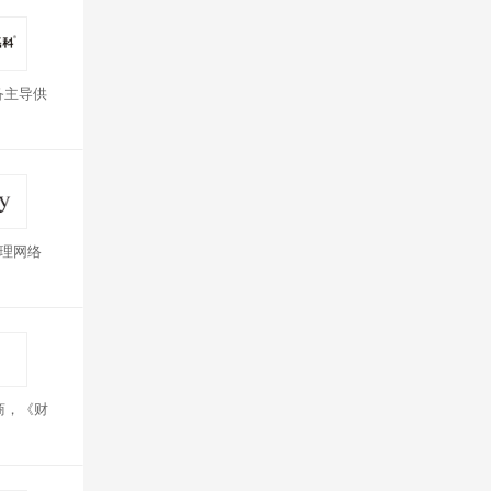
备主导供
管理网络
商，《财