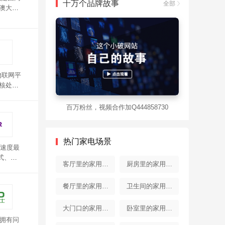
十万个品牌故事
全部
澳大利
插。外
z频宽。
物联网平
六核处理
6路高性
弱的信
百万粉丝，视频合作加Q444858730
热门家电场景
长速度最
式、外
客厅里的家用电
厨房里的家用电
与移动硬
器
器
餐厅里的家用电
卫生间的家用电
器
器
大门口的家用电
卧室里的家用电
和拥有问