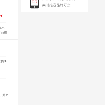
减。
（水
产品覆盖
加长多跟
可通过
案的研
立，并命