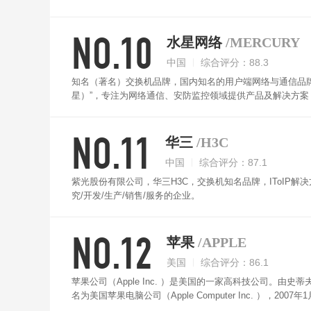
VELOP配备千兆网口和双频4400M WiFi，机身内置3
NO.10
水星网络
/MERCURY
中国
综合评分：88.3
知名（著名）交换机品牌，国内知名的用户端网络与通信品牌。
星）”，专注为网络通信、安防监控领域提供产品及解决方
无线、路由器、交换机、电力线网络、安防监控、综合布线等领
天线，3×3 MIMO，LDPC纠错算法，支持MU-MIMO，多
NO.11
APP管理。
华三
/H3C
中国
综合评分：87.1
紫光股份有限公司，华三H3C，交换机知名品牌，IToIP
究/开发/生产/销售/服务的企业。
NO.12
苹果
/APPLE
美国
综合评分：86.1
苹果公司（Apple Inc. ）是美国的一家高科技公司。由史蒂夫
名为美国苹果电脑公司（Apple Computer Inc. ），