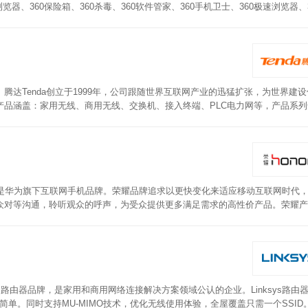
览器、360保险箱、360杀毒、360软件管家、360手机卫士、360极速浏览器、
360随身WiFi等一系列产品。360路由器采用360 Mesh算法，全屋网络可以自
Networking Pro平台企业级芯片IPQ6000，支持OFDMA和MU-MI
均配备四颗SKyworks高性能独立信号放大器。采用新版WiFi安全协议标准WPA3
达Tenda创立于1999年，公司跟随世界互联网产业的迅猛扩张，为世界建
品涵盖：家用无线、商用无线、交换机、接入终端、PLC电力网等，产品系列
，强劲散热硬件更稳定，AI智能自主优化WIFI信道/频宽，智能LDPC纠错数
耀是华为旗下互联网手机品牌。荣耀品牌追求以更快变化来适应移动互联网时代
众对等沟通，聆听观众的呼声，为受众提供更多满足需求的高性价产品。荣耀产
力强，内集成四颗独立信号放大器，内置两根高性能双频3dBi增益天线，支
墙能力，而且覆盖更均匀。安全性方面，支持WPA-PSK/WPA2-PSK Wi-
DoS 攻击保护，而且可有效防暴力破解，当智能识别后会自动屏蔽破解者。
国的路由器品牌，是家用和商用网络连接解决方案领域公认的企业。Linksys路由
简单。同时支持MU-MIMO技术，优化无线使用体验，全屋覆盖只需一个SSID