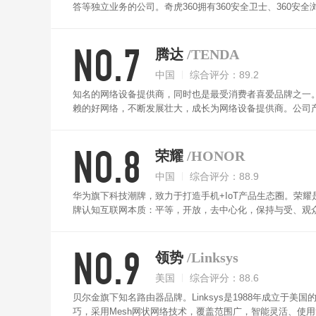
答等独立业务的公司。奇虎360拥有360安全卫士、360安全浏
全桌面、360手机助手、360健康精灵、360云盘、360搜索、
设定、自修复和自防护，支持有线和无线多通道混合组网。同时搭配高通
NO.7
术，1024QAM调制，无线速率高达1800Mbps；每台路由器
腾达
/TENDA
位加密提供更高等级的密码保护。
中国
综合评分：89.2
知名的网络设备提供商，同时也是最受消费者喜爱品牌之一。腾
赖的好网络，不断发展壮大，成长为网络设备提供商。公司产
种。腾达Tenda路由器上网速度快，外置多根天线，覆盖率大
稳定，支持IPV6，游戏更畅快网购更安全！
NO.8
荣耀
/HONOR
中国
综合评分：88.9
华为旗下科技潮牌，致力于打造手机+IoT产品生态圈。荣
牌认知互联网本质：平等，开放，去中心化，保持与受、观
华为品质，追求更酷的，更极致体验。荣耀路由器信号穿墙能
标准、睡眠三种模式，官方表示荣耀2S比市场同级拥有更稳定的穿
NO.9
密、具有防火墙、DMZ、PAP/CHAP 自适应认证方式和
领势
/Linksys
美国
综合评分：88.6
贝尔金旗下知名路由器品牌。Linksys是1988年成立于美
巧，采用Mesh网状网络技术，覆盖范围广，智能灵活、使用