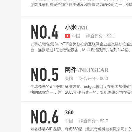
少数几家拥有完全独立自主研发和制造能力的公司之一，创建
亚、非洲等全球100多个国家和地区，海外经销商数量达30
置多颗高功率独立FEM超强发射。采用新一代Wi-Fi6标准，双
NO.4
最多支持8台组网，支持有线/无线混合互联。
小米
/MI
中国
综合评分：92.1
以手机/智能硬件/IoT平台为核心的互联网企业生态链核心企
台，连接超过1亿台智能设备，MIUI月活跃用户达到2.42
器与6路外置信号放大器，同时还带有独立的AIoT智能天
能信号放大器，有效增强信号发射功率，让路由器发射的信
NO.5
号。
网件
/NETGEAR
美国
综合评分：90.3
全球领先的企业网络解决方案。netgea总部设在美国加
快的50家之一，并于2003年作为唯一的计算机网络公司在美国
显式波束成形能力，此外还支持通过NETGEAR genie ap
盘等存储设备高速互传，将移动硬盘或者U盘与之连接之后
NO.6
360
中国
综合评分：89.7
知名移动WiFi品牌。奇虎360是（北京奇虎科技有限公司）