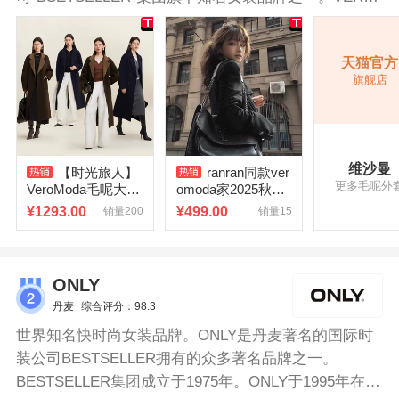
MODA是意大利语，翻译过来是“True Fashion”真正的
时尚的意思。第一间维莎曼 (VERO MODA) 女装专卖
天猫官方
店于1987年在丹麦开设，销售设计独特的女性时装和饰
旗舰店
品。VERO MODA毛呢外套采用71%羊毛材质，气质优
雅，彰显品质，穿在身上更显腰身，剪裁利落，简约大
方，实用美观。
维沙曼
【时光旅人】
ranran同款ver
更多毛呢外
VeroModa毛呢大衣
omoda家2025秋冬
女2026夏季老钱风
款百搭修身显瘦双
¥
1293.00
¥
499.00
销量200
销量15
绵羊毛双面呢外套
排扣毛呢大衣外套
ONLY
丹麦
综合评分：98.3
世界知名快时尚女装品牌。ONLY是丹麦著名的国际时
装公司BESTSELLER拥有的众多著名品牌之一。
BESTSELLER集团成立于1975年。ONLY于1995年在丹