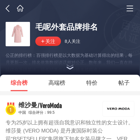
毛呢外套品牌排名
8人关注
公正的排行榜：百强排行榜是以大数据为基础计算得出的结果，每
月更新一次，排名依靠数据说话相对公正。数年来，我们一直在持
续优化升级算法，排名结果也会变得越来越精准！
*说明：仅展示部分数据
综合榜
高端榜
特价
帖子
/VeroModa
维沙曼
中国
综合评分：99.5
专为25岁以上拥有超强自我意识和独立性的女士设计。
维莎曼 (VERO MODA) 是丹麦国际时装公
司“BSETSELLER”集团旗下知名女装品牌之一。VERO