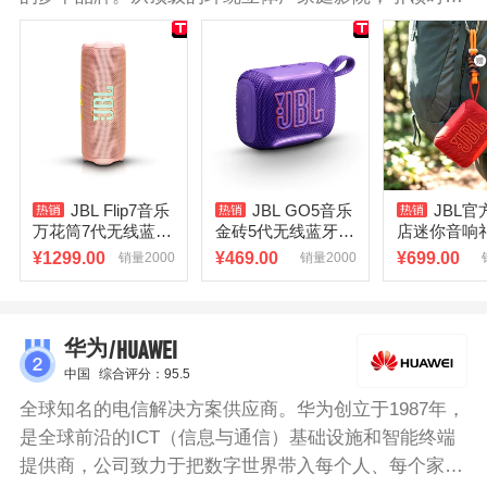
潮流的多媒体音响，到高保真耳机，JBL将家居娱乐和
个人享受提高到了前所未有的水准，JBL旗下美轮美奂
的产品更是进入了全世界千万个家庭。JBL迷你音响采
用了发声腔体设计，搭配产品后部的被动重低音振膜，
打造了表现力更强，三频均衡的音质表现。外壳采用了
精致的阳极氧化处理的铝制外壳，搭配了皮革挂绳，产
品整体设计感极强，无论在家中使用还是随身携带都相
JBL Flip7音乐
JBL GO5音乐
JBL
得益彰。
万花筒7代无线蓝牙
金砖5代无线蓝牙音
店迷你音响
音箱户外迷你便携
箱迷你便携户外防
砖五代GO5
¥
1299.00
¥
469.00
¥
699.00
销量2000
销量2000
音响低音炮
水氛围灯礼物音响
水便携蓝牙
箱
/HUAWEI
华为
中国
综合评分：95.5
全球知名的电信解决方案供应商。华为创立于1987年，
是全球前沿的ICT（信息与通信）基础设施和智能终端
提供商，公司致力于把数字世界带入每个人、每个家