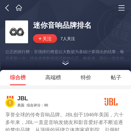
迷你音响品牌排名
7人关注
公正的排行榜：百强排行榜是以大数据为基础计算得出的结果，每
月更新一次，排名依靠数据说话相对公正。数年来，我们一直在持
续优化升级算法，排名结果也会变得越来越精准！
*说明：仅展示部分数据
综合榜
高端榜
特价
帖子
JBL
美国
综合评分：96
享誉全球的传奇音响品牌。JBL创于1946年美国，六十
多年来，JBL一直是音响发烧友和影音爱好者不断追逐
的梦中品牌。从顶级的环绕立体声家庭影院，引领时尚