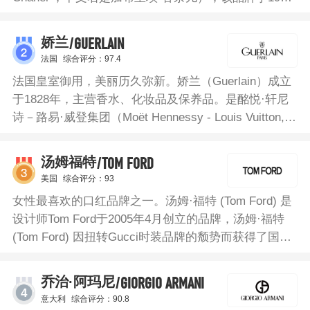
年在法国创立。该品牌产品种类繁多，有服装、珠宝饰
品及其配件、化妆品、护肤品、香水等。香奈儿
/GUERLAIN
娇兰
CHANEL蔚蓝男士淡香水，以雪松展现男士阳刚不屈的
法国
综合评分：97.4
意志，以柳橙和柠檬体现男人的自由，加入生姜以突显
法国皇室御用，美丽历久弥新。娇兰（Guerlain）成立
男性不凡的一生。令人陶醉的木质芳香自然而然地唤起
于1828年，主营香水、化妆品及保养品。是酩悦·轩尼
男性的自由气质。
诗－路易·威登集团（Moët Hennessy - Louis Vuitton,
LVMH Group）旗下的产品。娇兰理想男士雅趣淡香水
含有佛手柑与柑橘香，凸显薄荷香的自然活力。橙花香
/TOM FORD
汤姆福特
添加花香层次，杏仁香定调而海洋香调则带来绵长的清
美国
综合评分：93
爽。广藿香和香根草香让这款香调显得浓郁深沉，琥珀
女性最喜欢的口红品牌之一。汤姆·福特 (Tom Ford) 是
香进一步带出它的香气。
设计师Tom Ford于2005年4月创立的品牌，汤姆·福特
(Tom Ford) 因扭转Gucci时装品牌的颓势而获得了国际
声誉，他曾在1994年至2004年间担任Gucci和YSL的创
意总监。TOM FORD于2007年推出高端手工男装，三
/GIORGIO ARMANI
乔治·阿玛尼
年后，又推出了大家翘首以盼的女装系列，其后又陆续
4
意大利
综合评分：90.8
推出美妆、眼镜、腕表、配饰等系列。汤姆福特灰色香