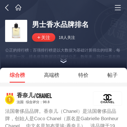
男士香水品牌排名
18人关注
公正的排行榜：百强排行榜是以大数据为基础计算得出的结果，每
月更新一次，排名依靠数据说话相对公正。数年来，我们一直在持
续优化升级算法，排名结果也会变得越来越精准！
*说明：仅展示部分数据
综合榜
高端榜
特价
帖子
/CHANEL
香奈儿
法国
综合评分：98.8
法国奢侈品品牌。香奈儿（Chanel）是法国奢侈品品
牌，创始人是Coco Chanel（原名是Gabrielle Bonheur
Chanel ，中文名是加布里埃·香奈儿），该品牌于1910