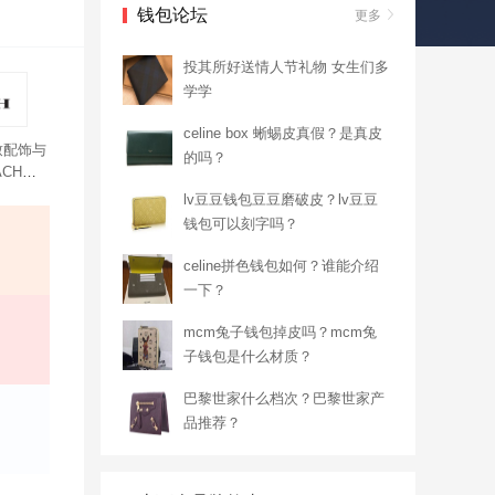
钱包论坛
更多
投其所好送情人节礼物 女生们多
学学
celine box 蜥蜴皮真假？是真皮
致配饰与
的吗？
CH钱
便实
lv豆豆钱包豆豆磨破皮？lv豆豆
钱包可以刻字吗？
celine拼色钱包如何？谁能介绍
一下？
mcm兔子钱包掉皮吗？mcm兔
子钱包是什么材质？
巴黎世家什么档次？巴黎世家产
品推荐？