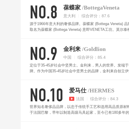
NO.8
葆蝶家
/BottegaVeneta
意大利
综合评分：87.6
源于1966年意大利的奢侈品牌。葆蝶家 (Bottega Veneta
取名为葆蝶家 (Bottega Veneta) 意即VENETA工坊。
名的顶级名牌。葆蝶家 (Bottega Veneta) 钱包
需求。
NO.9
金利来
/Goldlion
中国
综合评分：85.4
定位于35-45岁社会中坚男士。金利来，男人的世界。发
牌。作为中国35-45岁社会中坚男士的品牌，金利来自创立
包采用荔枝纹头层牛皮，触感柔软细腻，色泽饱满大方，层
NO.10
爱马仕
/HERMES
法国
综合评分：84.3
世界知名奢侈品品牌，以忠于传统手工艺和选用高品质原材料而著称。
于法国巴黎，早年以制造高级马具起家，至今已有180多年
的高级材料，注重工艺装饰，细节精巧，以其优良的质量赢得
感柔软。卡位分层，一目了然。自用，送朋友皆可。