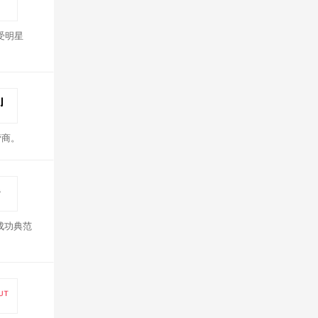
受明星
营商。
成功典范