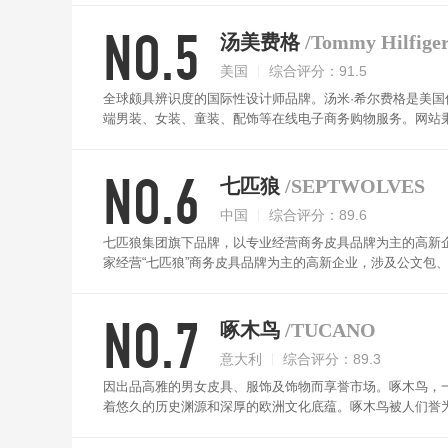
NO.5
汤美费格
/Tommy Hilfige
美国
综合评分：91.5
全球颇具辨识度的国际性设计师品牌。汤米·希尔费格是美国休闲领
端男装、女装、童装、配饰等在线电子商务购物服务。网站秉承To
至高无上的休闲精品及完美的购物体验。它独特的款式设计
采用真皮材质，质感光泽，极具代表性，常规对折设计，可
NO.6
七匹狼
/SEPTWOLVES
中国
综合评分：89.6
七匹狼集团旗下品牌，以专业经营商务皮具品牌为主的高新企
家经营“七匹狼”商务皮具品牌为主的高新企业，涉及公文包
采用整张荔枝面头层牛皮切割，皮质柔软舒适，配以优质尼
不带涩，不掉色，耐磨损。表面光泽度强，透气性也不错。
NO.7
啄木鸟
/TUCANO
意大利
综合评分：89.3
因出品高雅的男女皮具、服饰及饰物而享誉市场。啄木鸟，一
着悠久的历史渊源和深厚的欧洲文化底蕴。啄木鸟被人们誉为“
然、亲和、文化”的理念，“雍容、高贵、优雅”的个性，独
牛皮，大气时尚品牌LOGO，尽显男人时尚气质！