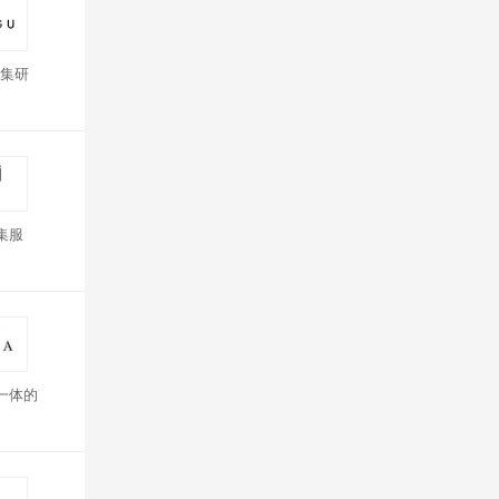
集研
集服
一体的