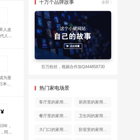
十万个品牌故事
全部
草人皮
代人回
稻草人
百万粉丝，视频合作加Q444858730
成为显
日本受
热门家电场景
造，纹
客厅里的家用电
厨房里的家用电
器
器
餐厅里的家用电
卫生间的家用电
53年，
器
器
大门口的家用电
卧室里的家用电
，同时