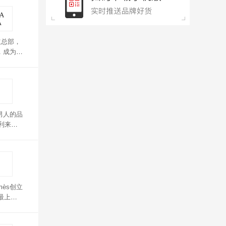
设立总部，
热，成为知
同人士的
男人的品
利来钱
mès创立
最上乘
覆盖，质