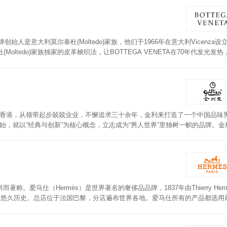
) 品牌创始人是意大利莫尔泰杜(Moltedo)家族，他们于1966年在意大利Vicenza
莫尔泰杜(Moltedo)家族独家的皮革梭织法，让BOTTEGA VENETA在70年代发光发
采用羊羔皮材质制成，内有三个隔层，可放置硬币及卡片，收藏便利。款式多样，可满足不
端于香港，从领带起步兢兢业业，不懈追求三十余年，金利来打造了一个中国品味
伊始，就以“经典与创新”为核心概念，立志成为“男人世界”里独树一帜的品牌。金
次分明，非常实用。
爱马仕（Hermès）是世界著名的奢侈品品牌，1837年由Thierry Her
的悠久历史。总店位于法国巴黎，分店遍布世界各地。爱马仕所有的产品都选用
了良好的信誉。爱马仕（Hermes）钱包采用进口PET材质，边缘平顺，全面