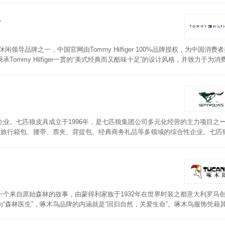
r
导品牌之一，中国官网由Tommy Hilfiger 100%品牌授权，为中国消费
mmy Hilfiger一贯的“美式经典而又酷味十足”的设计风格，并致力于为消
与生活品位使得该品牌在庞大的生活潮流市场中，鹤立于顶尖之位。汤米·希尔
以作为日常卡包证件包使用。
业。七匹狼皮具成立于1996年，是七匹狼集团公司多元化经营的主力项目之
、旅行箱包、腰带、票夹、背提包、经典商务礼品等多领域的综合性企业。七匹
龙材质纱线捻合而成，皮料经过防水处理，一般的水量不会损害皮料。五金拉链
个来自原始森林的故事，由蒙得利家族于1932年在世界时装之都意大利罗马
森林医生”，啄木鸟品牌的内涵就是“回归自然，关爱生命”。啄木鸟服饰凭藉其
特的设计，时尚的风格，深得世界各地高品味人士的推崇和信赖。啄木鸟钱包精