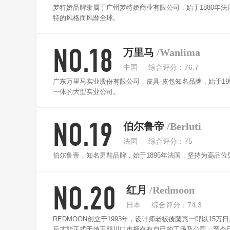
梦特娇品牌隶属于广州梦特娇商业有限公司，始于1880年
特的风格而风靡全球。
NO.18
万里马
/Wanlima
中国
综合评分：76.7
广东万里马实业股份有限公司，皮具-皮包知名品牌，始于1
一体的大型实业公司。
NO.19
伯尔鲁帝
/Berluti
法国
综合评分：75
伯尔鲁帝，知名男鞋品牌，始于1895年法国，坚持为高品
NO.20
红月
/Redmoon
日本
综合评分：74.3
REDMOON创立于1993年，设计师老板後藤惠一郎以15万
后才能正式于埼玉縣川口市拥有有自已的工场及公司，至今已