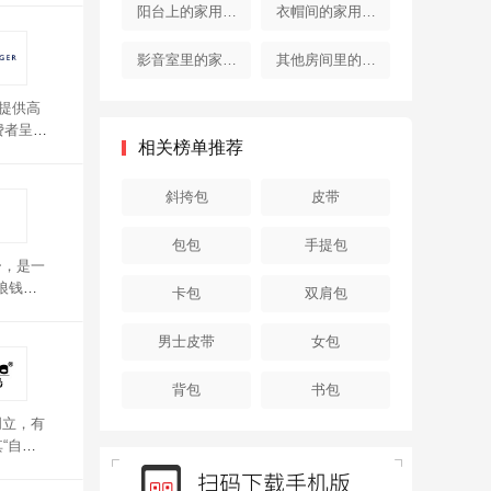
器
器
阳台上的家用电
衣帽间的家用电
器
器
影音室里的家用
其他房间里的家
电器
用电器
者提供高
费者呈献
相关榜单推荐
费格钱包
斜挎包
皮带
包包
手提包
ー，是一
狼钱包
卡包
双肩包
，顺滑
男士皮带
女包
背包
书包
创立，有
“自
选头层真