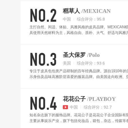
NO.2
稻草人
/MEXICAN
中国
综合评分：95.8
主打自然、闲适、体贴、风雅风格的皮具品牌。MEXICAN
具使用天然材料为主，风格自由、质朴、大气、舒适与风雅
归自然，追求个性的思潮以及对田园生活的向往。稻草人皮
标识，深受人们喜爱。MEXICAN稻草人钱包精选头层牛
NO.3
圣大保罗
/Polo
美国
综合评分：93.6
专注于皮具包包类产品研制的百年经典品牌。源自1910年
示身份及品味高雅阶层喜爱的服装品牌。由美国走向欧洲、亚
欢迎的进口名牌。成为广大消费者尤其是青年人竞相追逐的
理清晰，手感舒适，柔韧耐磨，高端大气。
NO.4
花花公子
/PLAYBOY
中国
综合评分：92.7
知名杂志旗下的服饰品牌。花花公子是花花公子企业国际有限公司的品牌，英文名
主要从事娱乐产业，旗下包括化妆品，箱包，杂志，传媒等
多卡位设计，功能齐全，小身材，大容量，一包搞定。