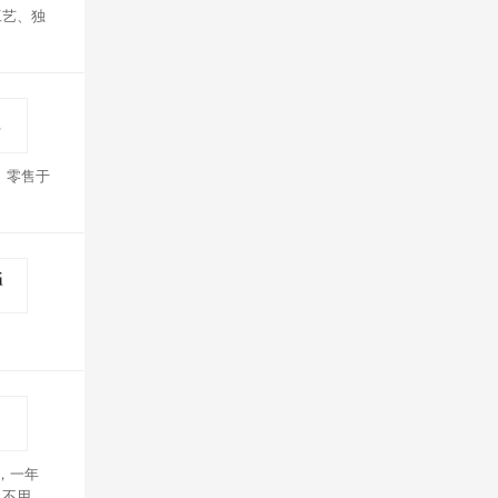
工艺、独
、零售于
堂，一年
，不用工