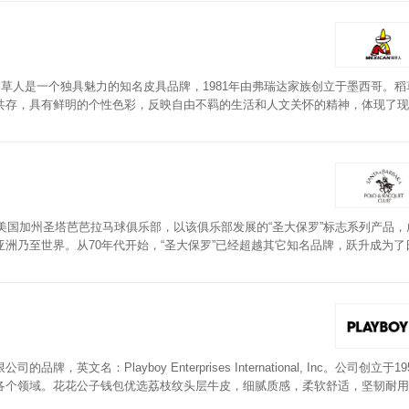
稻草人是一个独具魅力的知名皮具品牌，1981年由弗瑞达家族创立于墨西哥。稻
共存，具有鲜明的个性色彩，反映自由不羁的生活和人文关怀的精神，体现了现
具风格休闲，极富个性，而且价格也非常合理，这种平价经营理念和极具个性的
皮，采用先进工艺制作，手感舒适，轻薄易携带，经久耐用，高端大气。
的美国加州圣塔芭芭拉马球俱乐部，以该俱乐部发展的“圣大保罗”标志系列产品，
洲乃至世界。从70年代开始，“圣大保罗”已经超越其它知名品牌，跃升成为了
休闲运动服饰。圣大保罗钱包轻薄时尚，简约不简单，多卡位设计，头层牛皮打
：Playboy Enterprises International, Inc。公司创立于19
各个领域。花花公子钱包优选荔枝纹头层牛皮，细腻质感，柔软舒适，坚韧耐用