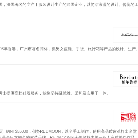
法国，法国著名的专注于服装设计生产的跨国企业，以简洁浪漫的设计、传统的
993年香港，广州市著名商标，集男女皮鞋、手袋、旅行箱等产品的设计、生产
位男士提供高档鞋履服务，始终坚持融优雅、柔和及实用于一体。
日元=約NT$55000，创办REDMOON，以全手工制作，使用高品质皮革打出名
是全日本知名的皮革品牌。REDMOON至今仍坚持由单一职人完成单件作品