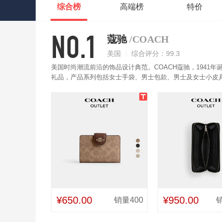
综合榜
高端榜
特价
NO.1
蔻驰
/COACH
美国
综合评分：99.3
美国时尚潮流前沿的饰品设计典范。COACH蔻驰，1941
礼品，产品系列包括女士手袋、男士包款、男士及女士小皮具
包精选上等皮质，手感舒适，精致耐用，大小适宜，不占空
用。
¥650.00
¥950.00
销量400
销