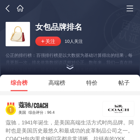
女包品牌排名
10人关注
公正的排行榜：百强排行榜是以大数据为基础计算得出的结果，每
月更新一次，排名依靠数据说话相对公正。数年来，我们一直在持
续优化升级算法，排名结果也会变得越来越精准！
*说明：仅展示部分数据
综合榜
高端榜
特价
帖子
/COACH
蔻驰
美国
综合评分：96.4
蔻驰，1941年诞生，是美国高端生活方式时尚品牌。同
时也是美国历史最悠久和最成功的皮革制品公司之一。
COACH包内里皮钢印字都非常清晰，拉链有的YKK的