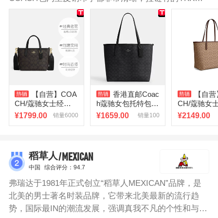
字样在上面（多为小手包），拉链色质均匀。做工精细
讲究，线缝针脚均匀，不会出现仿包跑线、短线、跳
线、针脚不匀或间隔过宽等情况。皮革有一股浓浓的皮
味，且它的皮革经过特殊处理，故味道和一般的牛皮有
些不同，COACH每个皮包卷边处都会经过精心修整，
肩带等都会以火漆封边，不会出现粗糙的毛边现象。
COACH包持续坚持着高成本的手工制造，也持续引进
【自营】COA
香港直邮Coac
【自营
高质量原料，是非常适合时尚名媛的高级品牌。
CH/蔻驰女士经典
h蔻驰女包托特包CI
CH/蔻驰女
标志CITY系列手提
TY系列大号老花通
大号单肩手
¥
1799.00
¥
1659.00
¥
2149.00
销量6000
销量100
单肩斜挎女包小包
勤手提包单肩包
包/单肩包女
/MEXICAN
稻草人
中国
综合评分：94.7
弗瑞达于1981年正式创立“稻草人MEXICAN”品牌，是
北美的男士著名时装品牌，它带来北美最新的流行趋
势，国际最IN的潮流发展，强调真我不凡的个性和与众